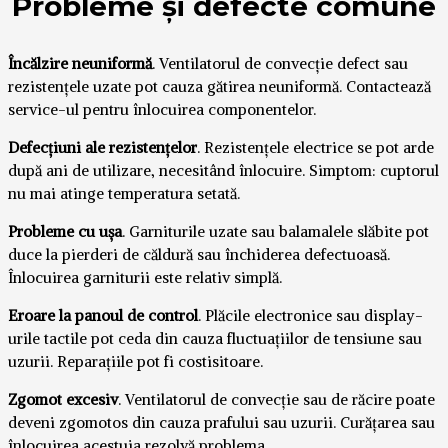
Probleme și defecte comune
Încălzire neuniformă
. Ventilatorul de convecție defect sau
rezistențele uzate pot cauza gătirea neuniformă. Contactează
service-ul pentru înlocuirea componentelor.
Defecțiuni ale rezistențelor
. Rezistențele electrice se pot arde
după ani de utilizare, necesitând înlocuire. Simptom: cuptorul
nu mai atinge temperatura setată.
Probleme cu ușa
. Garniturile uzate sau balamalele slăbite pot
duce la pierderi de căldură sau închiderea defectuoasă.
Înlocuirea garniturii este relativ simplă.
Eroare la panoul de control
. Plăcile electronice sau display-
urile tactile pot ceda din cauza fluctuațiilor de tensiune sau
uzurii. Reparațiile pot fi costisitoare.
Zgomot excesiv
. Ventilatorul de convecție sau de răcire poate
deveni zgomotos din cauza prafului sau uzurii. Curățarea sau
înlocuirea acestuia rezolvă problema.