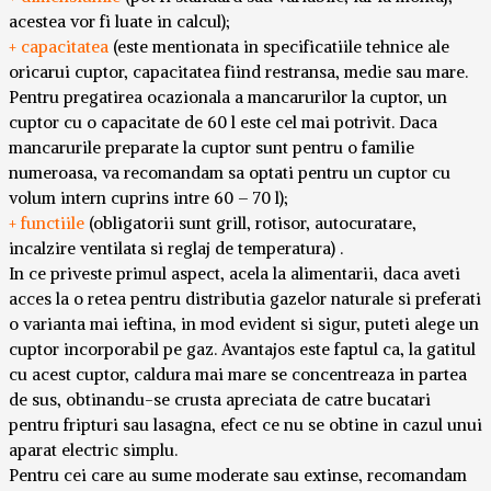
acestea vor fi luate in calcul);
+ capacitatea
(este mentionata in specificatiile tehnice ale
oricarui cuptor, capacitatea fiind restransa, medie sau mare.
Pentru pregatirea ocazionala a mancarurilor la cuptor, un
cuptor cu o capacitate de 60 l este cel mai potrivit. Daca
mancarurile preparate la cuptor sunt pentru o familie
numeroasa, va recomandam sa optati pentru un cuptor cu
volum intern cuprins intre 60 – 70 l);
+ functiile
(obligatorii sunt grill, rotisor, autocuratare,
incalzire ventilata si reglaj de temperatura) .
In ce priveste primul aspect, acela la alimentarii, daca aveti
acces la o retea pentru distributia gazelor naturale si preferati
o varianta mai ieftina, in mod evident si sigur, puteti alege un
cuptor incorporabil pe gaz. Avantajos este faptul ca, la gatitul
cu acest cuptor, caldura mai mare se concentreaza in partea
de sus, obtinandu-se crusta apreciata de catre bucatari
pentru fripturi sau lasagna, efect ce nu se obtine in cazul unui
aparat electric simplu.
Pentru cei care au sume moderate sau extinse, recomandam