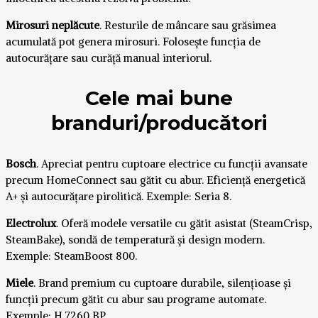
Mirosuri neplăcute
. Resturile de mâncare sau grăsimea
acumulată pot genera mirosuri. Folosește funcția de
autocurățare sau curăță manual interiorul.
Cele mai bune
branduri/producători
Bosch
. Apreciat pentru cuptoare electrice cu funcții avansate
precum HomeConnect sau gătit cu abur. Eficiență energetică
A+ și autocurățare pirolitică. Exemple: Seria 8.
Electrolux
. Oferă modele versatile cu gătit asistat (SteamCrisp,
SteamBake), sondă de temperatură și design modern.
Exemple: SteamBoost 800.
Miele
. Brand premium cu cuptoare durabile, silențioase și
funcții precum gătit cu abur sau programe automate.
Exemple: H 7260 BP.