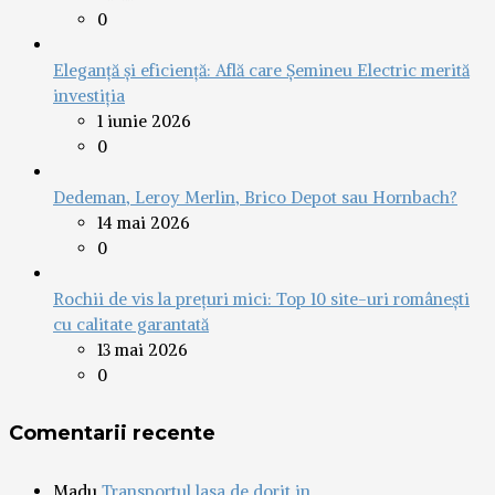
0
Eleganță și eficiență: Află care Șemineu Electric merită
investiția
1 iunie 2026
0
Dedeman, Leroy Merlin, Brico Depot sau Hornbach?
14 mai 2026
0
Rochii de vis la prețuri mici: Top 10 site-uri românești
cu calitate garantată
13 mai 2026
0
Comentarii recente
Madu
Transportul lasa de dorit in...