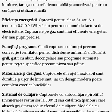
intuitive, iar ușa cu sticlă demontabilă și amortizată pentru o
curățare și utilizare facilă
Eficiența energetică
. Optează pentru clasa A+ sau A++
(consum 0.7-0.9 kWh/ciclu) pentru economii la factura de
electricitate. Cuptoarele pe gaz sunt mai eficiente energetic,
dar mai puțin precise.
Funcții și programe
. Caută cuptoare cu funcții precum
convecție (ventilator pentru distribuție uniformă a căldurii),
grill, gătit cu abur, decongelare sau programe automate
pentru rețete specifice precum pizza sau pâine.
Materialele și designul.
Cuptoarele din oțel inoxidabil sunt
durabile și ușor de întreținut, iar un design modern poate
completa estetica bucătăriei
Sistemul de curățare
. Cuptoarele cu autocurățare pirolitică
(incinerarea resturilor la 500°C) sau catalitică (panouri care
absorb grăsimea) reduc efortul de curățare. Modelele cu
hidroliză (curățare cu abur) sunt mai accesibile, dar mai puțin