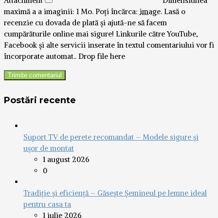
Attachment
Dimensiunea
maximă a a imaginii: 1 Mo.
Poți încărca:
image
.
Lasă o
recenzie cu dovada de plată și ajută-ne să facem
cumpărăturile online mai sigure! Linkurile către YouTube,
Facebook și alte servicii inserate în textul comentariului vor fi
încorporate automat..
Drop file here
Postări recente
Suport TV de perete recomandat – Modele sigure și
ușor de montat
1 august 2026
0
Tradiție și eficiență – Găsește Șemineul pe lemne ideal
pentru casa ta
1 iulie 2026