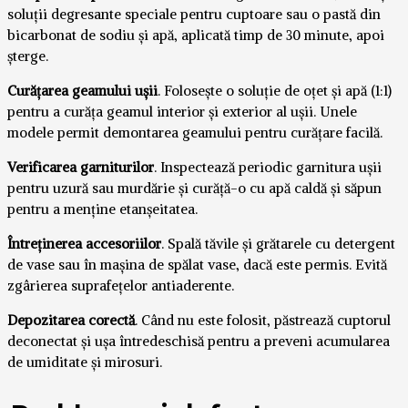
soluții degresante speciale pentru cuptoare sau o pastă din
bicarbonat de sodiu și apă, aplicată timp de 30 minute, apoi
șterge.
Curățarea geamului ușii
. Folosește o soluție de oțet și apă (1:1)
pentru a curăța geamul interior și exterior al ușii. Unele
modele permit demontarea geamului pentru curățare facilă.
Verificarea garniturilor
. Inspectează periodic garnitura ușii
pentru uzură sau murdărie și curăță-o cu apă caldă și săpun
pentru a menține etanșeitatea.
Întreținerea accesoriilor
. Spală tăvile și grătarele cu detergent
de vase sau în mașina de spălat vase, dacă este permis. Evită
zgârierea suprafețelor antiaderente.
Depozitarea corectă
. Când nu este folosit, păstrează cuptorul
deconectat și ușa întredeschisă pentru a preveni acumularea
de umiditate și mirosuri.