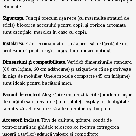
eficiente.
Siguranța
. Funcții precum ușa rece (cu mai multe straturi de
sticlă), blocarea accesului pentru copii și oprirea automată
sunt esențiale, mai ales în case cu copii.
Instalarea.
Este recomandat ca instalarea să fie făcută de un
profesionist pentru siguranță și funcționare optimă
Dimensiuni și compatibilitate
. Verifică dimensiunile standard
(60 cm lățime, 60 cm adâncime) și asigură-te că se potrivește
în nișa de mobilier. Unele modele compacte (45 cm înălțime)
sunt ideale pentru bucătării mici.
Panoul de control
. Alege între comenzi tactile (moderne, ușor
de curățat) sau mecanice (mai fiabile). Display-urile digitale
facilitează setarea precisă a temperaturii și timpului.
Accesorii incluse
. Tăvi de calitate, grătare, sondă de
temperatură sau ghidaje telescopice (pentru extragerea
ușoară a tăvilor) adaugă valoare și comoditate.