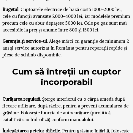
Bugetul
. Cuptoarele electrice de bază costă 1000-2000 lei,
cele cu funcții avansate 2000-4000 lei, iar modelele premium
precum cele cu abur depășesc 5000 lei. Cele pe gaz sunt mai
accesibile la preț și anume între 800 și 1500 lei.
Garanția și service-ul
. Alege mărci cu garanție de minimum 2
ani și service autorizat în România pentru reparații rapide și
piese de schimb disponibile.
Cum să întreții un cuptor
încorporabil
Curățarea regulată
. Șterge interiorul cu o cârpă umedă după
fiecare utilizare, după răcire, pentru a preveni acumularea de
grăsime. Folosește funcția de autocurățare (pirolitică,
catalitică sau hidroliză) conform manualului.
Îndepărtarea petelor dificile
. Pentru grăsime întărită, folosește