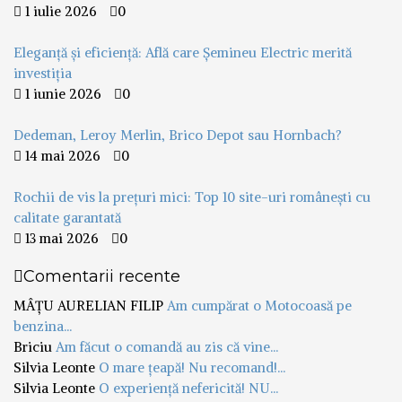
1 iulie 2026
0
Eleganță și eficiență: Află care Șemineu Electric merită
investiția
1 iunie 2026
0
Dedeman, Leroy Merlin, Brico Depot sau Hornbach?
14 mai 2026
0
Rochii de vis la prețuri mici: Top 10 site-uri românești cu
calitate garantată
13 mai 2026
0
Comentarii recente
MÂȚU AURELIAN FILIP
Am cumpărat o Motocoasă pe
benzina...
Briciu
Am făcut o comandă au zis că vine...
Silvia Leonte
O mare țeapă! Nu recomand!...
Silvia Leonte
O experiență nefericită! NU...