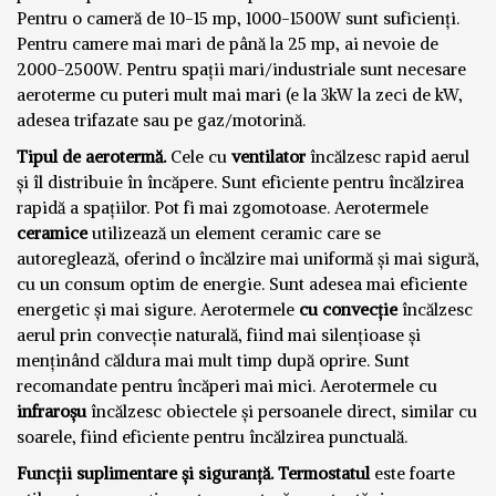
Pentru o cameră de 10-15 mp, 1000-1500W sunt suficienți.
Pentru camere mai mari de până la 25 mp, ai nevoie de
2000-2500W. Pentru spații mari/industriale sunt necesare
aeroterme cu puteri mult mai mari (e la 3kW la zeci de kW,
adesea trifazate sau pe gaz/motorină.
Tipul de aerotermă.
Cele cu
ventilator
încălzesc rapid aerul
și îl distribuie în încăpere. Sunt eficiente pentru încălzirea
rapidă a spațiilor. Pot fi mai zgomotoase. Aerotermele
ceramice
utilizează un element ceramic care se
autoreglează, oferind o încălzire mai uniformă și mai sigură,
cu un consum optim de energie. Sunt adesea mai eficiente
energetic și mai sigure. Aerotermele
cu convecție
încălzesc
aerul prin convecție naturală, fiind mai silențioase și
menținând căldura mai mult timp după oprire. Sunt
recomandate pentru încăperi mai mici. Aerotermele cu
infraroșu
încălzesc obiectele și persoanele direct, similar cu
soarele, fiind eficiente pentru încălzirea punctuală.
Funcții suplimentare și siguranță.
Termostatul
este foarte