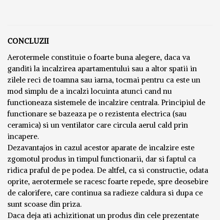
CONCLUZII
Aerotermele constituie o foarte buna alegere, daca va
ganditi la incalzirea apartamentului sau a altor spatii in
zilele reci de toamna sau iarna, tocmai pentru ca este un
mod simplu de a incalzi locuinta atunci cand nu
functioneaza sistemele de incalzire centrala. Principiul de
functionare se bazeaza pe o rezistenta electrica (sau
ceramica) si un ventilator care circula aerul cald prin
incapere.
Dezavantajos in cazul acestor aparate de incalzire este
zgomotul produs in timpul functionarii, dar si faptul ca
ridica praful de pe podea. De altfel, ca si constructie, odata
oprite, aerotermele se racesc foarte repede, spre deosebire
de calorifere, care continua sa radieze caldura si dupa ce
sunt scoase din priza.
Daca deja ati achizitionat un produs din cele prezentate