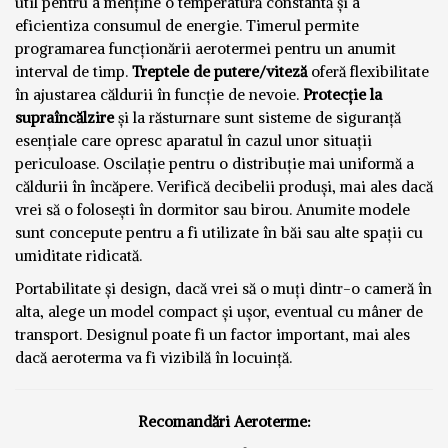
util pentru a menține o temperatură constantă și a
eficientiza consumul de energie. Timerul permite
programarea funcționării aerotermei pentru un anumit
interval de timp.
Treptele de putere/viteză
oferă flexibilitate
în ajustarea căldurii în funcție de nevoie.
Protecție la
supraîncălzire
și la răsturnare sunt sisteme de siguranță
esențiale care opresc aparatul în cazul unor situații
periculoase. Oscilație pentru o distribuție mai uniformă a
căldurii în încăpere. Verifică decibelii produși, mai ales dacă
vrei să o folosești în dormitor sau birou. Anumite modele
sunt concepute pentru a fi utilizate în băi sau alte spații cu
umiditate ridicată.
Portabilitate și design, dacă vrei să o muți dintr-o cameră în
alta, alege un model compact și ușor, eventual cu mâner de
transport. Designul poate fi un factor important, mai ales
dacă aeroterma va fi vizibilă în locuință.
Recomandări Aeroterme: