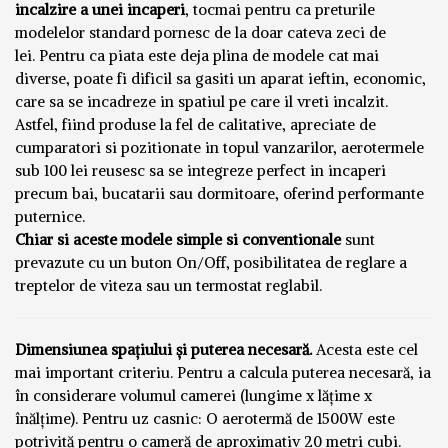
incalzire a unei incaperi
, tocmai pentru ca preturile
modelelor standard pornesc de la doar cateva zeci de
lei. Pentru ca piata este deja plina de modele cat mai
diverse, poate fi dificil sa gasiti un aparat ieftin, economic,
care sa se incadreze in spatiul pe care il vreti incalzit.
Astfel, fiind produse la fel de calitative, apreciate de
cumparatori si pozitionate in topul vanzarilor, aerotermele
sub 100 lei reusesc sa se integreze perfect in incaperi
precum bai, bucatarii sau dormitoare, oferind performante
puternice.
Chiar si aceste modele simple si conventionale
sunt
prevazute cu un buton On/Off, posibilitatea de reglare a
treptelor de viteza sau un termostat reglabil.
Dimensiunea spațiului și puterea necesară.
Acesta este cel
mai important criteriu. Pentru a calcula puterea necesară, ia
în considerare volumul camerei (lungime x lățime x
înălțime). Pentru uz casnic: O aerotermă de 1500W este
potrivită pentru o cameră de aproximativ 20 metri cubi.