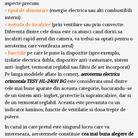
aspecte precum:
+ tipul de alimentare
(energie electrica sau alti combustibili
interni)
+ metoda de incalzire
(prin ventilare sau prin convectie.
Diferenta dintre cele doua este ca atunci cand doriti sa
incalziti rapid aerul din camera, va trebui sa optati pentru o
aeroterma care ventileaza aerul)
+ functiile
pe care le pune la dispozitie (spre exemplu,
izolatie electrica dubla, dispozitiv anti-rasturnare, sistem
anti-inghet, termostat reglabil sau filtru de aer incorporat)
Pe langa modelele aflate în comerț,
aeroterma electrica
orizontala TESY HL-240H BG
este considerata unul dintre
cele mai bune aparate din aceasta categorie, bucurandu-se
de un sistem anti-inghet, protectie la supraincalzire, dar si
de un termostat reglabil. Aceasta este prevazuta cu un
indicator luminos, functie de ventilatie si doua trepte de
putere.
In cazul in care pretul este singurul lucru care va
intereseaza, aerotermele constituie
cea mai buna alegere de