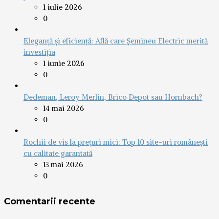
1 iulie 2026
0
Eleganță și eficiență: Află care Șemineu Electric merită
investiția
1 iunie 2026
0
Dedeman, Leroy Merlin, Brico Depot sau Hornbach?
14 mai 2026
0
Rochii de vis la prețuri mici: Top 10 site-uri românești
cu calitate garantată
13 mai 2026
0
Comentarii recente