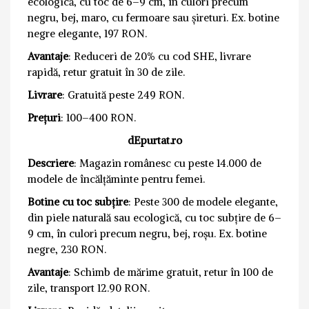
ecologică, cu toc de 6–9 cm, în culori precum
negru, bej, maro, cu fermoare sau șireturi. Ex. botine
negre elegante, 197 RON.
Avantaje
: Reduceri de 20% cu cod SHE, livrare
rapidă, retur gratuit în 30 de zile.
Livrare
: Gratuită peste 249 RON.
Prețuri
: 100–400 RON.
dEpurtat.ro
Descriere
: Magazin românesc cu peste 14.000 de
modele de încălțăminte pentru femei.
Botine cu toc subțire
: Peste 300 de modele elegante,
din piele naturală sau ecologică, cu toc subțire de 6–
9 cm, în culori precum negru, bej, roșu. Ex. botine
negre, 230 RON.
Avantaje
: Schimb de mărime gratuit, retur în 100 de
zile, transport 12.90 RON.