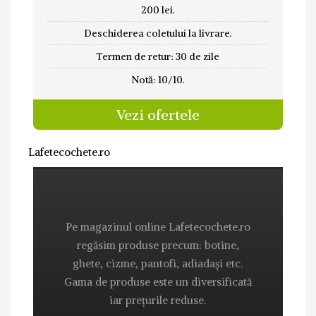
200 lei.
Deschiderea coletului la livrare.
Termen de retur: 30 de zile
Notă: 10/10.
Vezi ofertele
Lafetecochete.ro
Pe magazinul online Lafetecochete.ro
regăsim produse precum: botine,
ghete, cizme, pantofi, adiadași etc.
Gama de produse este un diversificată
iar prețurile reduse.