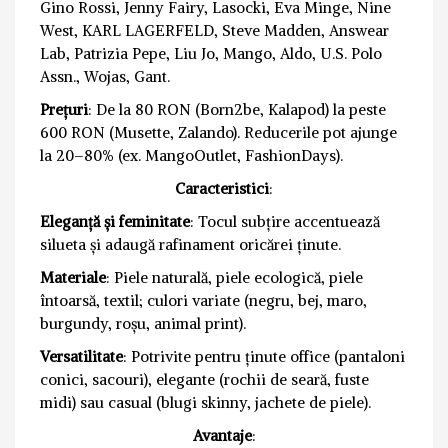
Gino Rossi, Jenny Fairy, Lasocki, Eva Minge, Nine
West, KARL LAGERFELD, Steve Madden, Answear
Lab, Patrizia Pepe, Liu Jo, Mango, Aldo, U.S. Polo
Assn., Wojas, Gant.
Prețuri
: De la 80 RON (Born2be, Kalapod) la peste
600 RON (Musette, Zalando). Reducerile pot ajunge
la 20–80% (ex. MangoOutlet, FashionDays).
Caracteristici
:
Eleganță și feminitate
: Tocul subțire accentuează
silueta și adaugă rafinament oricărei ținute.
Materiale
: Piele naturală, piele ecologică, piele
întoarsă, textil; culori variate (negru, bej, maro,
burgundy, roșu, animal print).
Versatilitate
: Potrivite pentru ținute office (pantaloni
conici, sacouri), elegante (rochii de seară, fuste
midi) sau casual (blugi skinny, jachete de piele).
Avantaje
: