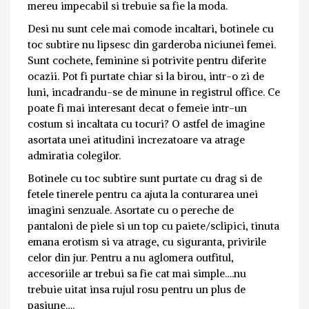
mereu impecabil si trebuie sa fie la moda.
Desi nu sunt cele mai comode incaltari, botinele cu
toc subtire nu lipsesc din garderoba niciunei femei.
Sunt cochete, feminine si potrivite pentru diferite
ocazii. Pot fi purtate chiar si la birou, intr-o zi de
luni, incadrandu-se de minune in registrul office. Ce
poate fi mai interesant decat o femeie intr-un
costum si incaltata cu tocuri? O astfel de imagine
asortata unei atitudini increzatoare va atrage
admiratia colegilor.
Botinele cu toc subtire sunt purtate cu drag si de
fetele tinerele pentru ca ajuta la conturarea unei
imagini senzuale. Asortate cu o pereche de
pantaloni de piele si un top cu paiete/sclipici, tinuta
emana erotism si va atrage, cu siguranta, privirile
celor din jur. Pentru a nu aglomera outfitul,
accesoriile ar trebui sa fie cat mai simple….nu
trebuie uitat insa rujul rosu pentru un plus de
pasiune….