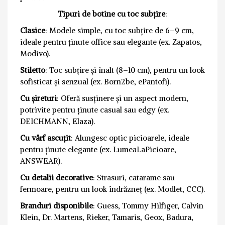
Tipuri de botine cu toc subțire
:
Clasice
: Modele simple, cu toc subțire de 6–9 cm,
ideale pentru ținute office sau elegante (ex. Zapatos,
Modivo).
Stiletto
: Toc subțire și înalt (8–10 cm), pentru un look
sofisticat și senzual (ex. Born2be, ePantofi).
Cu șireturi
: Oferă susținere și un aspect modern,
potrivite pentru ținute casual sau edgy (ex.
DEICHMANN, Elaza).
Cu vârf ascuțit
: Alungesc optic picioarele, ideale
pentru ținute elegante (ex. LumeaLaPicioare,
ANSWEAR).
Cu detalii decorative
: Strasuri, catarame sau
fermoare, pentru un look îndrăzneț (ex. Modlet, CCC).
Branduri disponibile
: Guess, Tommy Hilfiger, Calvin
Klein, Dr. Martens, Rieker, Tamaris, Geox, Badura,