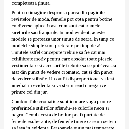
completează ținuta.
Pentru o imagine desprinsa parca din paginile
revistelor de moda, femeile pot opta pentru botine
cu diverse aplicatii asa cum sunt cataramele,
sireturile sau franjurile. In mod evident, aceste
modele se preteaza unor tinute de seara, in timp ce
modelele simple sunt preferate pe timp de zi.
Tinutele astfel concepute trebuie sa fie cat mai
echilibrate motiv pentru care absolut toate piesele
vestimentare si accesoriile trebuie sa se potriveasca
atat din punct de vedere cromatic, cat si din punct
de vedere stilistic. Un outfit disproportionat va iesi
imediat in evidenta si va starni reactii negative
printre cei din jur.
Combinatiile cromatice sunt in mare voga printre
preferintele stilistilor aflandu-se culorile neon si
negru. Genul acesta de botine pot fi purtate de
femeile exuberante, de femeile tinere care nu se tem
sa iasa in evidenta. Persoanele putin mai temperate