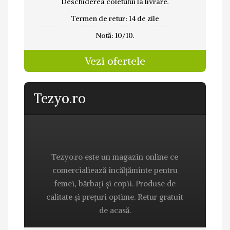
Deschiderea coletului la livrare.
Termen de retur: 14 de zile
Notă: 10/10.
Vezi ofertele
Tezyo.ro
Tezyo.ro este un magazin online ce
comercialiează încălțăminte pentru
femei, bărbați și copii. Produse de
calitate și prețuri optime. Retur gratuit
de acasă.