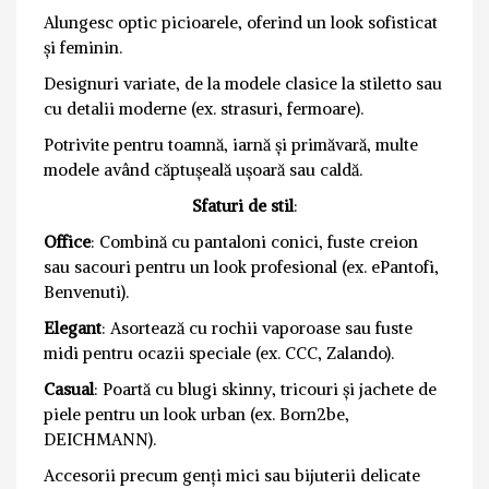
Alungesc optic picioarele, oferind un look sofisticat
și feminin.
Designuri variate, de la modele clasice la stiletto sau
cu detalii moderne (ex. strasuri, fermoare).
Potrivite pentru toamnă, iarnă și primăvară, multe
modele având căptușeală ușoară sau caldă.
Sfaturi de stil
:
Office
: Combină cu pantaloni conici, fuste creion
sau sacouri pentru un look profesional (ex. ePantofi,
Benvenuti).
Elegant
: Asortează cu rochii vaporoase sau fuste
midi pentru ocazii speciale (ex. CCC, Zalando).
Casual
: Poartă cu blugi skinny, tricouri și jachete de
piele pentru un look urban (ex. Born2be,
DEICHMANN).
Accesorii precum genți mici sau bijuterii delicate