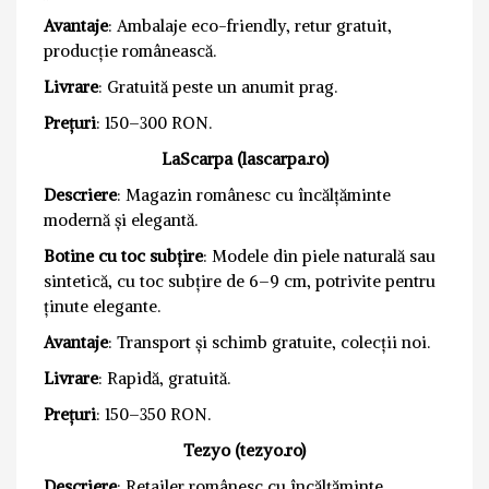
Avantaje
: Ambalaje eco-friendly, retur gratuit,
producție românească.
Livrare
: Gratuită peste un anumit prag.
Prețuri
: 150–300 RON.
LaScarpa (lascarpa.ro)
Descriere
: Magazin românesc cu încălțăminte
modernă și elegantă.
Botine cu toc subțire
: Modele din piele naturală sau
sintetică, cu toc subțire de 6–9 cm, potrivite pentru
ținute elegante.
Avantaje
: Transport și schimb gratuite, colecții noi.
Livrare
: Rapidă, gratuită.
Prețuri
: 150–350 RON.
Tezyo (tezyo.ro)
Descriere
: Retailer românesc cu încălțăminte