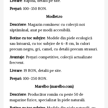
Livrare
: Rapidă, detalii pe site.
Prețuri
: 100–350 RON.
Modlet.ro
Descriere
: Magazin românesc cu colecții noi
săptămânal, axat pe modă accesibilă.
Botine cu toc subțire
: Modele din piele ecologică
sau întoarsă, cu toc subțire de 6–8 cm, în culori
precum negru, gri, camel, cu detalii precum strasuri.
Avantaje
: Prețuri competitive, colecții actualizate
frecvent.
Livrare
: 19 RON, detalii pe site.
Prețuri
: 100–250 RON.
Marelbo (marelbo.com)
Descriere
: Producător român cu peste 50 de
magazine fizice, specializat în piele naturală.
Botine cu toc subțire
: Modele din piele naturală, cu