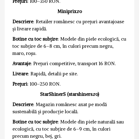
Prețuri
: 100–350 RON.
Miniprix.ro
Descriere
: Retailer românesc cu prețuri avantajoase
și livrare rapidă.
Botine cu toc subțire
: Modele din piele ecologică, cu
toc subțire de 6–8 cm, în culori precum negru,
maro, roșu.
Avantaje
: Prețuri competitive, transport 16 RON.
Livrare
: Rapidă, detalii pe site.
Prețuri
: 100–250 RON.
StarShinerS (starshiners.ro)
Descriere
: Magazin românesc axat pe modă
sustenabilă și producție locală.
Botine cu toc subțire
: Modele din piele naturală sau
ecologică, cu toc subțire de 6–9 cm, în culori
precum negru, bej, gri.