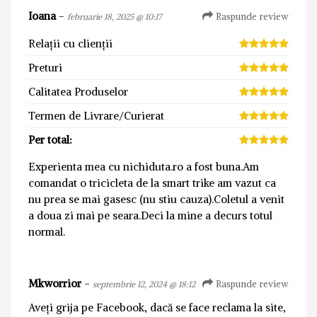
Ioana
-
Raspunde review
februarie 18, 2025 @ 10:17
Relații cu clienții
Preturi
Calitatea Produselor
Termen de Livrare/Curierat
Per total:
Experienta mea cu nichiduta.ro a fost buna.Am
comandat o tricicleta de la smart trike am vazut ca
nu prea se mai gasesc (nu stiu cauza).Coletul a venit
a doua zi mai pe seara.Deci la mine a decurs totul
normal.
Mkworrior
-
Raspunde review
septembrie 12, 2024 @ 18:12
Aveți grija pe Facebook, dacă se face reclama la site,