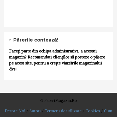
Părerile contează!
Faceți parte din echipa administrativă a acestui
magazin? Recomandați clienților să posteze o părere
pe acest site, pentru a crește vânzările magazinului
dvs!
© PareriMagazin.Ro
Despre Noi
/
Autori
/
Termeni de utilizare
/
Cookies
/
Cum