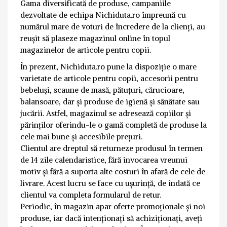
Gama diversificată de produse, campaniile
dezvoltate de echipa Nichiduta.ro împreună cu
numărul mare de voturi de încredere de la clienți, au
reușit să plaseze magazinul online în topul
magazinelor de articole pentru copii.
În prezent, Nichiduta.ro pune la dispoziție o mare
varietate de articole pentru copii, accesorii pentru
bebeluși, scaune de masă, pătuțuri, cărucioare,
balansoare, dar și produse de igienă și sănătate sau
jucării. Astfel, magazinul se adresează copiilor și
părinților oferindu-le o gamă completă de produse la
cele mai bune și accesibile prețuri.
Clientul are dreptul să returneze produsul în termen
de 14 zile calendaristice, fără invocarea vreunui
motiv și fără a suporta alte costuri în afară de cele de
livrare. Acest lucru se face cu ușurință, de îndată ce
clientul va completa formularul de retur.
Periodic, în magazin apar oferte promoționale și noi
produse, iar dacă intenționați să achiziționați, aveți