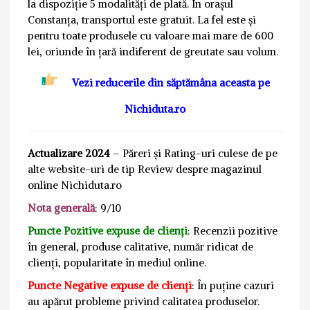
la dispoziție 5 modalități de plată. În orașul
Constanța, transportul este gratuit. La fel este și
pentru toate produsele cu valoare mai mare de 600
lei, oriunde în țară indiferent de greutate sau volum.
Vezi reducerile din săptămâna aceasta pe
Nichiduta.ro
Actualizare 2024
– Păreri și Rating-uri culese de pe
alte website-uri de tip Review despre magazinul
online Nichiduta.ro
Nota generală
: 9/10
Puncte Pozitive expuse de clienți
: Recenzii pozitive
în general, produse calitative, număr ridicat de
clienți, popularitate în mediul online.
Puncte Negative expuse de clienți
: În puține cazuri
au apărut probleme privind calitatea produselor.