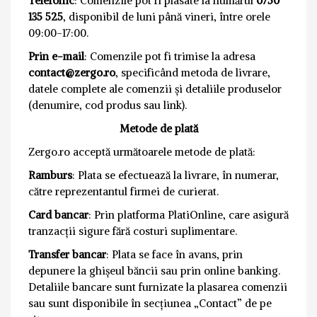
Telefonic
: Comenzile pot fi plasate la numărul
0750
135 525
, disponibil de luni până vineri, între orele
09:00-17:00.
Prin e-mail
: Comenzile pot fi trimise la adresa
contact@zergo.ro
, specificând metoda de livrare,
datele complete ale comenzii și detaliile produselor
(denumire, cod produs sau link).
Metode de plată
Zergo.ro acceptă următoarele metode de plată:
Ramburs
: Plata se efectuează la livrare, în numerar,
către reprezentantul firmei de curierat.
Card bancar
: Prin platforma PlatiOnline, care asigură
tranzacții sigure fără costuri suplimentare.
Transfer bancar
: Plata se face în avans, prin
depunere la ghișeul băncii sau prin online banking.
Detaliile bancare sunt furnizate la plasarea comenzii
sau sunt disponibile în secțiunea „Contact” de pe