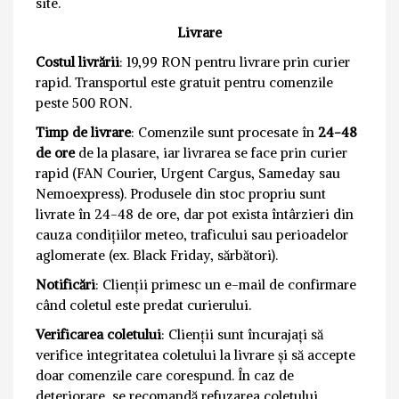
site.
Livrare
Costul livrării
: 19,99 RON pentru livrare prin curier
rapid. Transportul este gratuit pentru comenzile
peste 500 RON.
Timp de livrare
: Comenzile sunt procesate în
24-48
de ore
de la plasare, iar livrarea se face prin curier
rapid (FAN Courier, Urgent Cargus, Sameday sau
Nemoexpress). Produsele din stoc propriu sunt
livrate în 24-48 de ore, dar pot exista întârzieri din
cauza condițiilor meteo, traficului sau perioadelor
aglomerate (ex. Black Friday, sărbători).
Notificări
: Clienții primesc un e-mail de confirmare
când coletul este predat curierului.
Verificarea coletului
: Clienții sunt încurajați să
verifice integritatea coletului la livrare și să accepte
doar comenzile care corespund. În caz de
deteriorare, se recomandă refuzarea coletului.