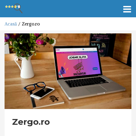
Toggl
navig
Acasă
Zergo.ro
Zergo.ro