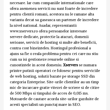
necesare. Iar cum companiile internationale care
ofera asemenea servicii nu sunt foarte de incredere
pentru clientii romani, acestora nu le ramane alta
varianta decat sa gaseasca un partener de incredere
la nivel national. Asadar, reprezentantii
www.xservers.ro ofera persoanelor interesate
servere dedicate, protectie la atacuri, domenii
serioase, servicii de hosting si multe alte beneficii,
contra cost bineinteles. Hostingul profesional a
ajuns sa fie o reala problema pentru cei care nu stiu
cum sa isi gestioneze resursele online si
cunostintele in acest domeniu.
Xservers
se numara
printre putinii operatori ce folosesc pentru serviciile
de web hosting, solutii bazate pe storage SSD din
categoria Enterprise. Site-urile clientilor au un timp
mic de incarcare gratie vitezei de scriere si de citire
de 500 Mbps si timpului de acces de 0,015 ms.
Motoarele de cautare acorda site-urilor gazduite de
acesti specialisti un punctaj mare in SEO.