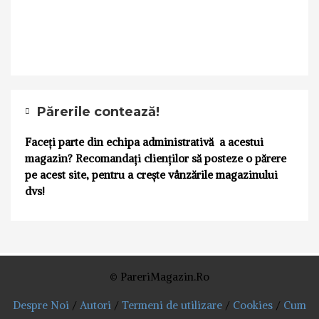
Părerile contează!
Faceți parte din echipa administrativă a acestui
magazin? Recomandați clienților să posteze o părere
pe acest site, pentru a crește vânzările magazinului
dvs!
© PareriMagazin.Ro
Despre Noi
/
Autori
/
Termeni de utilizare
/
Cookies
/
Cum