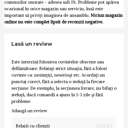
comenzilor onorate - adesea sub 1%. Probleme pot apărea
ocazional în orice magazin sau serviciu, însă este
important să priviți imaginea de ansamblu.
Niciun magazin
online nu este complet lipsit de recenzii negative.
Lasă un review
Este interzisă folosirea cuvintelor obscene sau
defăimătoare. Relatați strict situația, fără a folosi
cuvinte ca: nesimțiți, neserioși etc. Acordați un
punctaj corect, fără a selecta o steluță la fiecare
secțiune. De exemplu, la secțiunea livrare, nu bifați o
steluță, dacă comandă a ajuns în 1-3 zile și fără
probleme.
Adaugă un review
Relații cu clienții