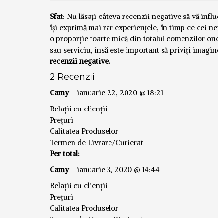
Sfat
: Nu lăsați câteva recenzii negative să vă inf
își exprimă mai rar experiențele, în timp ce cei n
o proporție foarte mică din totalul comenzilor o
sau serviciu, însă este important să priviți imagi
recenzii negative.
2 Recenzii
Camy
-
ianuarie 22, 2020 @ 18:21
Relații cu clienții
Prețuri
Calitatea Produselor
Termen de Livrare/Curierat
Per total:
Camy
-
ianuarie 3, 2020 @ 14:44
Relații cu clienții
Prețuri
Calitatea Produselor