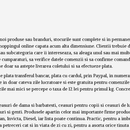
 noi produse sau branduri, stocurile sunt complete si in permane
hoppingul online capata acum alta dimensiune. Clientii trebuie 
sau subcategoria care ii intereseaza, sa aleaga unul sau mai mult
de cumparaturi, sa verifice datele comenzii si sa confirme coman
ie doar sa astepte livrarea coletului si sa efectueze plata.
plata transferul bancar, plata cu cardul, prin Paypal, in numera
 in doar cateva zile lucratoare si este gratuita pentru comenzile
ile mai mici se percepe o taxa de 12 lei pentru primul kg. Concre
easuri de dama si barbatesti, ceasuri pentru copii si ceasuri de lu
umuri si genti. Produsele apartin celor mai importante firme produ
 Invicta, Diesel, iar lista poate continua. Practic, pentru a imb
la petreceri cat si in viata de zi cu zi, pentru a asorta orice tinut