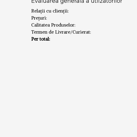
Evaluarea generală a utlizatorilor
Relații cu clienții:
Prețuri:
Calitatea Produselor:
Termen de Livrare/Curierat:
Per total: