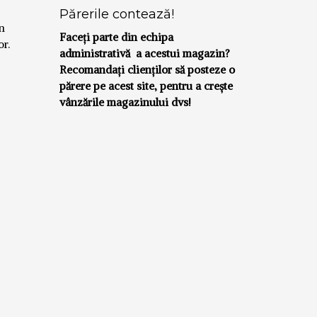
Părerile contează!
in
Faceți parte din echipa
or.
administrativă a acestui magazin?
Recomandați clienților să posteze o
părere pe acest site, pentru a crește
vânzările magazinului dvs!