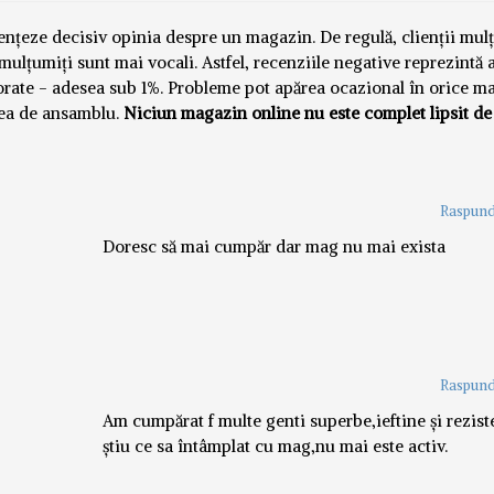
luențeze decisiv opinia despre un magazin. De regulă, clienții mul
emulțumiți sunt mai vocali. Astfel, recenziile negative reprezintă
norate - adesea sub 1%. Probleme pot apărea ocazional în orice m
nea de ansamblu.
Niciun magazin online nu este complet lipsit de
Raspund
Doresc să mai cumpăr dar mag nu mai exista
Raspund
Am cumpărat f multe genti superbe,ieftine și rezist
știu ce sa întâmplat cu mag,nu mai este activ.