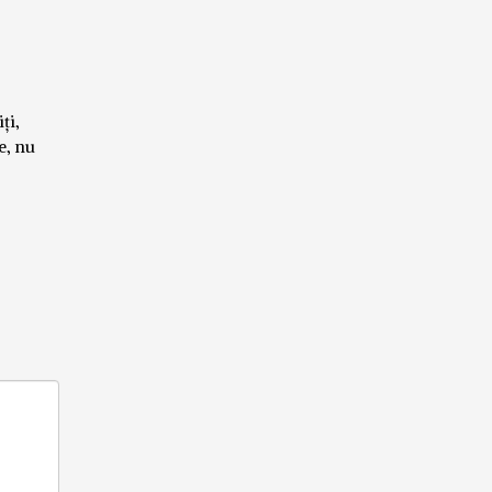
ți,
e, nu