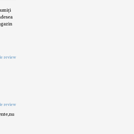
țumiți
 adesea
agazin
e review
e review
ente,nu