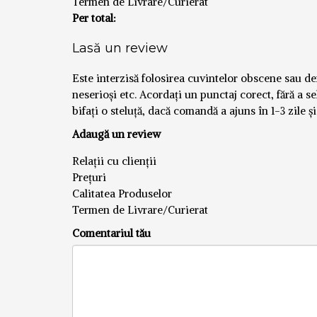
Termen de Livrare/Curierat
Per total:
Lasă un review
Este interzisă folosirea cuvintelor obscene sau defă
neserioși etc. Acordați un punctaj corect, fără a se
bifați o steluță, dacă comandă a ajuns în 1-3 zile ș
Adaugă un review
Relații cu clienții
Prețuri
Calitatea Produselor
Termen de Livrare/Curierat
Comentariul tău