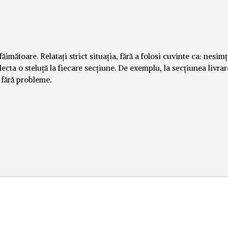
imătoare. Relatați strict situația, fără a folosi cuvinte ca: nesimți
lecta o steluță la fiecare secțiune. De exemplu, la secțiunea livrar
i fără probleme.