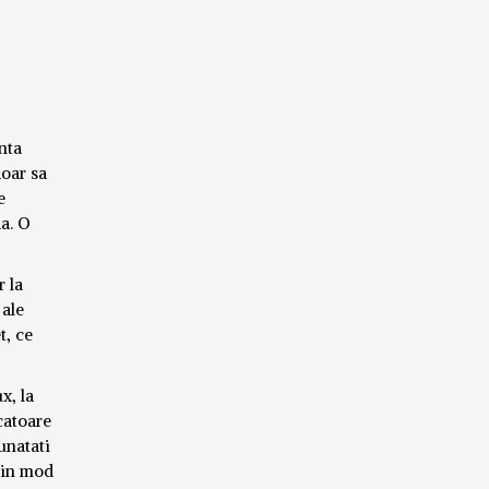
nta
doar sa
e
da. O
r la
 ale
t, ce
x, la
catoare
unatati
a in mod