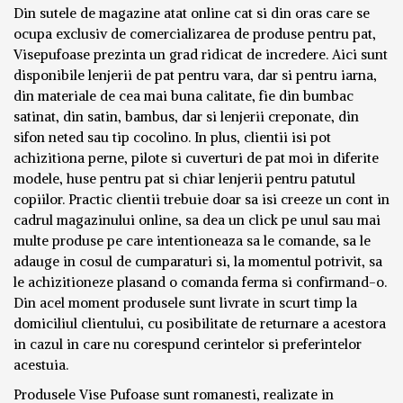
Din sutele de magazine atat online cat si din oras care se
ocupa exclusiv de comercializarea de produse pentru pat,
Visepufoase prezinta un grad ridicat de incredere. Aici sunt
disponibile lenjerii de pat pentru vara, dar si pentru iarna,
din materiale de cea mai buna calitate, fie din bumbac
satinat, din satin, bambus, dar si lenjerii creponate, din
sifon neted sau tip cocolino. In plus, clientii isi pot
achizitiona perne, pilote si cuverturi de pat moi in diferite
modele, huse pentru pat si chiar lenjerii pentru patutul
copiilor. Practic clientii trebuie doar sa isi creeze un cont in
cadrul magazinului online, sa dea un click pe unul sau mai
multe produse pe care intentioneaza sa le comande, sa le
adauge in cosul de cumparaturi si, la momentul potrivit, sa
le achizitioneze plasand o comanda ferma si confirmand-o.
Din acel moment produsele sunt livrate in scurt timp la
domiciliul clientului, cu posibilitate de returnare a acestora
in cazul in care nu corespund cerintelor si preferintelor
acestuia.
Produsele Vise Pufoase sunt romanesti, realizate in