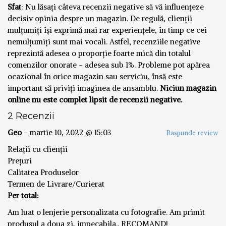
Sfat
: Nu lăsați câteva recenzii negative să vă influențeze
decisiv opinia despre un magazin. De regulă, clienții
mulțumiți își exprimă mai rar experiențele, în timp ce cei
nemulțumiți sunt mai vocali. Astfel, recenziile negative
reprezintă adesea o proporție foarte mică din totalul
comenzilor onorate - adesea sub 1%. Probleme pot apărea
ocazional în orice magazin sau serviciu, însă este
important să priviți imaginea de ansamblu.
Niciun magazin
online nu este complet lipsit de recenzii negative.
2 Recenzii
Geo
-
martie 10, 2022 @ 15:03
Raspunde review
Relații cu clienții
Prețuri
Calitatea Produselor
Termen de Livrare/Curierat
Per total:
Am luat o lenjerie personalizata cu fotografie. Am primit
produsul a doua zi, impecabila.. RECOMAND!