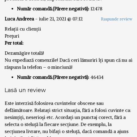
Număr comandă.(Părere negativă):
12478
Luca Andreea
-
iulie 21, 2021 @ 07:12
Raspunde review
Relații cu clienții
Prețuri
Per total:
Dezamăgire totală!
Nu expediază comenzile! Dacă ceri lămuriri îți spun că nu ai
răspuns la telefon – o minciună!
Număr comandă.(Părere negativă):
46434
Lasă un review
Este interzisă folosirea cuvintelor obscene sau
defăimătoare. Relatați strict situația, fără a folosi cuvinte ca:
nesimțiți, neserioși etc. Acordați un punctaj corect, fără a
selecta o steluță la fiecare secțiune. De exemplu, la
secțiunea livrare, nu bifați o steluță, dacă comandă a ajuns