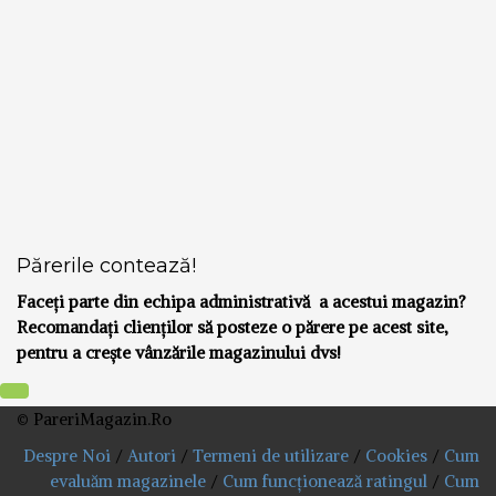
Părerile contează!
Faceți parte din echipa administrativă a acestui magazin?
Recomandați clienților să posteze o părere pe acest site,
pentru a crește vânzările magazinului dvs!
© PareriMagazin.Ro
Despre Noi
/
Autori
/
Termeni de utilizare
/
Cookies
/
Cum
evaluăm magazinele
/
Cum funcționează ratingul
/
Cum