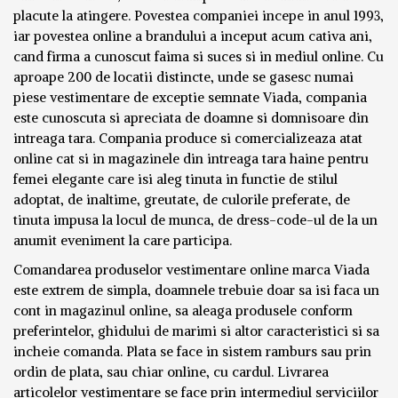
placute la atingere. Povestea companiei incepe in anul 1993,
iar povestea online a brandului a inceput acum cativa ani,
cand firma a cunoscut faima si suces si in mediul online. Cu
aproape 200 de locatii distincte, unde se gasesc numai
piese vestimentare de exceptie semnate Viada, compania
este cunoscuta si apreciata de doamne si domnisoare din
intreaga tara. Compania produce si comercializeaza atat
online cat si in magazinele din intreaga tara haine pentru
femei elegante care isi aleg tinuta in functie de stilul
adoptat, de inaltime, greutate, de culorile preferate, de
tinuta impusa la locul de munca, de dress-code-ul de la un
anumit eveniment la care participa.
Comandarea produselor vestimentare online marca Viada
este extrem de simpla, doamnele trebuie doar sa isi faca un
cont in magazinul online, sa aleaga produsele conform
preferintelor, ghidului de marimi si altor caracteristici si sa
incheie comanda. Plata se face in sistem ramburs sau prin
ordin de plata, sau chiar online, cu cardul. Livrarea
articolelor vestimentare se face prin intermediul serviciilor