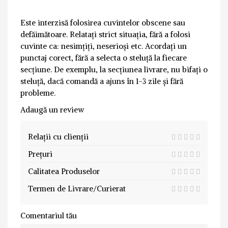
Este interzisă folosirea cuvintelor obscene sau
defăimătoare. Relatați strict situația, fără a folosi
cuvinte ca: nesimțiți, neserioși etc. Acordați un
punctaj corect, fără a selecta o steluță la fiecare
secțiune. De exemplu, la secțiunea livrare, nu bifați o
steluță, dacă comandă a ajuns în 1-3 zile și fără
probleme.
Adaugă un review
Relații cu clienții
Prețuri
Calitatea Produselor
Termen de Livrare/Curierat
Comentariul tău