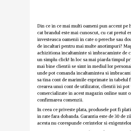
Din ce in ce mai multi oameni pun accent pe ha
cat brandul este mai cunoscut, cu cat pretul est
investeasca oamenii in cate o pereche sau dou
de incaltari pentru mai multe anotimpuri? Maga
achizitiona incaltaminte si imbracaminte de c
un simplu click!
In loc sa mai piarda timpul p
mai bine clientii se simt in mediul lor persona
unde pot comanda incaltamintea si imbracamint
sa tina cont de marimile exprimate in tabelul f
crearea unui cont de utilizator, clientii isi
comercializate in acest magazin online sunt ori
confirmarea comenzii.
In ceea ce priveste plata, produsele pot fi pla
in rate fara dobanda. Garantia este de 30 de z
acesta nu corespunde cerintelor si exigentelor c