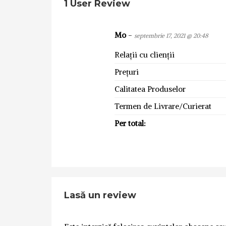
1 User Review
Mo
-
septembrie 17, 2021 @ 20:48
Relații cu clienții
Prețuri
Calitatea Produselor
Termen de Livrare/Curierat
Per total:
Lasă un review