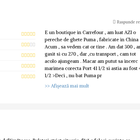
Raspunde r
E un boutique in Carrefour , am luat AZI o
pereche de ghete Puma , fabricate in China 
Acum , sa vedem cat or tine . Am dat 300 , 
gasit si cu 270 , dar ,cu transport , cam tot
acolo ajungeam . Macar am putut sa incerc
marimea corecta Port 41 1/2 si astia au fost
1/2 >Deci , nu bat Puma pr
>> Afișează mai mult