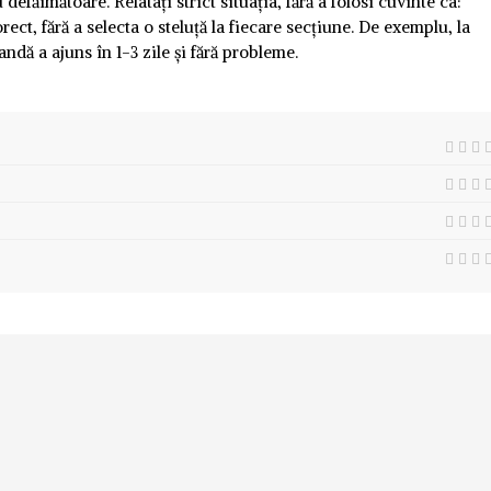
defăimătoare. Relatați strict situația, fără a folosi cuvinte ca:
rect, fără a selecta o steluță la fiecare secțiune. De exemplu, la
andă a ajuns în 1-3 zile și fără probleme.