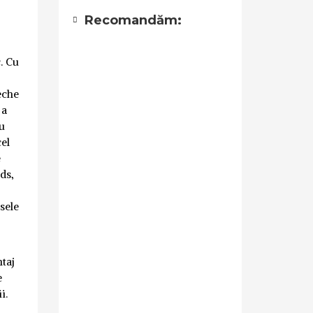
Recomandăm:
. Cu
eche
 a
cu
el
e
ds,
sele
ntaj
e
i.