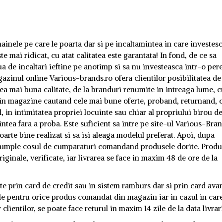
inele pe care le poarta dar si pe incaltamintea in care investesc
e mai ridicat, cu atat calitatea este garantata! In fond, de ce sa
a de incaltari ieftine pe anotimp si sa nu investeasca intr-o per
zinul online Various-brands.ro ofera clientilor posibilitatea de
ea mai buna calitate, de la branduri renumite in intreaga lume, 
rin magazine cautand cele mai bune oferte, proband, returnand, c
l, in intimitatea propriei locuinte sau chiar al propriului birou d
ea fara a proba. Este suficient sa intre pe site-ul Various-Bran
oarte bine realizat si sa isi aleaga modelul preferat. Apoi, dupa
 pot umple cosul de cumparaturi comandand produsele dorite. Produ
ginale, verificate, iar livrarea se face in maxim 48 de ore de la
tite prin card de credit sau in sistem ramburs dar si prin card ava
ile pentru orice produs comandat din magazin iar in cazul in car
lientilor, se poate face returul in maxim 14 zile de la data livrari