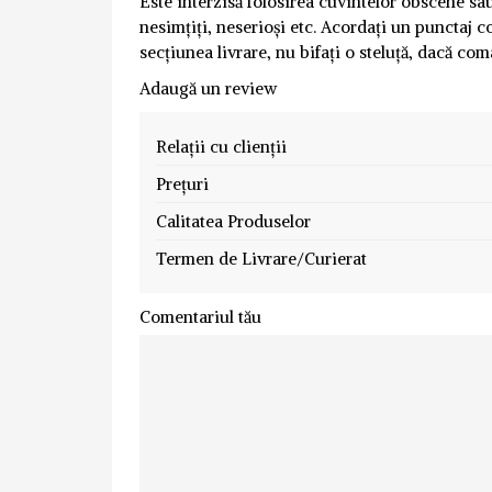
Este interzisă folosirea cuvintelor obscene sau 
nesimțiți, neserioși etc. Acordați un punctaj co
secțiunea livrare, nu bifați o steluță, dacă com
Adaugă un review
Relații cu clienții
Prețuri
Calitatea Produselor
Termen de Livrare/Curierat
Comentariul tău