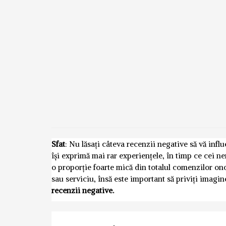
Sfat
: Nu lăsați câteva recenzii negative să vă inf
își exprimă mai rar experiențele, în timp ce cei n
o proporție foarte mică din totalul comenzilor o
sau serviciu, însă este important să priviți imagi
recenzii negative.