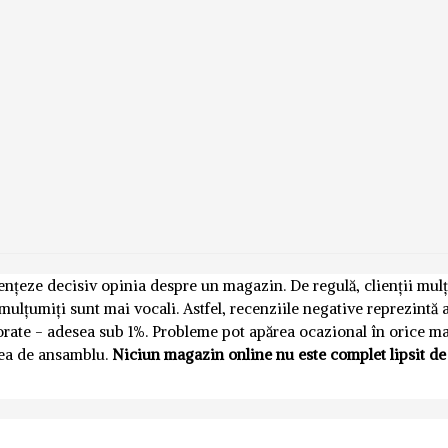
luențeze decisiv opinia despre un magazin. De regulă, clienții mul
emulțumiți sunt mai vocali. Astfel, recenziile negative reprezintă
norate - adesea sub 1%. Probleme pot apărea ocazional în orice m
nea de ansamblu.
Niciun magazin online nu este complet lipsit de