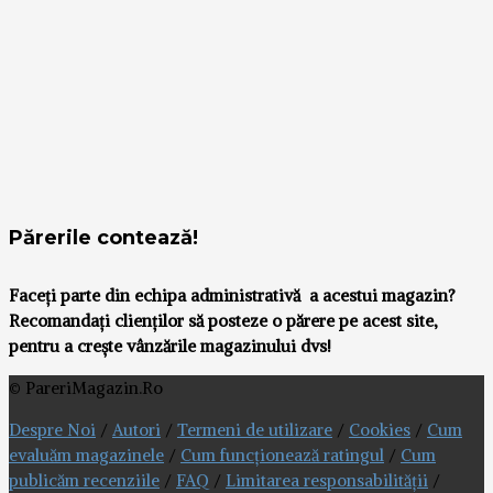
Părerile contează!
Faceți parte din echipa administrativă a acestui magazin?
Recomandați clienților să posteze o părere pe acest site,
pentru a crește vânzările magazinului dvs!
© PareriMagazin.Ro
Despre Noi
/
Autori
/
Termeni de utilizare
/
Cookies
/
Cum
evaluăm magazinele
/
Cum funcționează ratingul
/
Cum
publicăm recenziile
/
FAQ
/
Limitarea responsabilității
/