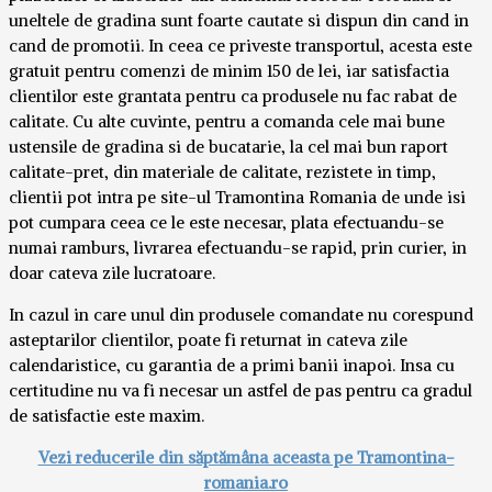
uneltele de gradina sunt foarte cautate si dispun din cand in
cand de promotii. In ceea ce priveste transportul, acesta este
gratuit pentru comenzi de minim 150 de lei, iar satisfactia
clientilor este grantata pentru ca produsele nu fac rabat de
calitate. Cu alte cuvinte, pentru a comanda cele mai bune
ustensile de gradina si de bucatarie, la cel mai bun raport
calitate-pret, din materiale de calitate, rezistete in timp,
clientii pot intra pe site-ul Tramontina Romania de unde isi
pot cumpara ceea ce le este necesar, plata efectuandu-se
numai ramburs, livrarea efectuandu-se rapid, prin curier, in
doar cateva zile lucratoare.
In cazul in care unul din produsele comandate nu corespund
asteptarilor clientilor, poate fi returnat in cateva zile
calendaristice, cu garantia de a primi banii inapoi. Insa cu
certitudine nu va fi necesar un astfel de pas pentru ca gradul
de satisfactie este maxim.
Vezi reducerile din săptămâna aceasta pe Tramontina-
romania.ro