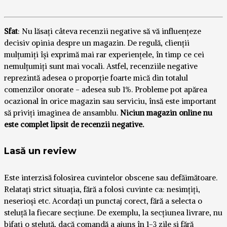
Sfat
: Nu lăsați câteva recenzii negative să vă influențeze
decisiv opinia despre un magazin. De regulă, clienții
mulțumiți își exprimă mai rar experiențele, în timp ce cei
nemulțumiți sunt mai vocali. Astfel, recenziile negative
reprezintă adesea o proporție foarte mică din totalul
comenzilor onorate - adesea sub 1%. Probleme pot apărea
ocazional în orice magazin sau serviciu, însă este important
să priviți imaginea de ansamblu.
Niciun magazin online nu
este complet lipsit de recenzii negative.
Lasă un review
Este interzisă folosirea cuvintelor obscene sau defăimătoare.
Relatați strict situația, fără a folosi cuvinte ca: nesimțiți,
neserioși etc. Acordați un punctaj corect, fără a selecta o
steluță la fiecare secțiune. De exemplu, la secțiunea livrare, nu
bifați o steluță, dacă comandă a ajuns în 1-3 zile și fără