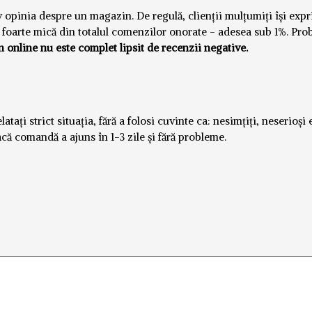
iv opinia despre un magazin. De regulă, clienții mulțumiți își exp
ie foarte mică din totalul comenzilor onorate - adesea sub 1%. Pr
online nu este complet lipsit de recenzii negative.
ați strict situația, fără a folosi cuvinte ca: nesimțiți, neserioși e
acă comandă a ajuns în 1-3 zile și fără probleme.