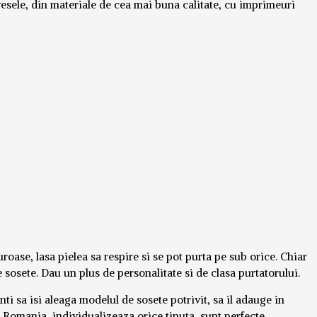
vesele, din materiale de cea mai buna calitate, cu imprimeuri
ase, lasa pielea sa respire si se pot purta pe sub orice. Chiar
 sosete. Dau un plus de personalitate si de clasa purtatorului.
ti sa isi aleaga modelul de sosete potrivit, sa il adauge in
n Romania, individualizeaza orice tinuta, sunt perfecte