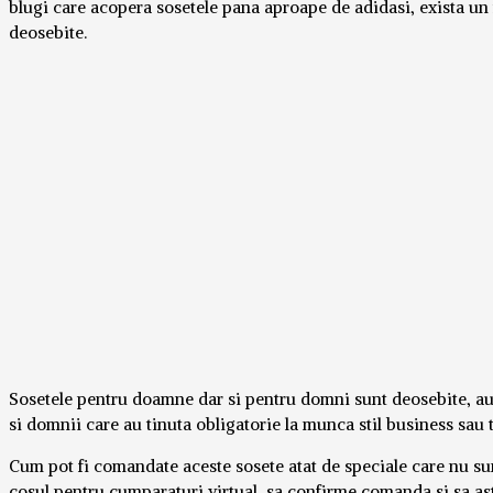
blugi care acopera sosetele pana aproape de adidasi, exista un 
deosebite.
Sosetele pentru doamne dar si pentru domni sunt deosebite, au u
si domnii care au tinuta obligatorie la munca stil business sau 
Cum pot fi comandate aceste sosete atat de speciale care nu sunt
cosul pentru cumparaturi virtual, sa confirme comanda si sa ast