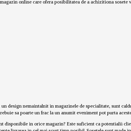
magazin online care ofera posibilitatea de a achizitiona sosete 
n design nemaintalnit in magazinele de specialitate, sunt calduro
trebuie sa poarte un frac la un anumit eveniment pot purta aceste
 disponibile in orice magazin? Este suficient ca potentialii clien
epte livrarea in cel mai scurt timp posibil. Sosetele sunt made i