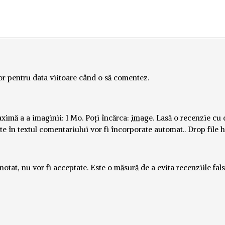
or pentru data viitoare când o să comentez.
imă a a imaginii: 1 Mo.
Poți încărca:
image
.
Lasă o recenzie cu 
ate în textul comentariului vor fi încorporate automat..
Drop file 
tat, nu vor fi acceptate. Este o măsură de a evita recenziile fals