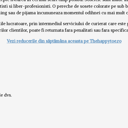
tisti si liber-profesionisti. O pereche de sosete colorate pe sub b
ening sau de pijama incununeaza momentul odihnei cu mai mult con
e lucratoare, prin intermediul serviciului de curierat care este g
lor clientilor, poate fi returnata fara penalitati sau fara specif
Vezi reducerile din săptămâna aceasta pe Thehappytoe.ro
e dvs.