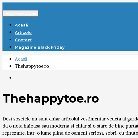
Toggle navigation
Acasă
Articole
Contact
Magazine Black Friday
Acasă
Thehappytoe.ro
Thehappytoe.ro
Desi sosetele nu sunt chiar articolul vestimentar vedeta al gar
da o nota haioasa sau moderna si chiar si o stare de bine purta
reprezinte. Intr-o lume plina de oameni seriosi, sobri, cu tinut