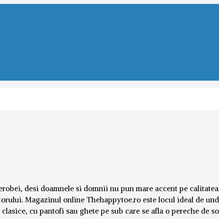
derobei, desi doamnele si domnii nu pun mare accent pe calitatea 
torului. Magazinul online Thehappytoe.ro este locul ideal de und
e clasice, cu pantofi sau ghete pe sub care se afla o pereche de s