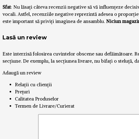
Sfat
: Nu lăsați câteva recenzii negative să vă influențeze decis
vocali. Astfel, recenziile negative reprezintă adesea o proporț
este important să priviți imaginea de ansamblu.
Niciun magazin 
Lasă un review
Este interzisă folosirea cuvintelor obscene sau defăimătoare. Relat
secțiune. De exemplu, la secțiunea livrare, nu bifați o steluță, d
Adaugă un review
Relații cu clienții
Prețuri
Calitatea Produselor
Termen de Livrare/Curierat