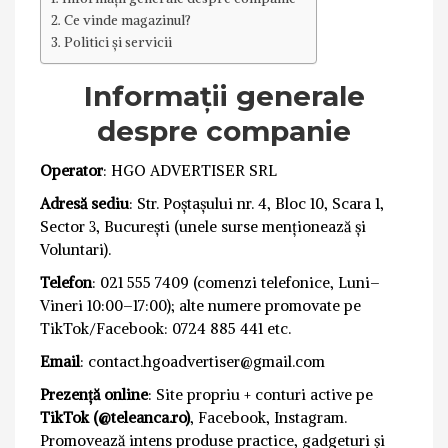
Ce vinde magazinul?
Politici și servicii
Informații generale
despre companie
Operator
: HGO ADVERTISER SRL
Adresă sediu
: Str. Poștașului nr. 4, Bloc 10, Scara 1,
Sector 3, București (unele surse menționează și
Voluntari).
Telefon
: 021 555 7409 (comenzi telefonice, Luni–
Vineri 10:00–17:00); alte numere promovate pe
TikTok/Facebook: 0724 885 441 etc.
Email
: contact.hgoadvertiser@gmail.com
Prezență online
: Site propriu + conturi active pe
TikTok (@teleanca.ro)
, Facebook, Instagram.
Promovează intens produse practice, gadgeturi și