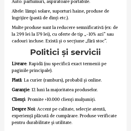
Auto: parfumuri, aspiratoare portabile.
Altele: lămpi solare, suporturi haine, produse de
îngrijire (pastă de dinți etc.).
Multe produse sunt la reducere semnificativă (ex: de
la 299 lei la 179 lei), cu oferte de tip „-10% azi” sau
cadouri incluse. Există și o secțiune „fără stoc”.
Politici și servicii
Livrare
: Rapidă (nu specifică exact termenii pe
paginile principale).
Plată
: La curier (ramburs), probabil și online.
Garanție
: 12 luni la majoritatea produselor.
Clienți
: Promite +10.000 clienți mulțumiți.
Despre Noi
: Accent pe calitate, selecție atentă,
experiență plăcută de cumpărare. Produse verificate
pentru durabilitate și utilitate.