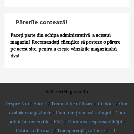
Părerile contează!
Faceți parte din echipa administrativă a acestui
magazin? Recomandați clienților să posteze o părere
pe acest site, pentru a crește vânzările magazinului
dvs!
© PareriMagazin.Ro
Despre Noi
/
Autori
/
Termeni de utilizare
/
Cookies
/
Cum
evaluăm magazinele
/
Cum funcționează ratingul
/
Cum
publicăm recenziile
/
FAQ
/
Limitarea responsabilității
/
Politica editorială
/
Transparență și afiliere
/