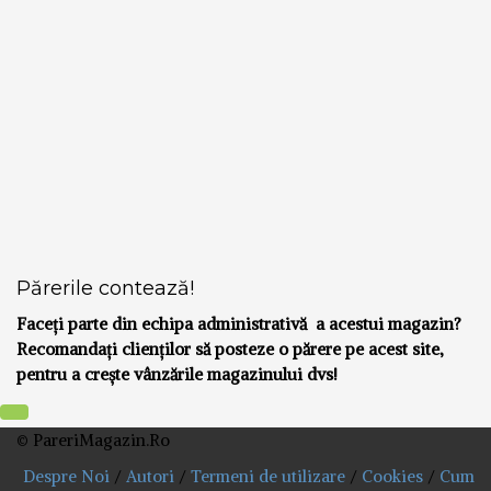
Părerile contează!
Faceți parte din echipa administrativă a acestui magazin?
Recomandați clienților să posteze o părere pe acest site,
pentru a crește vânzările magazinului dvs!
© PareriMagazin.Ro
Despre Noi
/
Autori
/
Termeni de utilizare
/
Cookies
/
Cum