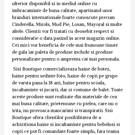
ulterior disponibil si in mediul online cu
imbracaminte de buna calitate, apartinand unor
branduri internationale foarte cunoscute precum
Cinderella, Mirols, Mud Pie, Losan, Mayoral si multe
altele. Clientii vor fi tratati cu deosebit respect si
consideratie o data pasind in acest magazin online.
Cei mici vor beneficia de cele mai frumoase tinute
de gala iar paleta de produse include si produse
personalizate pentru o amprenta cat mai personala.
Sisi Boutique comercializeaza haine de botez,
haine pentru sedinte foto, haine de copii pe grupe
de varsta pana la 18 ani, haine pentru scoala,
incaltaminte si jucarii, dar si costume de balet. Toate
aceste produse sunt realizate din materiale de cea
mai buna calitate, prietenoase cu pielea, care nu o
irita, nu provoaca mancarimi si transpiratii. Sisi
Boutique ofera clientilor posibilitatea de a
achizitiona haine si incaltaminte pentru bebelusi si
copii ce pot fi comandate foarte simplu, fara teama