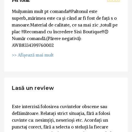
Per total:
Mulțumim mult pt comanda!!Paltonul este
superb,.mărimea este ca și când ar fi fost de față s o
masoare.Material de calitate, ce sa mai zic ,totull pe
plac !!Recomand cu încredere Sisi Boutique!!😍
Număr comandă.(Părere negativă):
AWB8334399760002
>> Afișează mai mult
Lasă un review
Este interzisă folosirea cuvintelor obscene sau
defăimătoare. Relatați strict situația, fără a folosi
cuvinte ca: nesimțiți, neserioși etc. Acordați un
punctaj corect, fără a selecta o steluță la fiecare