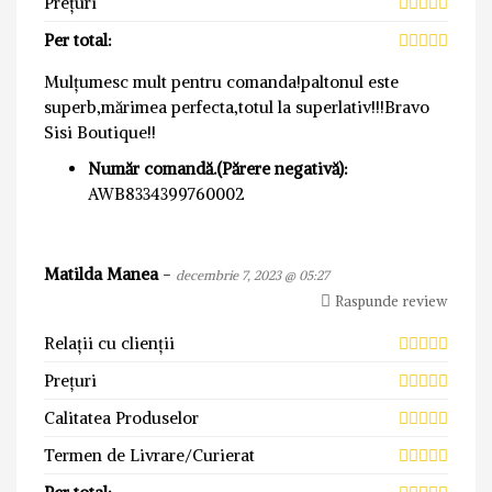
Prețuri
Per total:
Mulțumesc mult pentru comanda!paltonul este
superb,mărimea perfecta,totul la superlativ!!!Bravo
Sisi Boutique!!
Număr comandă.(Părere negativă):
AWB8334399760002
Matilda Manea
-
decembrie 7, 2023 @ 05:27
Raspunde review
Relații cu clienții
Prețuri
Calitatea Produselor
Termen de Livrare/Curierat