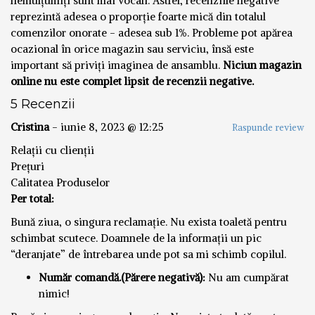
nemulțumiți sunt mai vocali. Astfel, recenziile negative
reprezintă adesea o proporție foarte mică din totalul
comenzilor onorate - adesea sub 1%. Probleme pot apărea
ocazional în orice magazin sau serviciu, însă este
important să priviți imaginea de ansamblu.
Niciun magazin
online nu este complet lipsit de recenzii negative.
5 Recenzii
Cristina
-
iunie 8, 2023 @ 12:25
Raspunde review
Relații cu clienții
Prețuri
Calitatea Produselor
Per total:
Bună ziua, o singura reclamație. Nu exista toaletă pentru
schimbat scutece. Doamnele de la informații un pic
“deranjate” de întrebarea unde pot sa mi schimb copilul.
Număr comandă.(Părere negativă):
Nu am cumpărat
nimic!