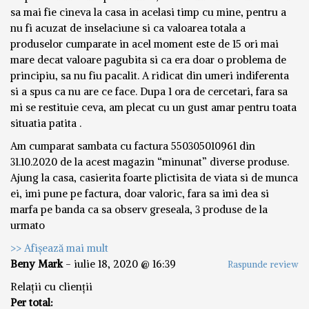
sa mai fie cineva la casa in acelasi timp cu mine, pentru a
nu fi acuzat de inselaciune si ca valoarea totala a
produselor cumparate in acel moment este de 15 ori mai
mare decat valoare pagubita si ca era doar o problema de
principiu, sa nu fiu pacalit. A ridicat din umeri indiferenta
si a spus ca nu are ce face. Dupa 1 ora de cercetari, fara sa
mi se restituie ceva, am plecat cu un gust amar pentru toata
situatia patita .
Am cumparat sambata cu factura 550305010961 din
31.10.2020 de la acest magazin “minunat” diverse produse.
Ajung la casa, casierita foarte plictisita de viata si de munca
ei, imi pune pe factura, doar valoric, fara sa imi dea si
marfa pe banda ca sa observ greseala, 3 produse de la
urmato
>> Afișează mai mult
Beny Mark
-
iulie 18, 2020 @ 16:39
Raspunde review
Relații cu clienții
Per total: