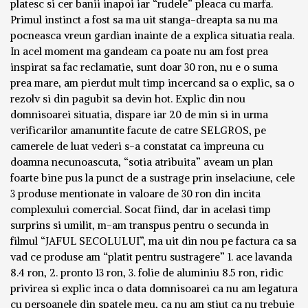
platesc si cer banii inapoi iar “rudele” pleaca cu marfa.
Primul instinct a fost sa ma uit stanga-dreapta sa nu ma
pocneasca vreun gardian inainte de a explica situatia reala.
In acel moment ma gandeam ca poate nu am fost prea
inspirat sa fac reclamatie, sunt doar 30 ron, nu e o suma
prea mare, am pierdut mult timp incercand sa o explic, sa o
rezolv si din pagubit sa devin hot. Explic din nou
domnisoarei situatia, dispare iar 20 de min si in urma
verificarilor amanuntite facute de catre SELGROS, pe
camerele de luat vederi s-a constatat ca impreuna cu
doamna necunoascuta, “sotia atribuita” aveam un plan
foarte bine pus la punct de a sustrage prin inselaciune, cele
3 produse mentionate in valoare de 30 ron din incita
complexului comercial. Socat fiind, dar in acelasi timp
surprins si umilit, m-am transpus pentru o secunda in
filmul “JAFUL SECOLULUI”, ma uit din nou pe factura ca sa
vad ce produse am “platit pentru sustragere” 1. ace lavanda
8.4 ron, 2. pronto 13 ron, 3. folie de aluminiu 8.5 ron, ridic
privirea si explic inca o data domnisoarei ca nu am legatura
cu persoanele din spatele meu, ca nu am stiut ca nu trebuie