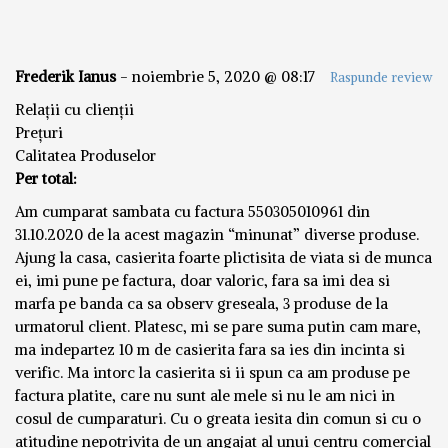
Frederik Ianus
-
noiembrie 5, 2020 @ 08:17
Raspunde review
Relații cu clienții
Prețuri
Calitatea Produselor
Per total:
Am cumparat sambata cu factura 550305010961 din
31.10.2020 de la acest magazin “minunat” diverse produse.
Ajung la casa, casierita foarte plictisita de viata si de munca
ei, imi pune pe factura, doar valoric, fara sa imi dea si
marfa pe banda ca sa observ greseala, 3 produse de la
urmatorul client. Platesc, mi se pare suma putin cam mare,
ma indepartez 10 m de casierita fara sa ies din incinta si
verific. Ma intorc la casierita si ii spun ca am produse pe
factura platite, care nu sunt ale mele si nu le am nici in
cosul de cumparaturi. Cu o greata iesita din comun si cu o
atitudine nepotrivita de un angajat al unui centru comercial