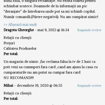
Bună ziua, o singura reclamație. Nu exista toaletă pentru
schimbat scutece. Doamnele de la informații un pic
“deranjate” de întrebarea unde pot sa mi schimb copilul.
Număr comandă.(Părere negativă): Nu am cumpărat nimic!
>> Afișează mai mult
Dragota Gheorghe
-
mai 9, 2023 @ 16:34
Raspunde review
Relații cu clienții
Prețuri
Calitatea Produselor
Per total:
Un magazin de nimic ,fac reclama falsa la tv de 2 luni ca
poti veni sa cummperi fara card ,cand am ajuns la casa cu
cumparaturile nu am putut sa cumpar fara card
NU RECOMAND!!!
Mihai
-
decembrie 19, 2020 @ 06:55
Raspunde review
Relații cu clienții
Per total: