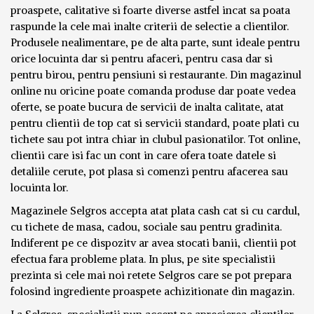
proaspete, calitative si foarte diverse astfel incat sa poata
raspunde la cele mai inalte criterii de selectie a clientilor.
Produsele nealimentare, pe de alta parte, sunt ideale pentru
orice locuinta dar si pentru afaceri, pentru casa dar si
pentru birou, pentru pensiuni si restaurante. Din magazinul
online nu oricine poate comanda produse dar poate vedea
oferte, se poate bucura de servicii de inalta calitate, atat
pentru clientii de top cat si servicii standard, poate plati cu
tichete sau pot intra chiar in clubul pasionatilor. Tot online,
clientii care isi fac un cont in care ofera toate datele si
detaliile cerute, pot plasa si comenzi pentru afacerea sau
locuinta lor.
Magazinele Selgros accepta atat plata cash cat si cu cardul,
cu tichete de masa, cadou, sociale sau pentru gradinita.
Indiferent pe ce dispozitv ar avea stocati banii, clientii pot
efectua fara probleme plata. In plus, pe site specialistii
prezinta si cele mai noi retete Selgros care se pot prepara
folosind ingrediente proaspete achizitionate din magazin.