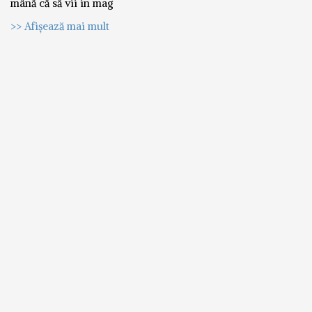
mână că să vii in mag
>> Afișează mai mult