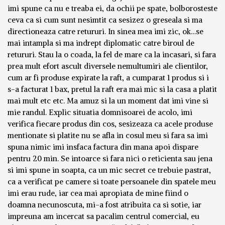
imi spune ca nu e treaba ei, da ochii pe spate, bolborosteste
ceva ca si cum sunt nesimtit ca sesizez o greseala si ma
directioneaza catre retururi. In sinea mea imi zic, ok…se
mai intampla si ma indrept diplomatic catre biroul de
retururi. Stau la o coada, la fel de mare ca la incasari, si fara
prea mult efort ascult diversele nemultumiri ale clientilor,
cum ar fi produse expirate la raft, a cumparat 1 produs si i
s-a facturat 1 bax, pretul la raft era mai mic si la casa a platit
mai mult etc etc. Ma amuz si la un moment dat imi vine si
mie randul. Explic situatia domnisoarei de acolo, imi
verifica fiecare produs din cos, sesizeaza ca acele produse
mentionate si platite nu se afla in cosul meu si fara sa imi
spuna nimic imi insfaca factura din mana apoi dispare
pentru 20 min. Se intoarce si fara nici o reticienta sau jena
si imi spune in soapta, ca un mic secret ce trebuie pastrat,
ca a verificat pe camere si toate persoanele din spatele meu
imi erau rude, iar cea mai apropiata de mine fiind o
doamna necunoscuta, mi-a fost atribuita ca si sotie, iar
impreuna am incercat sa pacalim centrul comercial, eu