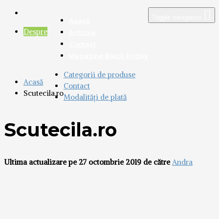
Toggle navigation
Acasă
Despre
Articole
Contact
Magazine Black Friday
Categorii de produse
Acasă
Contact
Scutecila.ro
Modalități de plată
Scutecila.ro
Ultima actualizare pe 27 octombrie 2019 de către
Andra