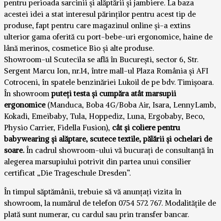
pentru perioada sarcinii și alăptării și jambiere.
La baza
acestei idei a stat interesul părinților pentru acest tip de
produse, fapt pentru care magazinul online și-a extins
ulterior gama oferită cu port-bebe-uri ergonomice, haine de
lână merinos, cosmetice Bio și alte produse.
Showroom-ul Scutecila se află în București, sector 6, Str.
Sergent Marcu Ion, nr.14, între mall-ul Plaza România și AFI
Cotroceni, în spatele benzinăriei Lukoil de pe bdv. Timișoara.
În showroom
puteți testa și cumpăra atât marsupii
ergonomice
(Manduca, Boba 4G/Boba Air, Isara, LennyLamb,
Kokadi, Emeibaby, Tula, Hoppediz, Luna, Ergobaby, Beco,
Physio Carrier, Fidella Fusion),
cât și coliere pentru
babywearing și alăptare, scutece textile, pălării și ochelari de
soare.
În cadrul showroom-ului vă bucurați de consultanță în
alegerea marsupiului potrivit din partea unui consilier
certificat „Die Trageschule Dresden”.
În timpul săptămânii, trebuie să vă anunțați vizita în
showroom, la numărul de telefon 0754 572 767. Modalitățile de
plată sunt numerar, cu cardul sau prin transfer bancar.