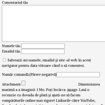
Comentariul tău
Numele tău
Emailul tău
Salvează-mi numele, emailul și site-ul web în acest
navigator pentru data viitoare când o să comentez.
Număr comandă.(Părere negativă)
Attachment
Dimensiunea
maximă a a imaginii: 1 Mo.
Poți încărca:
image
.
Lasă o
recenzie cu dovada de plată și ajută-ne să facem
cumpărăturile online mai sigure! Linkurile către YouTube,