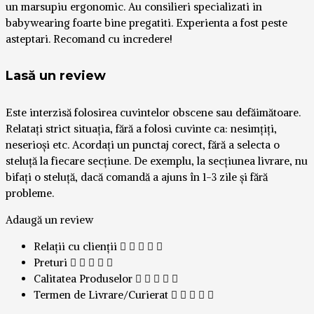
un marsupiu ergonomic. Au consilieri specializati in
babywearing foarte bine pregatiti. Experienta a fost peste
asteptari. Recomand cu incredere!
Lasă un review
Este interzisă folosirea cuvintelor obscene sau defăimătoare.
Relatați strict situația, fără a folosi cuvinte ca: nesimțiți,
neserioși etc. Acordați un punctaj corect, fără a selecta o
steluță la fiecare secțiune. De exemplu, la secțiunea livrare, nu
bifați o steluță, dacă comandă a ajuns în 1-3 zile și fără
probleme.
Adaugă un review
Relații cu clienții
Preturi
Calitatea Produselor
Termen de Livrare/Curierat