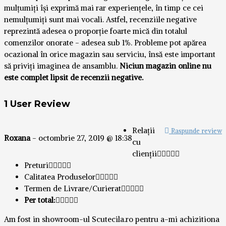
mulțumiți își exprimă mai rar experiențele, în timp ce cei
nemulțumiți sunt mai vocali. Astfel, recenziile negative
reprezintă adesea o proporție foarte mică din totalul
comenzilor onorate - adesea sub 1%. Probleme pot apărea
ocazional în orice magazin sau serviciu, însă este important
să priviți imaginea de ansamblu.
Niciun magazin online nu
este complet lipsit de recenzii negative.
1 User Review
Relații
Raspunde review
Roxana
-
octombrie 27, 2019 @ 18:38
cu
clienții
Preturi
Calitatea Produselor
Termen de Livrare/Curierat
Per total:
Am fost in showroom-ul Scutecila.ro pentru a-mi achizitiona