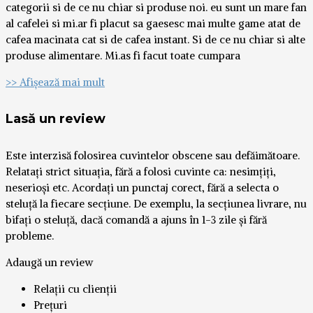
categorii si de ce nu chiar si produse noi. eu sunt un mare fan
al cafelei si mi.ar fi placut sa gaesesc mai multe game atat de
cafea macinata cat si de cafea instant. Si de ce nu chiar si alte
produse alimentare. Mi.as fi facut toate cumpara
>> Afișează mai mult
Lasă un review
Este interzisă folosirea cuvintelor obscene sau defăimătoare.
Relatați strict situația, fără a folosi cuvinte ca: nesimțiți,
neserioși etc. Acordați un punctaj corect, fără a selecta o
steluță la fiecare secțiune. De exemplu, la secțiunea livrare, nu
bifați o steluță, dacă comandă a ajuns în 1-3 zile și fără
probleme.
Adaugă un review
Relații cu clienții
Prețuri