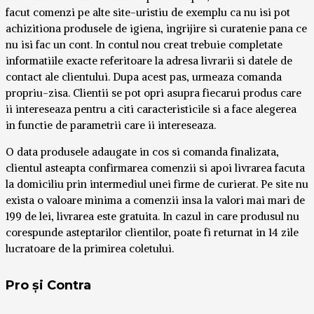
facut comenzi pe alte site-uristiu de exemplu ca nu isi pot
achizitiona produsele de igiena, ingrijire si curatenie pana ce
nu isi fac un cont. In contul nou creat trebuie completate
informatiile exacte referitoare la adresa livrarii si datele de
contact ale clientului. Dupa acest pas, urmeaza comanda
propriu-zisa. Clientii se pot opri asupra fiecarui produs care
ii intereseaza pentru a citi caracteristicile si a face alegerea
in functie de parametrii care ii intereseaza.
O data produsele adaugate in cos si comanda finalizata,
clientul asteapta confirmarea comenzii si apoi livrarea facuta
la domiciliu prin intermediul unei firme de curierat. Pe site nu
exista o valoare minima a comenzii insa la valori mai mari de
199 de lei, livrarea este gratuita. In cazul in care produsul nu
corespunde asteptarilor clientilor, poate fi returnat in 14 zile
lucratoare de la primirea coletului.
Pro și Contra