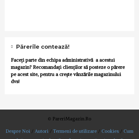
Părerile contează!
Faceți parte din echipa administrativă a acestui
magazin? Recomandați clienților să posteze o părere
pe acest site, pentru a crește vânzările magazinului
dvs!
© PareriMagazin.Ro
Despre Noi
/
Autori
/
Termeni de utilizare
/
Cookies
/
Cum