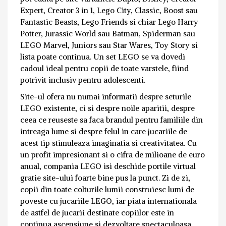
Expert, Creator 3 in 1, Lego City, Classic, Boost sau
Fantastic Beasts, Lego Friends si chiar Lego Harry
Potter, Jurassic World sau Batman, Spiderman sau
LEGO Marvel, Juniors sau Star Wares, Toy Story si
lista poate continua. Un set LEGO se va dovedi
cadoul ideal pentru copii de toate varstele, fiind
potrivit inclusiv pentru adolescenti.
Site-ul ofera nu numai informatii despre seturile
LEGO existente, ci si despre noile aparitii, despre
ceea ce reuseste sa faca brandul pentru familiile din
intreaga lume si despre felul in care jucariile de
acest tip stimuleaza imaginatia si creativitatea. Cu
un profit impresionant si o cifra de milioane de euro
anual, compania LEGO isi deschide portile virtual
gratie site-ului foarte bine pus la punct. Zi de zi,
copii din toate colturile lumii construiesc lumi de
poveste cu jucariile LEGO, iar piata internationala
de astfel de jucarii destinate copiilor este in
continua ascensiune si dezvoltare spectaculoasa,