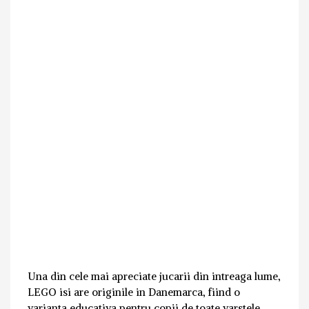
Una din cele mai apreciate jucarii din intreaga lume,
LEGO isi are originile in Danemarca, fiind o
varianta educativa pentru copii de toate varstele.