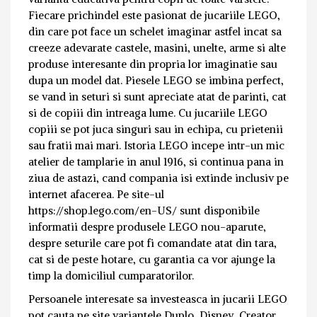
Fiecare prichindel este pasionat de jucariile LEGO,
din care pot face un schelet imaginar astfel incat sa
creeze adevarate castele, masini, unelte, arme si alte
produse interesante din propria lor imaginatie sau
dupa un model dat. Piesele LEGO se imbina perfect,
se vand in seturi si sunt apreciate atat de parinti, cat
si de copiii din intreaga lume. Cu jucariile LEGO
copiii se pot juca singuri sau in echipa, cu prietenii
sau fratii mai mari.
Istoria LEGO incepe intr-un mic
atelier de tamplarie in anul 1916, si continua pana in
ziua de astazi, cand compania isi extinde inclusiv pe
internet afacerea. Pe site-ul
https://shop.lego.com/en-US/ sunt disponibile
informatii despre produsele LEGO nou-aparute,
despre seturile care pot fi comandate atat din tara,
cat si de peste hotare, cu garantia ca vor ajunge la
timp la domiciliul cumparatorilor.
Persoanele interesate sa investeasca in jucarii LEGO
pot cauta pe site variantele Duplo, Disney, Creator