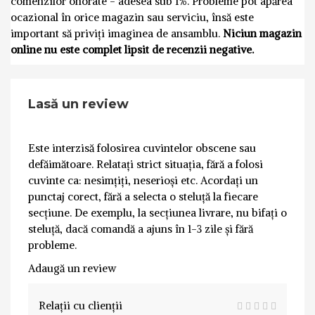
comenzilor onorate - adesea sub 1%. Probleme pot apărea
ocazional în orice magazin sau serviciu, însă este
important să priviți imaginea de ansamblu.
Niciun magazin
online nu este complet lipsit de recenzii negative.
Lasă un review
Este interzisă folosirea cuvintelor obscene sau
defăimătoare. Relatați strict situația, fără a folosi
cuvinte ca: nesimțiți, neserioși etc. Acordați un
punctaj corect, fără a selecta o steluță la fiecare
secțiune. De exemplu, la secțiunea livrare, nu bifați o
steluță, dacă comandă a ajuns în 1-3 zile și fără
probleme.
Adaugă un review
Relații cu clienții