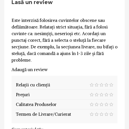
Lasă un review
Este interzisă folosirea cuvintelor obscene sau
defăimătoare. Relatați strict situația, fără a folosi
cuvinte ca: nesimțiți, neserioși etc. Acordați un
punctaj corect, fără a selecta o steluță la fiecare
secțiune. De exemplu, la secțiunea livrare, nu bifați o
steluță, dacă comandă a ajuns în 1-3 zile și fără
probleme.
Adaugă un review
Relații cu clienții
Prețuri
Calitatea Produselor
Termen de Livrare/Curierat