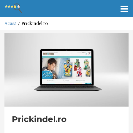
Toggl
navig
Acasă
Prickindel.ro
Prickindel.ro