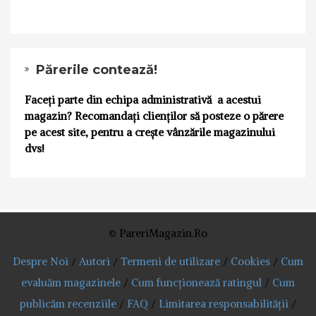
Părerile contează!
Faceți parte din echipa administrativă a acestui
magazin? Recomandați clienților să posteze o părere
pe acest site, pentru a crește vânzările magazinului
dvs!
© PareriMagazin.Ro
Despre Noi
/
Autori
/
Termeni de utilizare
/
Cookies
/
Cum
evaluăm magazinele
/
Cum funcționează ratingul
/
Cum
publicăm recenziile
/
FAQ
/
Limitarea responsabilității
/