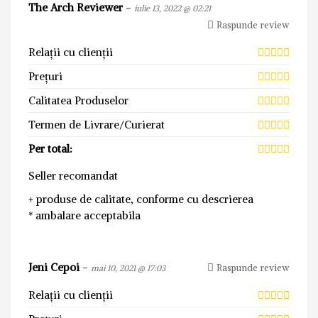
The Arch Reviewer
-
iulie 13, 2022 @ 02:21
Raspunde review
Relații cu clienții
Prețuri
Calitatea Produselor
Termen de Livrare/Curierat
Per total:
Seller recomandat
+ produse de calitate, conforme cu descrierea
* ambalare acceptabila
Jeni Cepoi
-
Raspunde review
mai 10, 2021 @ 17:03
Relații cu clienții