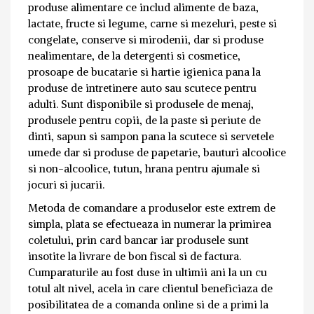
produse alimentare ce includ alimente de baza,
lactate, fructe si legume, carne si mezeluri, peste si
congelate, conserve si mirodenii, dar si produse
nealimentare, de la detergenti si cosmetice,
prosoape de bucatarie si hartie igienica pana la
produse de intretinere auto sau scutece pentru
adulti. Sunt disponibile si produsele de menaj,
produsele pentru copii, de la paste si periute de
dinti, sapun si sampon pana la scutece si servetele
umede dar si produse de papetarie, bauturi alcoolice
si non-alcoolice, tutun, hrana pentru ajumale si
jocuri si jucarii.
Metoda de comandare a produselor este extrem de
simpla, plata se efectueaza in numerar la primirea
coletului, prin card bancar iar produsele sunt
insotite la livrare de bon fiscal si de factura.
Cumparaturile au fost duse in ultimii ani la un cu
totul alt nivel, acela in care clientul beneficiaza de
posibilitatea de a comanda online si de a primi la