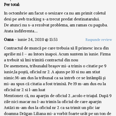
Per total:
In octombrie am facut o sesizare ca nu am primit coletul
desi pe awb tracking s-a trecut predat destinatarului.
De atunci nu s-a rezolvat problema, am ramas cu paguba.
Atata indiferenta….
Oana
-
iunie 24, 2020 @ 13:53
Raspunde review
Contractul de muncă pe care trebuia să îl primesc inca din
aprilie mi l – au întors inapoi. Acum suntem in iunie. Firma
a trebuit să îmi trimită contractul din nou
De asemenea, tribunalul brașov mi-a trimis o citatie pe 9
iunie,la poștă, oficiul nr 2 .A ajuns pe 10 si nu am stiut
nimic.M-am dus la tribunal ca sa intreb ce se întâmplă și
mi-au spus că citatia a fost trimisă. Pe 19 m-am dus eu la
oficiul nr 2 si l-am luat
Mentionez că, nu aparțin de oficiul 2 ,acolo e triajul. După 9
zile nici macar nu l-au trimis la oficiul de care aparțin
Astăzi m-am dus la oficiul nr 2 ca sa trimit un plic iar
doamna Drăgan Liliana mi-a vorbit foarte urât pe un ton de