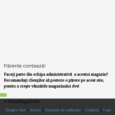
Părerile contează!
Faceți parte din echipa administrativă a acestui magazin?
Recomandați clienților să posteze o părere pe acest site,
pentru a crește vânzările magazinului dvs!
© PareriMagazin.Ro
Despre Noi
/
Autori
/
Termeni de utilizare
/
Cookies
/
Cum