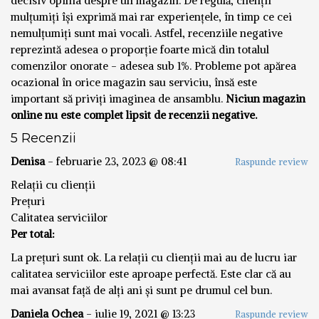
decisiv opinia despre un magazin. De regulă, clienții
mulțumiți își exprimă mai rar experiențele, în timp ce cei
nemulțumiți sunt mai vocali. Astfel, recenziile negative
reprezintă adesea o proporție foarte mică din totalul
comenzilor onorate - adesea sub 1%. Probleme pot apărea
ocazional în orice magazin sau serviciu, însă este
important să priviți imaginea de ansamblu.
Niciun magazin
online nu este complet lipsit de recenzii negative.
5 Recenzii
Denisa
-
februarie 23, 2023 @ 08:41
Raspunde review
Relații cu clienții
Prețuri
Calitatea serviciilor
Per total:
La prețuri sunt ok. La relații cu clienții mai au de lucru iar
calitatea serviciilor este aproape perfectă. Este clar că au
mai avansat față de alți ani și sunt pe drumul cel bun.
Daniela Ochea
-
iulie 19, 2021 @ 13:23
Raspunde review