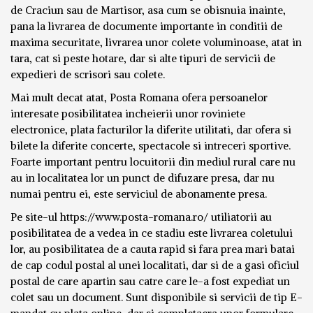
de Craciun sau de Martisor, asa cum se obisnuia inainte,
pana la livrarea de documente importante in conditii de
maxima securitate, livrarea unor colete voluminoase, atat in
tara, cat si peste hotare, dar si alte tipuri de servicii de
expedieri de scrisori sau colete.
Mai mult decat atat, Posta Romana ofera persoanelor
interesate posibilitatea incheierii unor roviniete
electronice, plata facturilor la diferite utilitati, dar ofera si
bilete la diferite concerte, spectacole si intreceri sportive.
Foarte important pentru locuitorii din mediul rural care nu
au in localitatea lor un punct de difuzare presa, dar nu
numai pentru ei, este serviciul de abonamente presa.
Pe site-ul https://www.posta-romana.ro/ utiliatorii au
posibilitatea de a vedea in ce stadiu este livrarea coletului
lor, au posibilitatea de a cauta rapid si fara prea mari batai
de cap codul postal al unei localitati, dar si de a gasi oficiul
postal de care apartin sau catre care le-a fost expediat un
colet sau un document. Sunt disponibile si servicii de tip E-