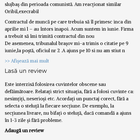
slujbaș din perioada comunistă. Am reacționat similar
Oribil,execrabil
Contractul de muncă pe care trebuia să îl primesc inca din
aprilie mi l – au întors inapoi. Acum suntem in iunie. Firma
a trebuit să îmi trimită contractul din nou
De asemenea, tribunalul brașov mi-a trimis o citatie pe 9
iunie,la poștă, oficiul nr 2 .A ajuns pe 10 si nu am stiut n
>> Afișează mai mult
Lasă un review
Este interzisă folosirea cuvintelor obscene sau
defăimătoare. Relatați strict situația, fără a folosi cuvinte ca:
nesimțiți, neserioși etc. Acordați un punctaj corect, fără a
selecta o steluță la fiecare secțiune. De exemplu, la
secțiunea livrare, nu bifați o steluță, dacă comandă a ajuns
în 1-3 zile și fără probleme.
Adaugă un review