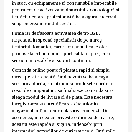
in stoc, cu echipamente si consumabile impecabile
pentru cei ce activeaza in domeniul stomatologiei si
tehnicii dentare, profesionistii isi asigura succesul
si aprecierea in randul acestora.
Firma isi desfasoara activitatea de tip B2B,
targetand in special specialistii de pe intreg
teritoriul Romaniei, carora nu numai ca le ofera
produse la cel mai bun raport calitate-pret, ci si
servicii impecabile si suport continuu.
Comanda online poate fi plasata rapid si simplu
direct pe site, clientii fiind nevoiti sa isi aleaga
sectiunea dorita, sa introduca produsele dorite in
cosul de cumparaturi, sa finalizeze comanda si sa
aleaga modul de livrare si de plata. Este necesara
inregistrarea si autentificarea clientilor in
magazinul online pentru plasarea comenzii. De
asemenea, in ceea ce priveste optiunea de livrare,
aceasta este rapida si sigura, indeosebi prin
intermediul serviciilor de curierat rapid. Optiunile