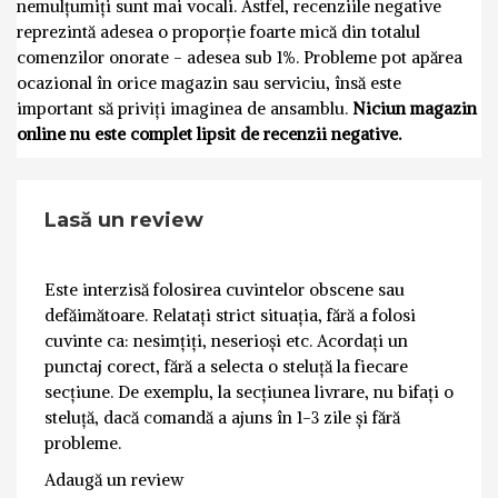
nemulțumiți sunt mai vocali. Astfel, recenziile negative
reprezintă adesea o proporție foarte mică din totalul
comenzilor onorate - adesea sub 1%. Probleme pot apărea
ocazional în orice magazin sau serviciu, însă este
important să priviți imaginea de ansamblu.
Niciun magazin
online nu este complet lipsit de recenzii negative.
Lasă un review
Este interzisă folosirea cuvintelor obscene sau
defăimătoare. Relatați strict situația, fără a folosi
cuvinte ca: nesimțiți, neserioși etc. Acordați un
punctaj corect, fără a selecta o steluță la fiecare
secțiune. De exemplu, la secțiunea livrare, nu bifați o
steluță, dacă comandă a ajuns în 1-3 zile și fără
probleme.
Adaugă un review