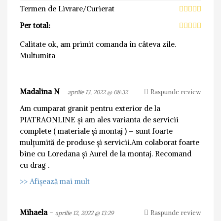
Termen de Livrare/Curierat
Per total:
Calitate ok, am primit comanda în câteva zile.
Multumita
Madalina N
-
Raspunde review
aprilie 13, 2022 @ 08:32
Am cumparat granit pentru exterior de la
PIATRAONLINE și am ales varianta de servicii
complete ( materiale și montaj ) – sunt foarte
mulțumită de produse și servicii.Am colaborat foarte
bine cu Loredana și Aurel de la montaj. Recomand
cu drag .
>> Afișează mai mult
Mihaela
-
Raspunde review
aprilie 12, 2022 @ 13:29