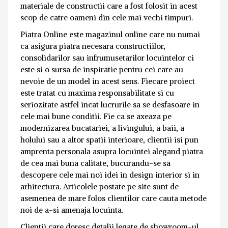
materiale de constructii care a fost folosit in acest
scop de catre oameni din cele mai vechi timpuri.
Piatra Online este magazinul online care nu numai
ca asigura piatra necesara constructiilor,
consolidarilor sau infrumusetarilor locuintelor ci
este si o sursa de inspiratie pentru cei care au
nevoie de un model in acest sens. Fiecare proiect
este tratat cu maxima responsabilitate si cu
seriozitate astfel incat lucrurile sa se desfasoare in
cele mai bune conditii. Fie ca se axeaza pe
modernizarea bucatariei, a livingului, a baii, a
holului sau a altor spatii interioare, clientii isi pun
amprenta personala asupra locuintei alegand piatra
de cea mai buna calitate, bucurandu-se sa
descopere cele mai noi idei in design interior si in
arhitectura. Articolele postate pe site sunt de
asemenea de mare folos clientilor care cauta metode
noi de a-si amenaja locuinta.
Clientii care doresc detalii legate de showroom-ul