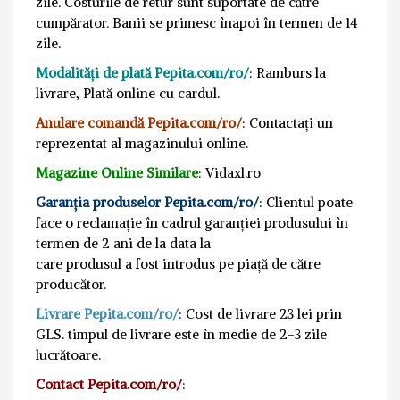
zile. Costurile de retur sunt suportate de către
cumpărator. Banii se primesc înapoi în termen de 14
zile.
Modalități de plată Pepita.com/ro/
: Ramburs la
livrare, Plată online cu cardul.
Anulare comandă Pepita.com/ro/
: Contactați un
reprezentat al magazinului online.
Magazine Online Similare
: Vidaxl.ro
Garanția produselor Pepita.com/ro/
: Clientul poate
face o reclamație în cadrul garanției produsului în
termen de 2 ani de la data la
care produsul a fost introdus pe piață de către
producător.
Livrare Pepita.com/ro/
: Cost de livrare 23 lei prin
GLS. timpul de livrare este în medie de 2-3 zile
lucrătoare.
Contact Pepita.com/ro/
: