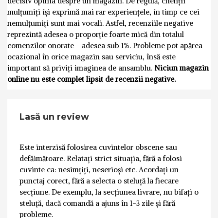
decisiv opinia despre un magazin. De regulă, clienții
mulțumiți își exprimă mai rar experiențele, în timp ce cei
nemulțumiți sunt mai vocali. Astfel, recenziile negative
reprezintă adesea o proporție foarte mică din totalul
comenzilor onorate - adesea sub 1%. Probleme pot apărea
ocazional în orice magazin sau serviciu, însă este
important să priviți imaginea de ansamblu.
Niciun magazin
online nu este complet lipsit de recenzii negative.
Lasă un review
Este interzisă folosirea cuvintelor obscene sau
defăimătoare. Relatați strict situația, fără a folosi
cuvinte ca: nesimțiți, neserioși etc. Acordați un
punctaj corect, fără a selecta o steluță la fiecare
secțiune. De exemplu, la secțiunea livrare, nu bifați o
steluță, dacă comandă a ajuns în 1-3 zile și fără
probleme.