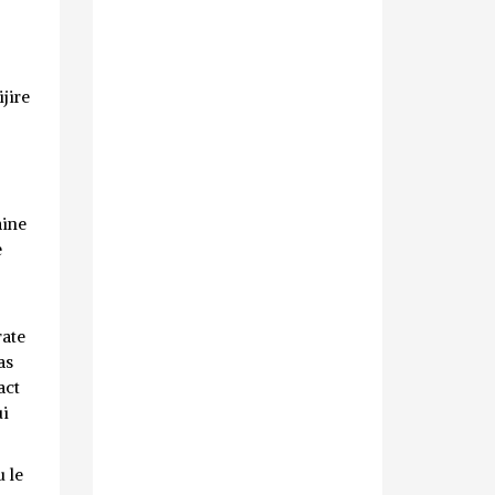
jire
aine
e
rate
as
act
ui
u le