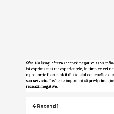
Sfat
: Nu lăsați câteva recenzii negative să vă inf
își exprimă mai rar experiențele, în timp ce cei n
o proporție foarte mică din totalul comenzilor o
sau serviciu, însă este important să priviți imagi
recenzii negative.
4 Recenzii