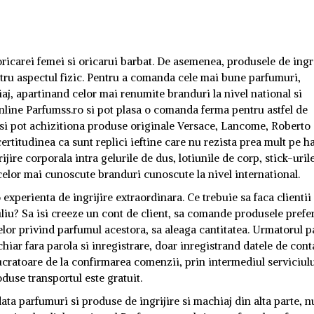
oricarei femei si oricarui barbat. De asemenea, produsele de ingri
ntru aspectul fizic. Pentru a comanda cele mai bune parfumuri,
iaj, apartinand celor mai renumite branduri la nivel national si
 online Parfumss.ro si pot plasa o comanda ferma pentru astfel de
 isi pot achizitiona produse originale Versace, Lancome, Roberto
certitudinea ca sunt replici ieftine care nu rezista prea mult pe h
ijire corporala intra gelurile de dus, lotiunile de corp, stick-uril
celor mai cunoscute branduri cunoscute la nivel international.
experienta de ingrijire extraordinara. Ce trebuie sa faca clientii
iu? Sa isi creeze un cont de client, sa comande produsele prefe
telor privind parfumul acestora, sa aleaga cantitatea. Urmatorul p
hiar fara parola si inregistrare, doar inregistrand datele de cont
 lucratoare de la confirmarea comenzii, prin intermediul serviciul
duse transportul este gratuit.
ata parfumuri si produse de ingrijire si machiaj din alta parte, n