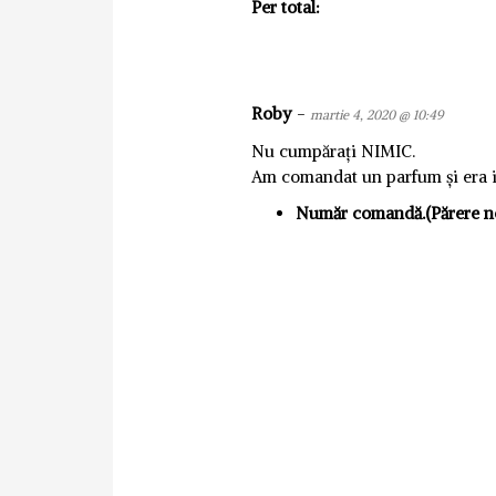
Per total:
Roby
-
martie 4, 2020 @ 10:49
Nu cumpărați NIMIC.
Am comandat un parfum și era in
Număr comandă.(Părere ne