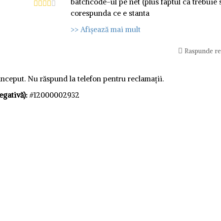
batchcode-ul pe net (plus faptul ca trebuie 
corespunda ce e stanta
>> Afișează mai mult
Raspunde r
ceput. Nu răspund la telefon pentru reclamații.
gativă):
#12000002932