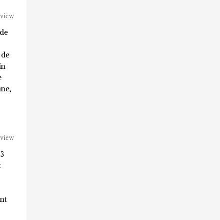
eview
 de
 de
în
e
ine,
eview
 3
t
nt