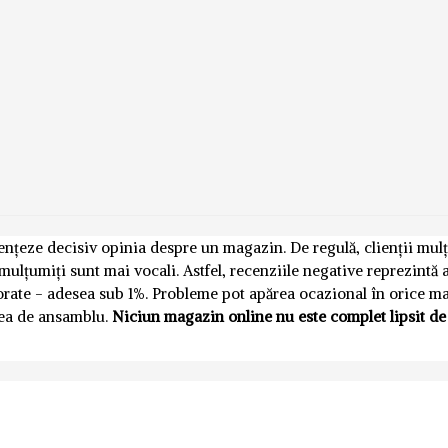
luențeze decisiv opinia despre un magazin. De regulă, clienții mul
emulțumiți sunt mai vocali. Astfel, recenziile negative reprezintă
norate - adesea sub 1%. Probleme pot apărea ocazional în orice m
nea de ansamblu.
Niciun magazin online nu este complet lipsit de