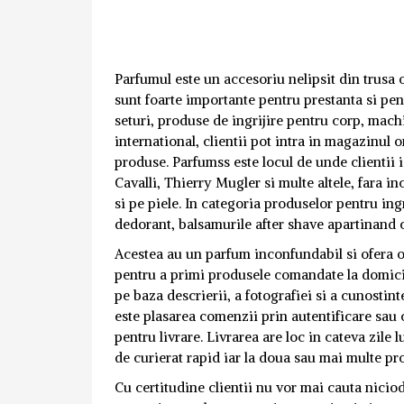
Parfumul este un accesoriu nelipsit din trusa 
sunt foarte importante pentru prestanta si pe
seturi, produse de ingrijire pentru corp, mach
international, clientii pot intra in magazinul
produse.
Parfumss este locul de unde clientii
Cavalli, Thierry Mugler si multe altele, fara in
si pe piele. In categoria produselor pentru ingr
dedorant, balsamurile after shave apartinand 
Acestea au un parfum inconfundabil si ofera o 
pentru a primi produsele comandate la domicil
pe baza descrierii, a fotografiei si a cunostin
este plasarea comenzii prin autentificare sau c
pentru livrare. Livrarea are loc in cateva zile
de curierat rapid iar la doua sau mai multe pro
Cu certitudine clientii nu vor mai cauta niciod