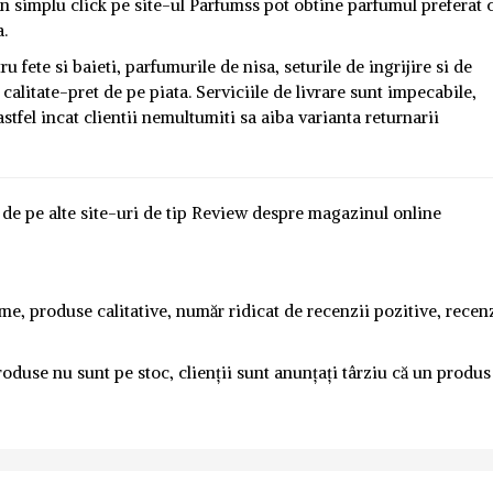
un simplu click pe site-ul Parfumss pot obtine parfumul preferat 
a.
 fete si baieti, parfumurile de nisa, seturile de ingrijire si de
calitate-pret de pe piata. Serviciile de livrare sunt impecabile,
stfel incat clientii nemultumiti sa aiba varianta returnarii
e de pe alte site-uri de tip Review despre magazinul online
ime, produse calitative, număr ridicat de recenzii pozitive, recen
oduse nu sunt pe stoc, clienții sunt anunțați târziu că un produs