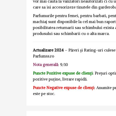
vor mai cauta la vanzatori neautorizati ci cu 
care sa isi accesorizeze tinutele din garderob
Parfumurile pentru femei, pentru barbati, pentru
machiaj sunt disponibile la cel mai bun raport 
posibilitatea returnarii sau schimbului exista a
produsului sau schimbarii cu o alta marca.
Actualizare 2024
– Păreri și Rating-uri cules
Parfumss.ro
Nota generală
: 9/10
Puncte Pozitive expuse de clienți
: Prețuri opt
pozitive puține, livrare rapidă.
Puncte Negative expuse de clienți
: Anumite pr
este pe stoc.