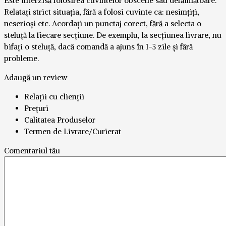
Este interzisă folosirea cuvintelor obscene sau defăimătoare.
Relatați strict situația, fără a folosi cuvinte ca: nesimțiți,
neserioși etc. Acordați un punctaj corect, fără a selecta o
steluță la fiecare secțiune. De exemplu, la secțiunea livrare, nu
bifați o steluță, dacă comandă a ajuns în 1-3 zile și fără
probleme.
Adaugă un review
Relații cu clienții
Prețuri
Calitatea Produselor
Termen de Livrare/Curierat
Comentariul tău