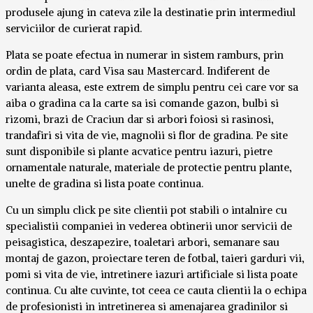
produsele ajung in cateva zile la destinatie prin intermediul
serviciilor de curierat rapid.
Plata se poate efectua in numerar in sistem ramburs, prin
ordin de plata, card Visa sau Mastercard. Indiferent de
varianta aleasa, este extrem de simplu pentru cei care vor sa
aiba o gradina ca la carte sa isi comande gazon, bulbi si
rizomi, brazi de Craciun dar si arbori foiosi si rasinosi,
trandafiri si vita de vie, magnolii si flor de gradina. Pe site
sunt disponibile si plante acvatice pentru iazuri, pietre
ornamentale naturale, materiale de protectie pentru plante,
unelte de gradina si lista poate continua.
Cu un simplu click pe site clientii pot stabili o intalnire cu
specialistii companiei in vederea obtinerii unor servicii de
peisagistica, deszapezire, toaletari arbori, semanare sau
montaj de gazon, proiectare teren de fotbal, taieri garduri vii,
pomi si vita de vie, intretinere iazuri artificiale si lista poate
continua. Cu alte cuvinte, tot ceea ce cauta clientii la o echipa
de profesionisti in intretinerea si amenajarea gradinilor si