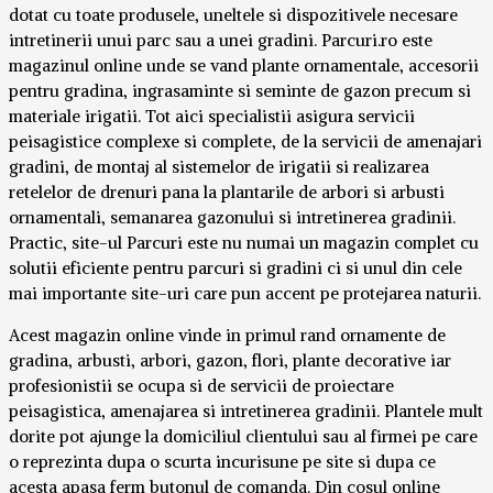
dotat cu toate produsele, uneltele si dispozitivele necesare
intretinerii unui parc sau a unei gradini. Parcuri.ro este
magazinul online unde se vand plante ornamentale, accesorii
pentru gradina, ingrasaminte si seminte de gazon precum si
materiale irigatii. Tot aici specialistii asigura servicii
peisagistice complexe si complete, de la servicii de amenajari
gradini, de montaj al sistemelor de irigatii si realizarea
retelelor de drenuri pana la plantarile de arbori si arbusti
ornamentali, semanarea gazonului si intretinerea gradinii.
Practic, site-ul Parcuri este nu numai un magazin complet cu
solutii eficiente pentru parcuri si gradini ci si unul din cele
mai importante site-uri care pun accent pe protejarea naturii.
Acest magazin online vinde in primul rand ornamente de
gradina, arbusti, arbori, gazon, flori, plante decorative iar
profesionistii se ocupa si de servicii de proiectare
peisagistica, amenajarea si intretinerea gradinii. Plantele mult
dorite pot ajunge la domiciliul clientului sau al firmei pe care
o reprezinta dupa o scurta incurisune pe site si dupa ce
acesta apasa ferm butonul de comanda. Din cosul online