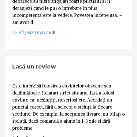
deoarece au niste angajati foarte plictisiti si ii
deranjezi cand le pui o intrebare in plus
incompetenta este la vedere. Povestea incepe asa: –
am avut d
>> Afișează mai mult
Lasă un review
Este interzisă folosirea cuvintelor obscene sau
defăimătoare. Relatați strict situația, fără a folosi
cuvinte ca: nesimțiți, neserioși etc. Acordați un
punctaj corect, fără a selecta o steluță la fiecare
secțiune. De exemplu, la secțiunea livrare, nu bifați o
steluță, dacă comandă a ajuns în 1-3 zile și fără
probleme.