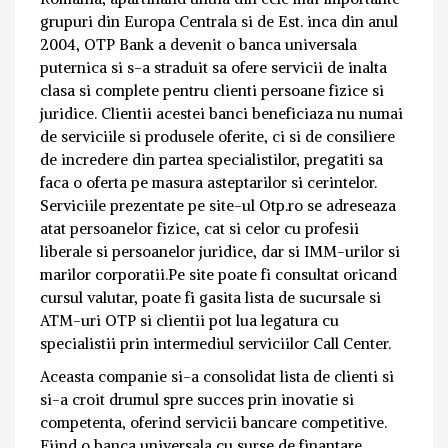
grupuri din Europa Centrala si de Est. inca din anul
2004, OTP Bank a devenit o banca universala
puternica si s-a straduit sa ofere servicii de inalta
clasa si complete pentru clienti persoane fizice si
juridice. Clientii acestei banci beneficiaza nu numai
de serviciile si produsele oferite, ci si de consiliere
de incredere din partea specialistilor, pregatiti sa
faca o oferta pe masura asteptarilor si cerintelor.
Serviciile prezentate pe site-ul Otp.ro se adreseaza
atat persoanelor fizice, cat si celor cu profesii
liberale si persoanelor juridice, dar si IMM-urilor si
marilor corporatii.Pe site poate fi consultat oricand
cursul valutar, poate fi gasita lista de sucursale si
ATM-uri OTP si clientii pot lua legatura cu
specialistii prin intermediul serviciilor Call Center.
Aceasta companie si-a consolidat lista de clienti si
si-a croit drumul spre succes prin inovatie si
competenta, oferind servicii bancare competitive.
Fiind o banca universala cu surse de finantare