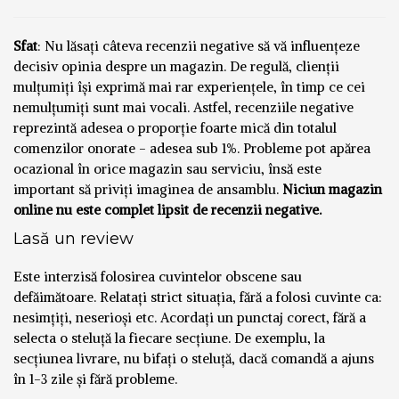
Sfat
: Nu lăsați câteva recenzii negative să vă influențeze
decisiv opinia despre un magazin. De regulă, clienții
mulțumiți își exprimă mai rar experiențele, în timp ce cei
nemulțumiți sunt mai vocali. Astfel, recenziile negative
reprezintă adesea o proporție foarte mică din totalul
comenzilor onorate - adesea sub 1%. Probleme pot apărea
ocazional în orice magazin sau serviciu, însă este
important să priviți imaginea de ansamblu.
Niciun magazin
online nu este complet lipsit de recenzii negative.
Lasă un review
Este interzisă folosirea cuvintelor obscene sau
defăimătoare. Relatați strict situația, fără a folosi cuvinte ca:
nesimțiți, neserioși etc. Acordați un punctaj corect, fără a
selecta o steluță la fiecare secțiune. De exemplu, la
secțiunea livrare, nu bifați o steluță, dacă comandă a ajuns
în 1-3 zile și fără probleme.