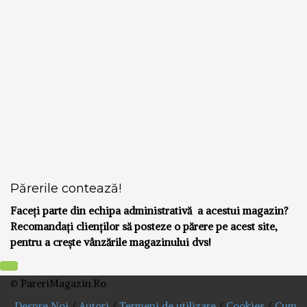
Părerile contează!
Faceți parte din echipa administrativă a acestui magazin?
Recomandați clienților să posteze o părere pe acest site,
pentru a crește vânzările magazinului dvs!
© PareriMagazin.Ro
Despre Noi
/
Autori
/
Termeni de utilizare
/
Cookies
/
Cum