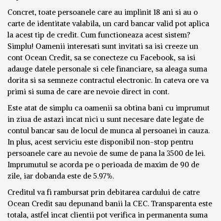
Concret, toate persoanele care au implinit 18 ani si au o
carte de identitate valabila, un card bancar valid pot aplica
la acest tip de credit. Cum functioneaza acest sistem?
Simplu! Oamenii interesati sunt invitati sa isi creeze un
cont Ocean Credit, sa se conecteze cu Facebook, sa isi
adauge datele personale si cele financiare, sa aleaga suma
dorita si sa semneze contractul electronic. In cateva ore va
primi si suma de care are nevoie direct in cont.
Este atat de simplu ca oamenii sa obtina bani cu imprumut
in ziua de astazi incat nici u sunt necesare date legate de
contul bancar sau de locul de munca al persoanei in cauza.
In plus, acest serviciu este disponibil non-stop pentru
persoanele care au nevoie de sume de pana la 3500 de lei.
Imprumutul se acorda pe o perioada de maxim de 90 de
zile, iar dobanda este de 5.97%.
Creditul va fi rambursat prin debitarea cardului de catre
Ocean Credit sau depunand banii la CEC. Transparenta este
totala, astfel incat clientii pot verifica in permanenta suma