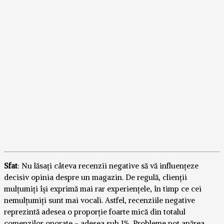
Sfat
: Nu lăsați câteva recenzii negative să vă influențeze
decisiv opinia despre un magazin. De regulă, clienții
mulțumiți își exprimă mai rar experiențele, în timp ce cei
nemulțumiți sunt mai vocali. Astfel, recenziile negative
reprezintă adesea o proporție foarte mică din totalul
comenzilor onorate - adesea sub 1%. Probleme pot apărea