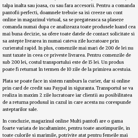
talpa inalta sau joasa, cu sau fara accesorii. Pentru a comanda
pantofii perfecti, doamnele trebuie sa isi creeze un cont
online in magazinul virtual, sa se pregateasca sa plaseze
comanda numai dupa ce analizeaza toate produsele luand cea
mai buna decizie, sa ofere toate datele de contact solicitate si
sa astepte livrarea in numai cateva zile lucratoare prin
curieratul rapid. In plus, comenzile mai mari de 200 de lei nu
sunt taxate in ceea ce priveste livrarea. Pentru comenzile de
sub 200 lei, costul transportului este de 15 lei. Un produs
poate fi returnat în termen de 10 zile de la primirea acestuia.
Plata se poate face in sistem ramburs la curier, dar si online
prin card de credit sau Paypal in siguranta. Transportul se va
realiza in maxim 2 zile lucratoare iar clientii au posibilitatea
de a returna produsul in cazul in care acesta nu corespunde
asteptarilor sale.
In concluzie, magazinul online Multi pantofi are o gama
foarte variata de incaltaminte, pentru toate anotimpurile, in
toate culorile si marimile, potrivite atat pentru femeile mai