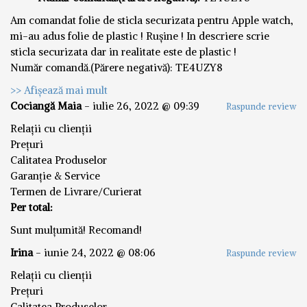
Am comandat folie de sticla securizata pentru Apple watch,
mi-au adus folie de plastic ! Rușine ! In descriere scrie
sticla securizata dar in realitate este de plastic !
Număr comandă.(Părere negativă): TE4UZY8
>> Afișează mai mult
Cociangă Maia
-
iulie 26, 2022 @ 09:39
Raspunde review
Relații cu clienții
Prețuri
Calitatea Produselor
Garanție & Service
Termen de Livrare/Curierat
Per total:
Sunt mulțumită! Recomand!
Irina
-
iunie 24, 2022 @ 08:06
Raspunde review
Relații cu clienții
Prețuri
Calitatea Produselor