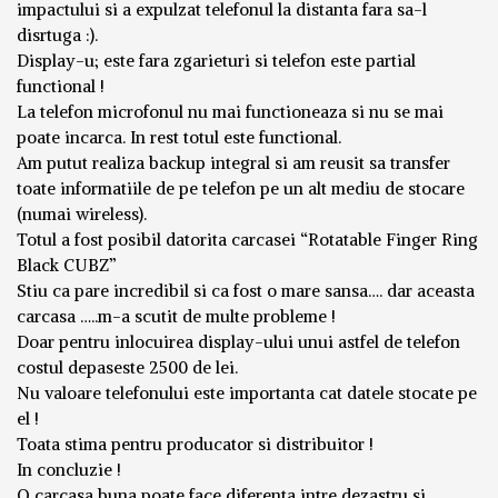
impactului si a expulzat telefonul la distanta fara sa-l
disrtuga :).
Display-u; este fara zgarieturi si telefon este partial
functional !
La telefon microfonul nu mai functioneaza si nu se mai
poate incarca. In rest totul este functional.
Am putut realiza backup integral si am reusit sa transfer
toate informatiile de pe telefon pe un alt mediu de stocare
(numai wireless).
Totul a fost posibil datorita carcasei “Rotatable Finger Ring
Black CUBZ”
Stiu ca pare incredibil si ca fost o mare sansa…. dar aceasta
carcasa …..m-a scutit de multe probleme !
Doar pentru inlocuirea display-ului unui astfel de telefon
costul depaseste 2500 de lei.
Nu valoare telefonului este importanta cat datele stocate pe
el !
Toata stima pentru producator si distribuitor !
In concluzie !
O carcasa buna poate face diferenta intre dezastru si