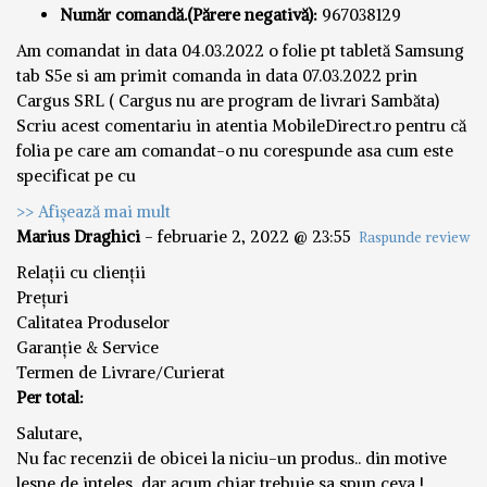
Număr comandă.(Părere negativă):
967038129
Am comandat in data 04.03.2022 o folie pt tabletă Samsung
tab S5e si am primit comanda in data 07.03.2022 prin
Cargus SRL ( Cargus nu are program de livrari Sambăta)
Scriu acest comentariu in atentia MobileDirect.ro pentru că
folia pe care am comandat-o nu corespunde asa cum este
specificat pe cu
>> Afișează mai mult
Marius Draghici
-
februarie 2, 2022 @ 23:55
Raspunde review
Relații cu clienții
Prețuri
Calitatea Produselor
Garanție & Service
Termen de Livrare/Curierat
Per total:
Salutare,
Nu fac recenzii de obicei la niciu-un produs.. din motive
lesne de inteles, dar acum chiar trebuie sa spun ceva !