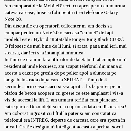
Am cumparat de la MobileDirect, cu aproape un an in urma,
cateva carcase, huse si folii pentru trei telefoane Galaxy
Note 20.
Din discutiile cu operatorii callcenter m-am decis sa
cumpar pentru un Note 20 o carcasa “cu inel” de fapt
modelul este : Hybrid “Rotatable Finger Ring Black CUBZ”.
O folosesc de mai bine de 11 luni, si arata, pana mai ieri, mai
stearsa, dar ieri s-a intamplat minunea :
In timp ce eram in fata lifturilor de la etajul 11 al complexului
rezidential unde locuiesc, am scapat telefonul din mana si
acesta a cazut pe gresia de pe palier apoi a alunecat pe
langa balustrada dupa care a ZBURAT …. timp de 4
secunde… prin casa scarii si s-a oprit … fix la parter pe un
plafon de beton acoperit cu gresie ce este amplasat i vis-a
vis de accesul la lift. L-am urmarit terifiat cum planeaza
catre parter. Deznadejdea m-a cuprins odata cu disperarea !
Am coborat ingrozit cu liftul la pater si am constatat ca
telefonul era INTREG, departe de carcasa care era sparta in
bucati. Gratie designului inteligent aceasta a preluat socul