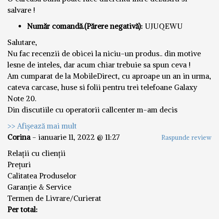
salvare !
Număr comandă.(Părere negativă):
UJUQEWU
Salutare,
Nu fac recenzii de obicei la niciu-un produs.. din motive
lesne de inteles, dar acum chiar trebuie sa spun ceva !
Am cumparat de la MobileDirect, cu aproape un an in urma,
cateva carcase, huse si folii pentru trei telefoane Galaxy
Note 20.
Din discutiile cu operatorii callcenter m-am decis
>> Afișează mai mult
Corina
-
ianuarie 11, 2022 @ 11:27
Raspunde review
Relații cu clienții
Prețuri
Calitatea Produselor
Garanție & Service
Termen de Livrare/Curierat
Per total: