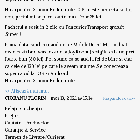
Husa pentru Xiaomi Redmi note 10 Pro este perfecta si din
nou, pretul mi se pare foarte bun. Doar 35 lei .
Pachetul a sosit in 2 zile cu Fancurier.Transport gratuit
.Super !
Prima data cand comand de pe MobileDirect.Mi-am luat
niste casti bud wireless de la JoyRoom (resigilate) la un pret
foarte bun (80 lei) .Pot spune ca se aud la fel de bine si clar
ca cele de 130 lei pe care le aveam inainte .Se conecteaza
super rapid la iOS si Android .
Husa pentru Xiaomi Redmi note
>> Afișează mai mult
CIOBANU FLORIN
-
mai 13, 2021 @ 15:14
Raspunde review
Relații cu clienții
Prețuri
Calitatea Produselor
Garanție & Service
Termen de Livrare/Curierat