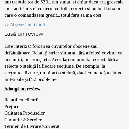
imi trebuia tot de S20… am sunat, si chiar daca era greseala
mea au trimis ei curierul cu folia corecta si au luat folia pe
care o comandasem gresit… totul fara sa ma cost
>> Afișează mai mult
Lasă un review
Este interzisă folosirea cuvintelor obscene sau
defăimătoare. Relatați strict situația, fără a folosi cuvinte ca:
nesimțiți, neserioși etc. Acordați un punctaj corect, fără a
selecta o steluță la fiecare secțiune. De exemplu, la
secțiunea livrare, nu bifați o steluță, dacă comandă a ajuns
în 1-3 zile și fără probleme.
Adaugă un review
Relații cu clienții
Prețuri
Calitatea Produselor
Garanție & Service
Termen de Livrare/Curierat