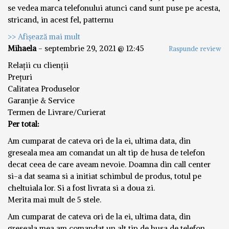
se vedea marca telefonului atunci cand sunt puse pe acesta,
stricand, in acest fel, patternu
>> Afișează mai mult
Mihaela
-
septembrie 29, 2021 @ 12:45
Raspunde review
Relații cu clienții
Prețuri
Calitatea Produselor
Garanție & Service
Termen de Livrare/Curierat
Per total:
Am cumparat de cateva ori de la ei, ultima data, din
greseala mea am comandat un alt tip de husa de telefon
decat ceea de care aveam nevoie. Doamna din call center
si-a dat seama si a initiat schimbul de produs, totul pe
cheltuiala lor. Si a fost livrata si a doua zi.
Merita mai mult de 5 stele.
Am cumparat de cateva ori de la ei, ultima data, din
greseala mea am comandat un alt tip de husa de telefon