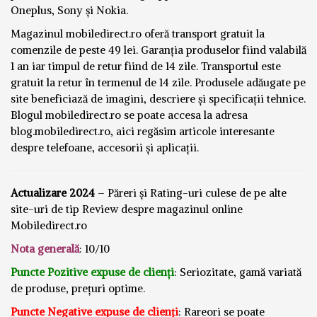
Oneplus, Sony și Nokia.
Magazinul mobiledirect.ro oferă transport gratuit la
comenzile de peste 49 lei. Garanția produselor fiind valabilă
1 an iar timpul de retur fiind de 14 zile. Transportul este
gratuit la retur în termenul de 14 zile. Produsele adăugate pe
site beneficiază de imagini, descriere și specificații tehnice.
Blogul mobiledirect.ro se poate accesa la adresa
blog.mobiledirect.ro, aici regăsim articole interesante
despre telefoane, accesorii și aplicații.
Actualizare 2024
– Păreri și Rating-uri culese de pe alte
site-uri de tip Review despre magazinul online
Mobiledirect.ro
Nota generală
: 10/10
Puncte Pozitive expuse de clienți
: Seriozitate, gamă variată
de produse, prețuri optime.
Puncte Negative expuse de clienți
: Rareori se poate