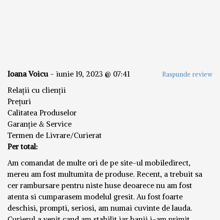
Ioana Voicu
-
iunie 19, 2023 @ 07:41
Raspunde review
Relații cu clienții
Prețuri
Calitatea Produselor
Garanție & Service
Termen de Livrare/Curierat
Per total:
Am comandat de multe ori de pe site-ul mobiledirect,
mereu am fost multumita de produse. Recent, a trebuit sa
cer rambursare pentru niste huse deoarece nu am fost
atenta si cumparasem modelul gresit. Au fost foarte
deschisi, prompti, seriosi, am numai cuvinte de lauda.
Curierul a venit cand am stabilit iar banii i-am primit