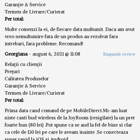
Garanție & Service
Termen de Livrare/Curierat
Per total:
Multe comenzi la ei, de fiecare data multumit. Daca am avut
vreo nemultumire fata de un produs au rezolvat fara
intrebari, fara probleme. Recomand!
Georgiana
-
august 6, 2021 @ 11:08
Raspunde review
Relații cu clienții
Prețuri
Calitatea Produselor
Garanție & Service
Termen de Livrare/Curierat
Per total:
Prima data cand comand de pe MobileDirect.Mi-am luat
niste casti bud wireless de la JoyRoom (resigilate) la un pret
foarte bun (80 lei) .Pot spune ca se aud la fel de bine si clar
ca cele de 130 lei pe care le aveam inainte .Se conecteaza
super rapid la iOS si Android .