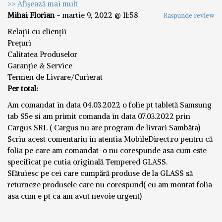
>> Afișează mai mult
Mihai Florian
-
martie 9, 2022 @ 11:58
Raspunde review
Relații cu clienții
Prețuri
Calitatea Produselor
Garanție & Service
Termen de Livrare/Curierat
Per total:
Am comandat in data 04.03.2022 o folie pt tabletă Samsung
tab S5e si am primit comanda in data 07.03.2022 prin
Cargus SRL ( Cargus nu are program de livrari Sambăta)
Scriu acest comentariu in atentia MobileDirect.ro pentru că
folia pe care am comandat-o nu corespunde asa cum este
specificat pe cutia originală Tempered GLASS.
Sfătuiesc pe cei care cumpără produse de la GLASS să
returneze produsele care nu corespund( eu am montat folia
asa cum e pt ca am avut nevoie urgent)