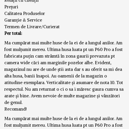
Relații cu clienții
Prețuri
Calitatea Produselor
Garanție & Service
Termen de Livrare/Curierat
Per total:
Ma cumpărat mai multe huse de la ei de a lungul anilor. Am
fost mulțumit mereu. Ultima husa luata pt un P60 Pro a fost
fabricata puțin cam strâmtă în zona gaurii prevazuta pt
camera wide căci am marginile pozelor albe. Evident,
magazinul nu are de unde știi asta dar s au oferit sa mi dea
alta husa, banii înapoi. Au oamenii de la magazin o
atitudine exemplara. Verticalitate și asumare de nota 10. Tot
respectul. Nu am returnat o ci o sa i măresc gaura cumva sa
arate și bine. Avem nevoie de multe magazine și vânzători
de genul.
Recomand!
Ma cumpărat mai multe huse de la ei de a lungul anilor. Am
fost mulțumit mereu. Ultima husa luata pt un P60 Pro a fost