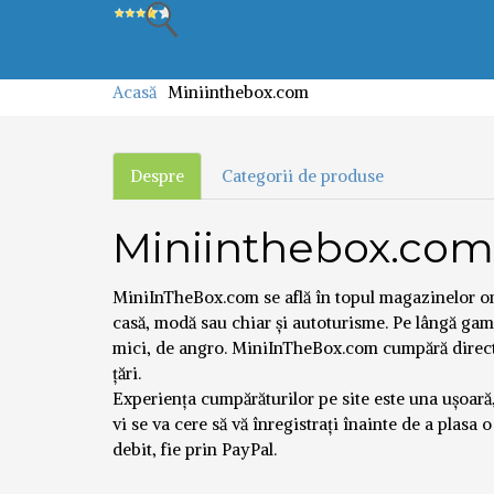
Acasă
Miniinthebox.com
Despre
Categorii de produse
Miniinthebox.com
MiniInTheBox.com se află în topul magazinelor on
casă, modă sau chiar și autoturisme. Pe lângă gama
mici, de angro. MiniInTheBox.com cumpără direct d
țări.
Experiența cumpărăturilor pe site este una ușoară,
vi se va cere să vă înregistrați înainte de a plasa 
debit, fie prin PayPal.