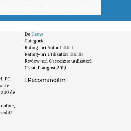
ticole
Contact
Magazine Black Friday
De
Diana
Categorie
Rating-uri Autor
Rating-uri Utilizatori
Review-uri
0 recenzie utilizatori
Creat:
11 august 2019
i, PC,
Recomandăm:
oarte
e 200 de
 online,
credit/