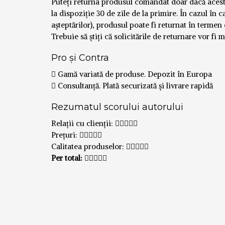
Puteți returna produsul comandat doar dacă acesta e
la dispoziție 30 de zile de la primire. În cazul î
așteptărilor), produsul poate fi returnat în termen 
Trebuie să știți că solicitările de returnare vor fi 
Pro și Contra
Gamă variată de produse. Depozit în Europa
Consultanță. Plată securizată și livrare rapidă
Rezumatul scorului autorului
Relații cu clienții:
Prețuri:
Calitatea produselor:
Per total: