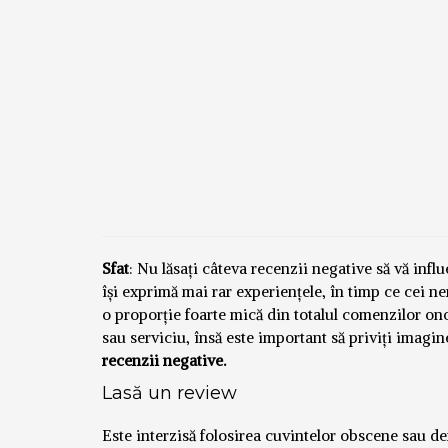
Sfat
: Nu lăsați câteva recenzii negative să vă inf
își exprimă mai rar experiențele, în timp ce cei n
o proporție foarte mică din totalul comenzilor o
sau serviciu, însă este important să priviți imagi
recenzii negative.
Lasă un review
Este interzisă folosirea cuvintelor obscene sau defă