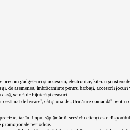
e precum gadget-uri și accesorii, electronice, kit-uri și ustensil
iți, de asemenea, îmbrăcăminte pentru bărbați, accesorii jocuri 
casă, seturi de bijuteri și ceasuri.
imp estimat de livrare”, cât și una de „Urmărire comandă” pentru c
precizie, iar în timpul săptămânii, serviciu clienți este disponibi
ele promoționale periodice.