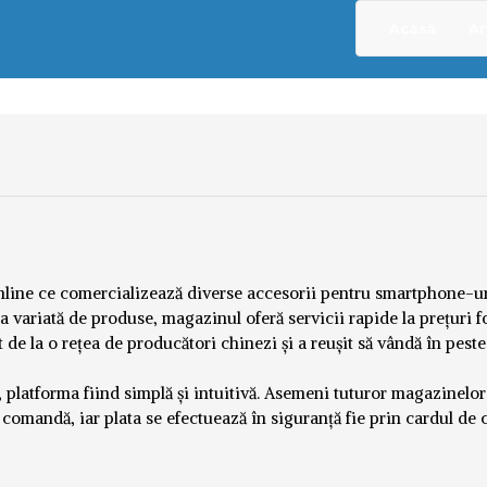
Acasă
Ar
line ce comercializează diverse accesorii pentru smartphone-ur
 variată de produse, magazinul oferă servicii rapide la prețuri f
e la o rețea de producători chinezi și a reușit să vândă în pest
 platforma fiind simplă și intuitivă. Asemeni tuturor magazinelor
o comandă, iar plata se efectuează în siguranță fie prin cardul de 