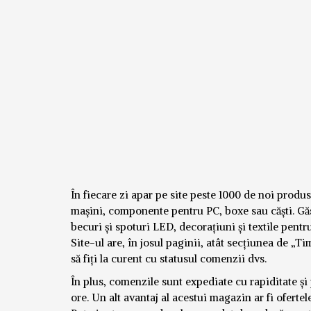
În fiecare zi apar pe site peste 1000 de noi produs
mașini, componente pentru PC, boxe sau căști. Găs
becuri și spoturi LED, decorațiuni și textile pentru 
Site-ul are, în josul paginii, atât secțiunea de „T
să fiți la curent cu statusul comenzii dvs.
În plus, comenzile sunt expediate cu rapiditate și 
ore. Un alt avantaj al acestui magazin ar fi ofert