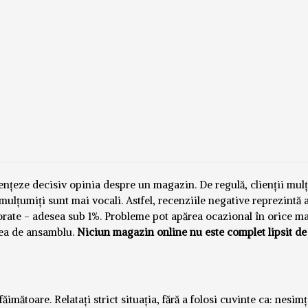
luențeze decisiv opinia despre un magazin. De regulă, clienții mul
emulțumiți sunt mai vocali. Astfel, recenziile negative reprezintă
norate - adesea sub 1%. Probleme pot apărea ocazional în orice m
nea de ansamblu.
Niciun magazin online nu este complet lipsit de
imătoare. Relatați strict situația, fără a folosi cuvinte ca: nesimți