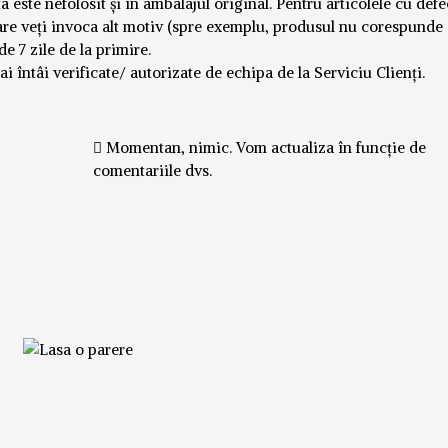
ste nefolosit și în ambalajul original. Pentru articolele cu defec
n care veți invoca alt motiv (spre exemplu, produsul nu corespunde
de 7 zile de la primire.
mai întâi verificate/ autorizate de echipa de la Serviciu Clienți.
Momentan, nimic. Vom actualiza în funcție de
comentariile dvs.