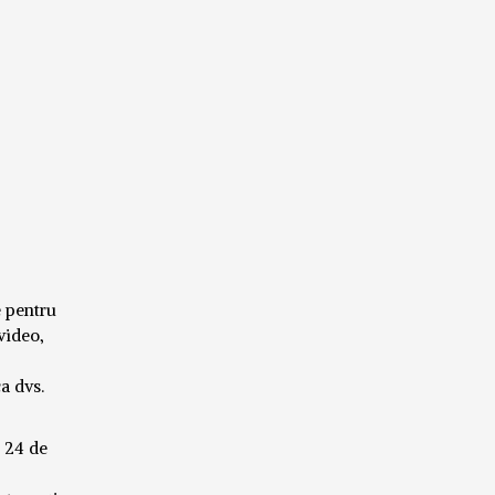
e pentru
video,
a dvs.
l 24 de