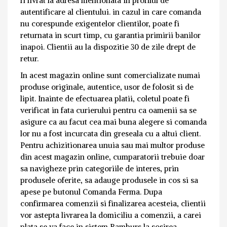
fi livrat la adresa mentionata in profilul de
autentificare al clientului. in cazul in care comanda
nu corespunde exigentelor clientilor, poate fi
returnata in scurt timp, cu garantia primirii banilor
inapoi. Clientii au la dispozitie 30 de zile drept de
retur.
In acest magazin online sunt comercializate numai
produse originale, autentice, usor de folosit si de
lipit. Inainte de efectuarea platii, coletul poate fi
verificat in fata curierului pentru ca oamenii sa se
asigure ca au facut cea mai buna alegere si comanda
lor nu a fost incurcata din greseala cu a altui client.
Pentru achizitionarea unuia sau mai multor produse
din acest magazin online, cumparatorii trebuie doar
sa navigheze prin categoriile de interes, prin
produsele oferite, sa adauge produsele in cos si sa
apese pe butonul Comanda Ferma. Dupa
confirmarea comenzii si finalizarea acesteia, clientii
vor astepta livrarea la domiciliu a comenzii, a carei
plata se va face in sistem Ramburs la sosirea