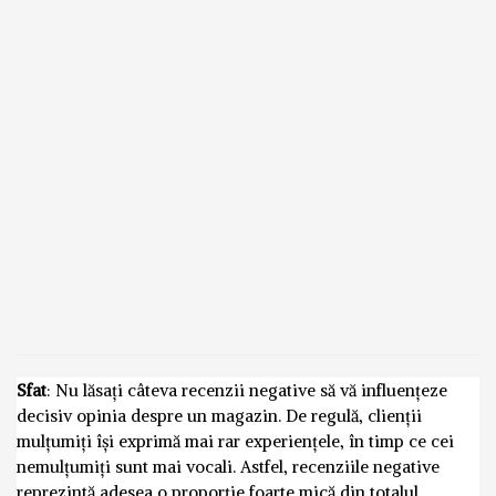
Sfat
: Nu lăsați câteva recenzii negative să vă influențeze
decisiv opinia despre un magazin. De regulă, clienții
mulțumiți își exprimă mai rar experiențele, în timp ce cei
nemulțumiți sunt mai vocali. Astfel, recenziile negative
reprezintă adesea o proporție foarte mică din totalul