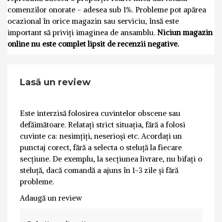
comenzilor onorate - adesea sub 1%. Probleme pot apărea
ocazional în orice magazin sau serviciu, însă este
important să priviți imaginea de ansamblu.
Niciun magazin
online nu este complet lipsit de recenzii negative.
Lasă un review
Este interzisă folosirea cuvintelor obscene sau
defăimătoare. Relatați strict situația, fără a folosi
cuvinte ca: nesimțiți, neserioși etc. Acordați un
punctaj corect, fără a selecta o steluță la fiecare
secțiune. De exemplu, la secțiunea livrare, nu bifați o
steluță, dacă comandă a ajuns în 1-3 zile și fără
probleme.
Adaugă un review