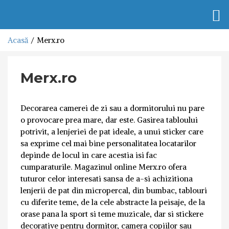
Togg
navi
Acasă
Merx.ro
Merx.ro
Decorarea camerei de zi sau a dormitorului nu pare
o provocare prea mare, dar este. Gasirea tabloului
potrivit, a lenjeriei de pat ideale, a unui sticker care
sa exprime cel mai bine personalitatea locatarilor
depinde de locul in care acestia isi fac
cumparaturile. Magazinul online Merx.ro ofera
tuturor celor interesati sansa de a-si achizitiona
lenjerii de pat din micropercal, din bumbac, tablouri
cu diferite teme, de la cele abstracte la peisaje, de la
orase pana la sport si teme muzicale, dar si stickere
decorative pentru dormitor, camera copiilor sau