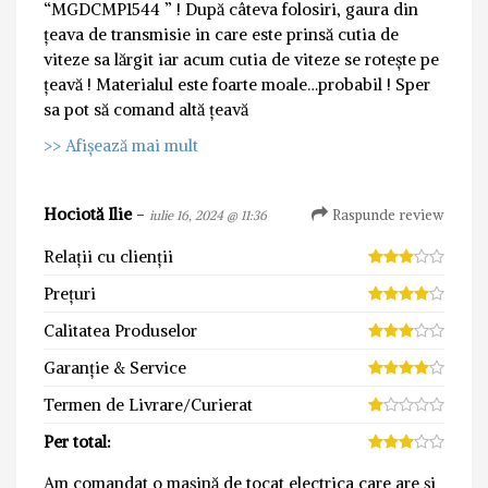
“MGDCMP1544 ” ! După câteva folosiri, gaura din
țeava de transmisie in care este prinsă cutia de
viteze sa lărgit iar acum cutia de viteze se rotește pe
țeavă ! Materialul este foarte moale…probabil ! Sper
sa pot să comand altă țeavă
>> Afișează mai mult
Hociotă Ilie
-
Raspunde review
iulie 16, 2024 @ 11:36
Relații cu clienții
Prețuri
Calitatea Produselor
Garanție & Service
Termen de Livrare/Curierat
Per total:
Am comandat o mașină de tocat electrica care are și