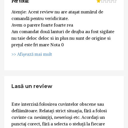
Per total:
Atenție: Acest review nu are atașat numărul de
comandă pentru veridicitate.
Avem o parere foarte foarte rea
Am comandat două lanturi de drujba au fost sigilate
nu taie deloc deloc si in plus nu sunt de origine si
prețul este frt mare Nota 0
>> Afișează mai mult
Lasă un review
Este interzisă folosirea cuvintelor obscene sau
defăimătoare. Relatați strict situația, fără a folosi
cuvinte ca: nesimțiți, neserioși etc. Acordați un
punctaj corect, fără a selecta o steluță la fiecare