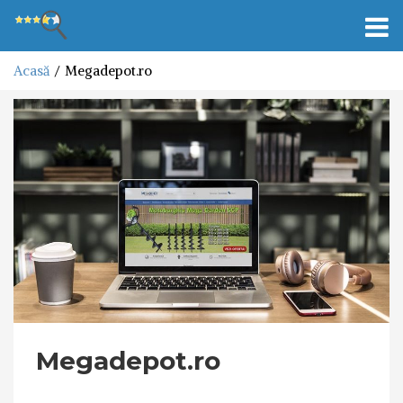
Toggl
navig
Acasă
Megadepot.ro
Megadepot.ro