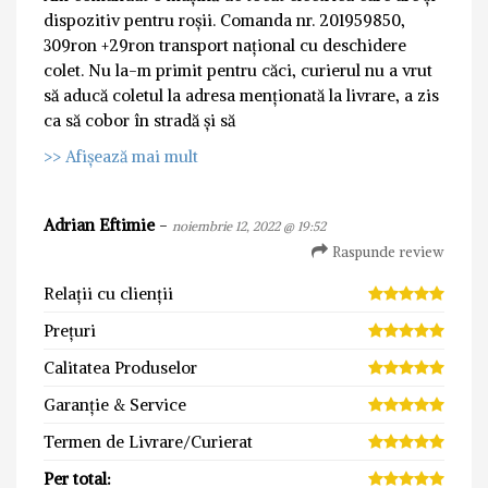
dispozitiv pentru roșii. Comanda nr. 201959850,
309ron +29ron transport național cu deschidere
colet. Nu la-m primit pentru căci, curierul nu a vrut
să aducă coletul la adresa menționată la livrare, a zis
ca să cobor în stradă și să
>> Afișează mai mult
Adrian Eftimie
-
noiembrie 12, 2022 @ 19:52
Raspunde review
Relații cu clienții
Prețuri
Calitatea Produselor
Garanție & Service
Termen de Livrare/Curierat
Per total: