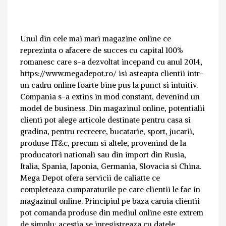
Unul din cele mai mari magazine online ce
reprezinta o afacere de succes cu capital 100%
romanesc care s-a dezvoltat incepand cu anul 2014,
https://www.megadepot.ro/ isi asteapta clientii intr-
un cadru online foarte bine pus la punct si intuitiv.
Compania s-a extins in mod constant, devenind un
model de business. Din magazinul online, potentialii
clienti pot alege articole destinate pentru casa si
gradina, pentru recreere, bucatarie, sport, jucarii,
produse IT&c, precum si altele, provenind de la
producatori nationali sau din import din Rusia,
Italia, Spania, Japonia, Germania, Slovacia si China.
Mega Depot ofera servicii de caliatte ce
completeaza cumparaturile pe care clientii le fac in
magazinul online. Principiul pe baza caruia clientii
pot comanda produse din mediul online este extrem
de simplu: acestia se inregistreaza cu datele