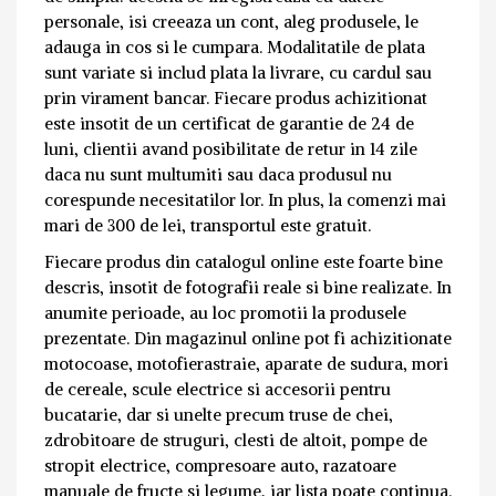
personale, isi creeaza un cont, aleg produsele, le
adauga in cos si le cumpara. Modalitatile de plata
sunt variate si includ plata la livrare, cu cardul sau
prin virament bancar. Fiecare produs achizitionat
este insotit de un certificat de garantie de 24 de
luni, clientii avand posibilitate de retur in 14 zile
daca nu sunt multumiti sau daca produsul nu
corespunde necesitatilor lor. In plus, la comenzi mai
mari de 300 de lei, transportul este gratuit.
Fiecare produs din catalogul online este foarte bine
descris, insotit de fotografii reale si bine realizate. In
anumite perioade, au loc promotii la produsele
prezentate. Din magazinul online pot fi achizitionate
motocoase, motofierastraie, aparate de sudura, mori
de cereale, scule electrice si accesorii pentru
bucatarie, dar si unelte precum truse de chei,
zdrobitoare de struguri, clesti de altoit, pompe de
stropit electrice, compresoare auto, razatoare
manuale de fructe si legume, iar lista poate continua.