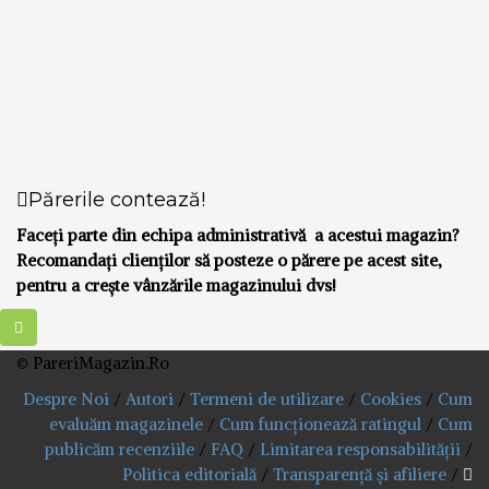
Părerile contează!
Faceți parte din echipa administrativă a acestui magazin?
Recomandați clienților să posteze o părere pe acest site,
pentru a crește vânzările magazinului dvs!
© PareriMagazin.Ro
Despre Noi
/
Autori
/
Termeni de utilizare
/
Cookies
/
Cum
evaluăm magazinele
/
Cum funcționează ratingul
/
Cum
publicăm recenziile
/
FAQ
/
Limitarea responsabilității
/
Politica editorială
/
Transparență și afiliere
/