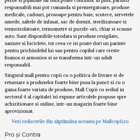
perne si pijamale iar lista poate continua. In plus, parintii
responsabili mai pot comanda si premergatoare, produse
medicale, cadouri, prosoape pentru baie, scutece, servetele
umede, saltele de infasat, sac de dormit, sterilizatoare si
termoizolatoare, termometre si puzzle-uri, chiar si scaune
auto. Sunt disponibile totodata si produse resigilate,
saniute si biciclete, tot ceea ce isi poate dori un parinte
pentru prichindelul lui sau pentru copilul care creste
frumos si armonios si se transforma intr-un adult
responsabil.
Singurul mall pentru copii cu o politica de livrare si de
returnare a produselor foarte bine pusa la punct si cu o
gama foarte variata de produse, Mall Copii cu sediul in
sectorul 4 al capitalei isi expune articolele propuse spre
achizitionare si online, intr-un magazin foarte bine
aprovizionat.
Vezi reducerile din săptămâna aceasta pe Mallcopii.ro
Pro și Contra