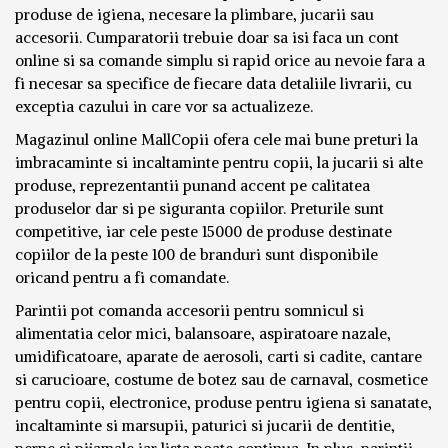
produse de igiena, necesare la plimbare, jucarii sau
accesorii. Cumparatorii trebuie doar sa isi faca un cont
online si sa comande simplu si rapid orice au nevoie fara a
fi necesar sa specifice de fiecare data detaliile livrarii, cu
exceptia cazului in care vor sa actualizeze.
Magazinul online MallCopii ofera cele mai bune preturi la
imbracaminte si incaltaminte pentru copii, la jucarii si alte
produse, reprezentantii punand accent pe calitatea
produselor dar si pe siguranta copiilor. Preturile sunt
competitive, iar cele peste 15000 de produse destinate
copiilor de la peste 100 de branduri sunt disponibile
oricand pentru a fi comandate.
Parintii pot comanda accesorii pentru somnicul si
alimentatia celor mici, balansoare, aspiratoare nazale,
umidificatoare, aparate de aerosoli, carti si cadite, cantare
si carucioare, costume de botez sau de carnaval, cosmetice
pentru copii, electronice, produse pentru igiena si sanatate,
incaltaminte si marsupii, paturici si jucarii de dentitie,