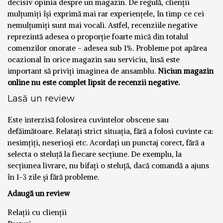
decisiv opinia despre un magazin. De regulă, clienții
mulțumiți își exprimă mai rar experiențele, în timp ce cei
nemulțumiți sunt mai vocali. Astfel, recenziile negative
reprezintă adesea o proporție foarte mică din totalul
comenzilor onorate - adesea sub 1%. Probleme pot apărea
ocazional în orice magazin sau serviciu, însă este
important să priviți imaginea de ansamblu.
Niciun magazin
online nu este complet lipsit de recenzii negative.
Lasă un review
Este interzisă folosirea cuvintelor obscene sau
defăimătoare. Relatați strict situația, fără a folosi cuvinte ca:
nesimțiți, neserioși etc. Acordați un punctaj corect, fără a
selecta o steluță la fiecare secțiune. De exemplu, la
secțiunea livrare, nu bifați o steluță, dacă comandă a ajuns
în 1-3 zile și fără probleme.
Adaugă un review
Relații cu clienții