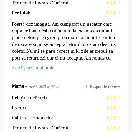
Termen de Livrare/Curierat
Per total:
Foarte dezamagita. Am cumpărat un uscator care
dupa ce l am desfacut mi am dat seama ca nu imi
place deloc..prea greu prea mare si cu putere mica
de uscare si nu se accepta returul pt ca am deschis
coletul.Nu mi se pare corect in 14 zile ar trebui sa
poti sa returnezi dar ei nu aceapta. Am ramas cu
>> Afișează mai mult
Maria
-
Raspunde review
mai 5, 2021 @ 07:44
Relații cu clienții
Prețuri
Calitatea Produselor
Termen de Livrare/Curierat