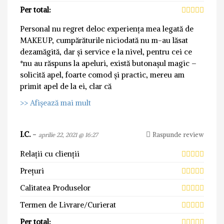
Per total:
Personal nu regret deloc experiența mea legată de
MAKEUP, cumpărăturile niciodată nu m-au lăsat
dezamăgită, dar și service e la nivel, pentru cei ce
*nu au răspuns la apeluri, există butonașul magic –
solicită apel, foarte comod și practic, mereu am
primit apel de la ei, clar că
>> Afișează mai mult
I.C.
-
Raspunde review
aprilie 22, 2021 @ 16:27
Relații cu clienții
Prețuri
Calitatea Produselor
Termen de Livrare/Curierat
Per total: