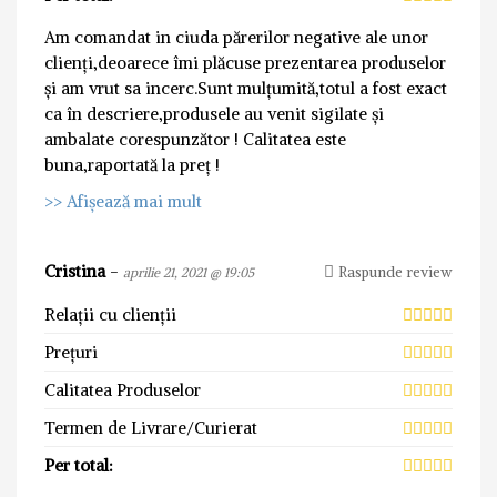
Am comandat in ciuda părerilor negative ale unor
clienți,deoarece îmi plăcuse prezentarea produselor
și am vrut sa incerc.Sunt mulțumită,totul a fost exact
ca în descriere,produsele au venit sigilate și
ambalate corespunzător ! Calitatea este
buna,raportată la preț !
>> Afișează mai mult
Cristina
-
Raspunde review
aprilie 21, 2021 @ 19:05
Relații cu clienții
Prețuri
Calitatea Produselor
Termen de Livrare/Curierat
Per total: