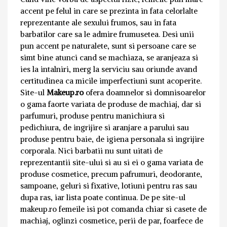
accent pe felul in care se prezinta in fata celorlalte
reprezentante ale sexului frumos, sau in fata
barbatilor care sa le admire frumusetea. Desi unii
pun accent pe naturalete, sunt si persoane care se
simt bine atunci cand se machiaza, se aranjeaza si
ies la intalniri, merg la serviciu sau oriunde avand
certitudinea ca micile imperfectiuni sunt acoperite.
Site-ul
Makeup.ro
ofera doamnelor si domnisoarelor
o gama faorte variata de produse de machiaj, dar si
parfumuri, produse pentru manichiura si
pedichiura, de ingrijire si aranjare a parului sau
produse pentru baie, de igiena personala si ingrijire
corporala. Nici barbatii nu sunt uitati de
reprezentantii site-ului si au si ei o gama variata de
produse cosmetice, precum pafrumuri, deodorante,
sampoane, geluri si fixative, lotiuni pentru ras sau
dupa ras, iar lista poate continua. De pe site-ul
makeup.ro femeile isi pot comanda chiar si casete de
machiaj, oglinzi cosmetice, perii de par, foarfece de