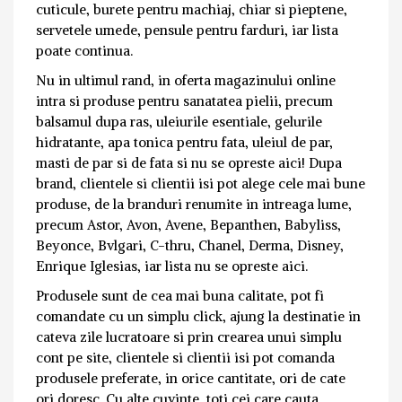
cuticule, burete pentru machiaj, chiar si pieptene,
servetele umede, pensule pentru farduri, iar lista
poate continua.
Nu in ultimul rand, in oferta magazinului online
intra si produse pentru sanatatea pielii, precum
balsamul dupa ras, uleiurile esentiale, gelurile
hidratante, apa tonica pentru fata, uleiul de par,
masti de par si de fata si nu se opreste aici! Dupa
brand, clientele si clientii isi pot alege cele mai bune
produse, de la branduri renumite in intreaga lume,
precum Astor, Avon, Avene, Bepanthen, Babyliss,
Beyonce, Bvlgari, C-thru, Chanel, Derma, Disney,
Enrique Iglesias, iar lista nu se opreste aici.
Produsele sunt de cea mai buna calitate, pot fi
comandate cu un simplu click, ajung la destinatie in
cateva zile lucratoare si prin crearea unui simplu
cont pe site, clientele si clientii isi pot comanda
produsele preferate, in orice cantitate, ori de cate
ori doresc. Cu alte cuvinte, toti cei care cauta