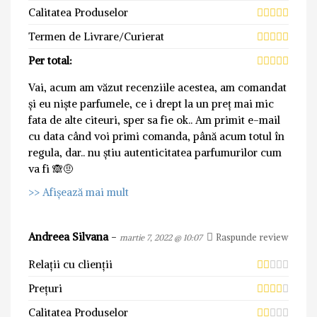
Calitatea Produselor
Termen de Livrare/Curierat
Per total:
Vai, acum am văzut recenziile acestea, am comandat
și eu niște parfumele, ce i drept la un preț mai mic
fata de alte citeuri, sper sa fie ok.. Am primit e-mail
cu data când voi primi comanda, până acum totul în
regula, dar.. nu știu autenticitatea parfumurilor cum
va fi 🙈🤨
>> Afișează mai mult
Andreea Silvana
-
Raspunde review
martie 7, 2022 @ 10:07
Relații cu clienții
Prețuri
Calitatea Produselor