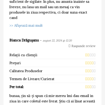
suficient de sigilate. In plus, nu anunta inainte sa
livreze, nu lasa un mail sau un mesaj ca vin
produsele in ziua respectiva, ci doar suna exact
cand
>> Afișează mai mult
Bianca Drăgușanu
-
august 22, 2024 @ 12:20
Raspunde review
Relații cu clienții
Prețuri
Calitatea Produselor
Termen de Livrare/Curierat
Per total:
bunaa, țin să-ți spun că mie mereu îmi dau email in
ziua in care coletul este livrat. Știu că ai lăsat această