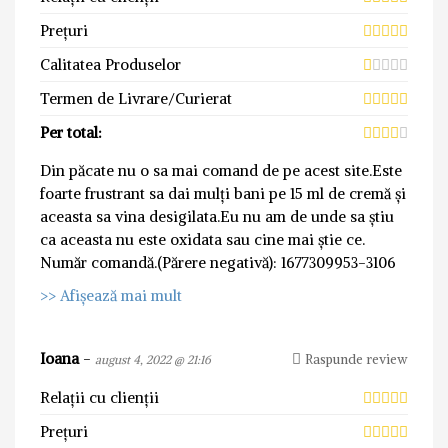
Prețuri
Calitatea Produselor
Termen de Livrare/Curierat
Per total:
Din păcate nu o sa mai comand de pe acest site.Este
foarte frustrant sa dai mulți bani pe 15 ml de cremă și
aceasta sa vina desigilata.Eu nu am de unde sa știu
ca aceasta nu este oxidata sau cine mai știe ce.
Număr comandă.(Părere negativă): 1677309953-3106
>> Afișează mai mult
Ioana
-
Raspunde review
august 4, 2022 @ 21:16
Relații cu clienții
Prețuri