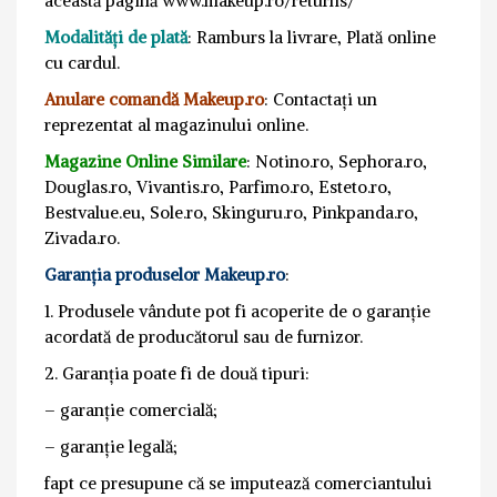
această pagină www.makeup.ro/returns/
Modalități de plată
: Ramburs la livrare, Plată online
cu cardul.
Anulare comandă Makeup.ro
: Contactați un
reprezentat al magazinului online.
Magazine Online Similare
: Notino.ro, Sephora.ro,
Douglas.ro, Vivantis.ro, Parfimo.ro, Esteto.ro,
Bestvalue.eu, Sole.ro, Skinguru.ro, Pinkpanda.ro,
Zivada.ro.
Garanția produselor Makeup.ro
:
1. Produsele vândute pot fi acoperite de o garanție
acordată de producătorul sau de furnizor.
2. Garanția poate fi de două tipuri:
– garanție comercială;
– garanție legală;
fapt ce presupune că se imputează comerciantului