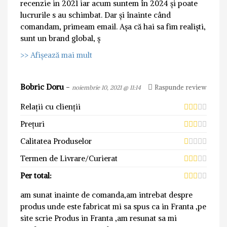
recenzie in 2021 iar acum suntem în 2024 și poate
lucrurile s au schimbat. Dar și înainte când
comandam, primeam email. Așa că hai sa fim realiști,
sunt un brand global, ș
>> Afișează mai mult
Bobric Doru
-
Raspunde review
noiembrie 10, 2021 @ 11:14
Relații cu clienții
Prețuri
Calitatea Produselor
Termen de Livrare/Curierat
Per total:
am sunat inainte de comanda,am intrebat despre
produs unde este fabricat mi sa spus ca in Franta ,pe
site scrie Produs in Franta ,am resunat sa mi