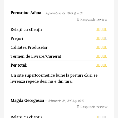
Porusniuc Adina
-
septembrie 15, 2023 @ 11:35
Raspunde review
Relații cu clienții
Prețuri
Calitatea Produselor
Termen de Livrare/Curierat
Per total:
Un site super!cosmetice bune la preturi ok.si se
livreaza repede desi nu e din tara.
Magda Georgescu
-
februarie 28, 2023 @ 16:13
Raspunde review
Relații cu clienții