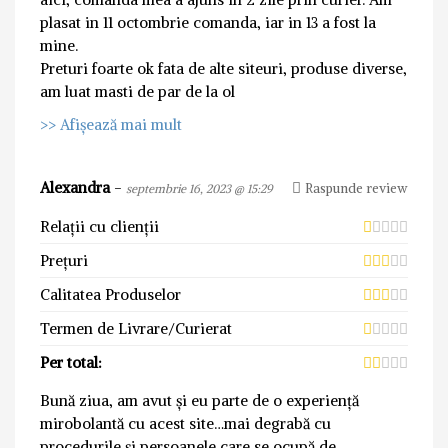
plasat in 11 octombrie comanda, iar in 13 a fost la
mine.
Preturi foarte ok fata de alte siteuri, produse diverse,
am luat masti de par de la ol
>> Afișează mai mult
Alexandra
-
Raspunde review
septembrie 16, 2023 @ 15:29
Relații cu clienții
Prețuri
Calitatea Produselor
Termen de Livrare/Curierat
Per total:
Bună ziua, am avut și eu parte de o experiență
mirobolantă cu acest site…mai degrabă cu
procedurile și persoanele care se ocupă de