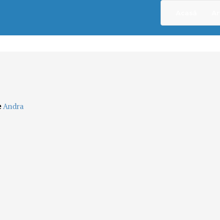
Acasă
Ar
e
Andra