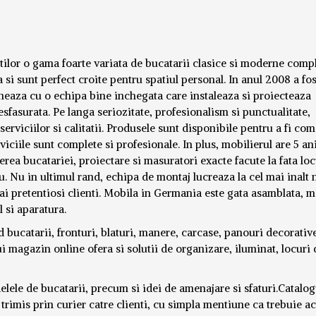
tilor o gama foarte variata de bucatarii clasice si moderne comp
si sunt perfect croite pentru spatiul personal. In anul 2008 a fos
neaza cu o echipa bine inchegata care instaleaza si proiecteaza
desfasurata. Pe langa seriozitate, profesionalism si punctualitate,
rviciilor si calitatii.
Produsele sunt disponibile pentru a fi co
viciile sunt complete si profesionale. In plus, mobilierul are 5 an
erea bucatariei, proiectare si masuratori exacte facute la fata loc
u. Nu in ultimul rand, echipa de montaj lucreaza la cel mai inalt 
ai pretentiosi clienti. Mobila in Germania este gata asamblata, m
 si aparatura.
bucatarii, fronturi, blaturi, manere, carcase, panouri decorativ
ui magazin online ofera si solutii de organizare, iluminat, locuri 
elele de bucatarii, precum si idei de amenajare si sfaturi.Catalog
trimis prin curier catre clienti, cu simpla mentiune ca trebuie ac