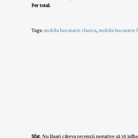
Per total:
Tags:
mobila bucatarie clasica
,
mobila bucatarie
Sfat
: Nu lăsați câteva recenzii negative să vă inf