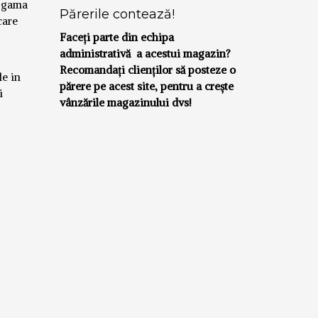
a gama
Părerile contează!
care
Faceți parte din echipa
administrativă a acestui magazin?
Recomandați clienților să posteze o
le in
părere pe acest site, pentru a crește
i
vânzările magazinului dvs!