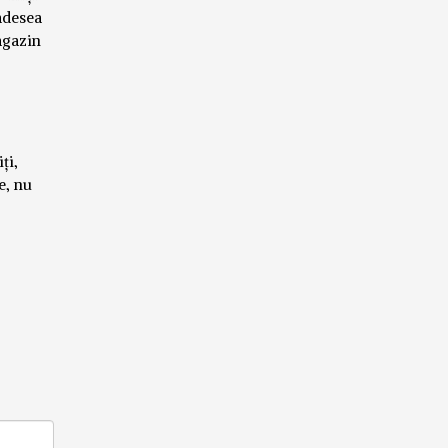
 adesea
agazin
ți,
e, nu