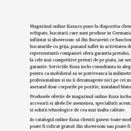
Magazinul online Kuxa.ro pune la dispozitia clien
echipate, bucatarii care sunt produse in Germania 
infiintat si showroom-ul din Bucuresti ce functio
bucatariile cu grija, punand suflet in activitatea 
reprezentantii companiei ofera garantia pretului, se
la cele mai competitive preturi de pe piata, iar ser
garantie. Serviciile Kuxa inclu consultanta in aleg
pentru ca mobilierul sa se potriveasca la milimetr
profesionalism si nu ii dezamageste nici pe cei m
asezand doar corpurile pe pozitie, instaland blatul
Produsele oferite de magazinul online Kuxa includ 
accesorii si altele.De asemenea, specialistii acest
si solutii tehnologice de cea mai inalta calitate.
In catalogul online Kuxa clientii gasesc toate mod
poate fi ridicat gratuit din showroom sau poate fi 