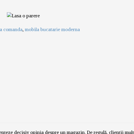
 la comanda
,
mobila bucatarie moderna
luențeze decisiv opinia despre un magazin. De regulă, clienții mul