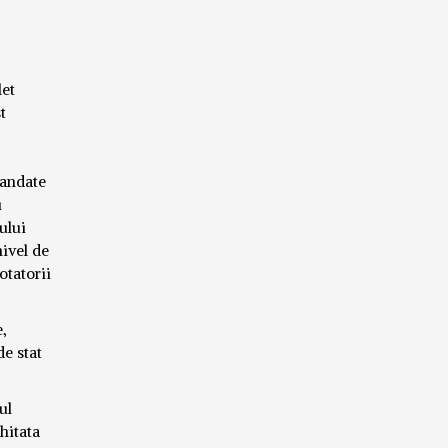
let
t
mandate
i
ului
nivel de
otatorii
e,
de stat
ul
hitata