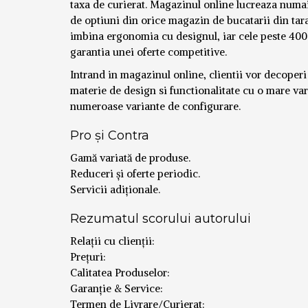
taxa de curierat. Magazinul online lucreaza numai
de optiuni din orice magazin de bucatarii din tara
imbina ergonomia cu designul, iar cele peste 4000
garantia unei oferte competitive.
Intrand in magazinul online, clientii vor decoperi
materie de design si functionalitate cu o mare vari
numeroase variante de configurare.
Pro și Contra
Gamă variată de produse.
Reduceri și oferte periodic.
Servicii adiționale.
Rezumatul scorului autorului
Relații cu clienții:
Prețuri:
Calitatea Produselor:
Garanție & Service:
Termen de Livrare/Curierat: