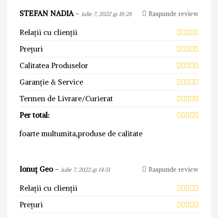
STEFAN NADIA
-
Raspunde review
iulie 7, 2022 @ 18:28
Relații cu clienții
Prețuri
Calitatea Produselor
Garanție & Service
Termen de Livrare/Curierat
Per total:
foarte multumita,produse de calitate
Ionuț Geo
-
Raspunde review
iulie 7, 2022 @ 14:51
Relații cu clienții
Prețuri