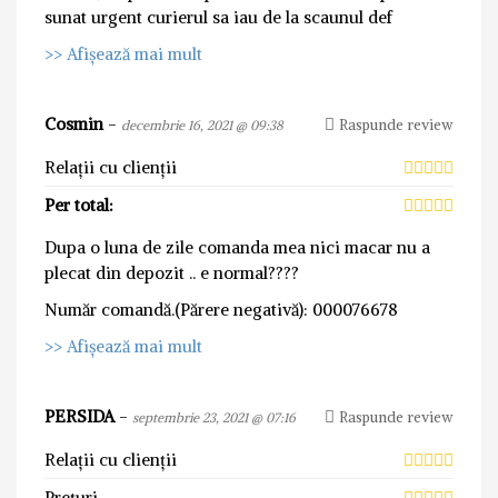
sunat urgent curierul sa iau de la scaunul def
>> Afișează mai mult
Cosmin
-
Raspunde review
decembrie 16, 2021 @ 09:38
Relații cu clienții
Per total:
Dupa o luna de zile comanda mea nici macar nu a
plecat din depozit .. e normal????
Număr comandă.(Părere negativă): 000076678
>> Afișează mai mult
PERSIDA
-
Raspunde review
septembrie 23, 2021 @ 07:16
Relații cu clienții
Prețuri