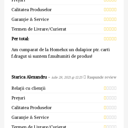
Calitatea Produselor
Garanție & Service
Termen de Livrare/Curierat
Per total:
Am cumparat de la Homelux un dulapior ptr. carti
f.dragut si suntem f.multumiti de produs!
Starica Alexandru
-
Raspunde review
iulie 28, 2021 @ 12:25
Relații cu clienții
Prețuri
Calitatea Produselor
Garanție & Service
Termen de Livrare/Curierat