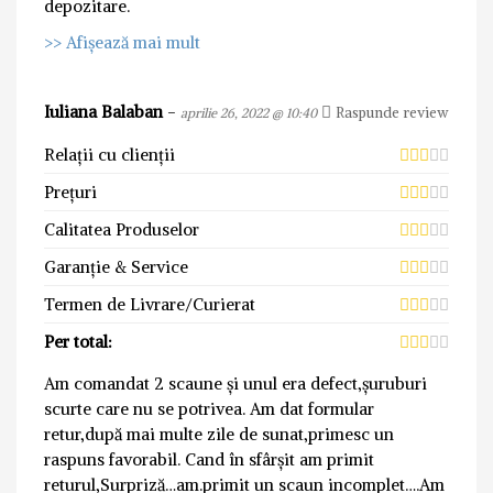
depozitare.
>> Afișează mai mult
Iuliana Balaban
-
Raspunde review
aprilie 26, 2022 @ 10:40
Relații cu clienții
Prețuri
Calitatea Produselor
Garanție & Service
Termen de Livrare/Curierat
Per total:
Am comandat 2 scaune și unul era defect,șuruburi
scurte care nu se potrivea. Am dat formular
retur,după mai multe zile de sunat,primesc un
raspuns favorabil. Cand în sfârșit am primit
returul,Surpriză…am.primit un scaun incomplet….Am