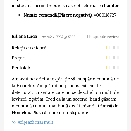
in stoc, iar acum trebuie sa astept returnarea banilor.
Număr comandă.(Părere negativă):
#000118727
Iuliana Luca
-
Raspunde review
martie 1, 2023 @ 17:27
Relații cu clienții
Prețuri
Per total:
Am avut nefericita inspirație să cumpăr o comodă de
la Homelux. Am primit un produs extrem de
deteriorat, cu sertare care nu se deschid, cu multiple
lovituri, zgâriat. Cred că la un second-hand găseam
o comodă cu mult mai bună decât mizeria trimisă de
Homelux. Plus că nimeni nu răspunde
>> Afișează mai mult