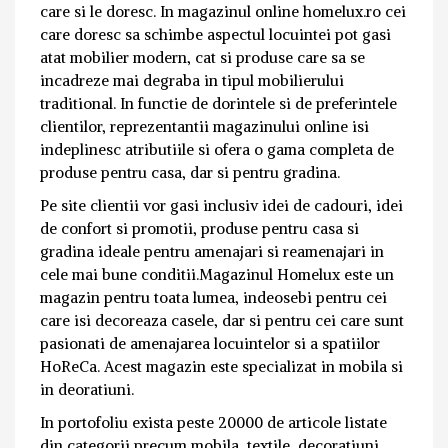
care si le doresc. In magazinul online homelux.ro cei
care doresc sa schimbe aspectul locuintei pot gasi
atat mobilier modern, cat si produse care sa se
incadreze mai degraba in tipul mobilierului
traditional. In functie de dorintele si de preferintele
clientilor, reprezentantii magazinului online isi
indeplinesc atributiile si ofera o gama completa de
produse pentru casa, dar si pentru gradina.
Pe site clientii vor gasi inclusiv idei de cadouri, idei
de confort si promotii, produse pentru casa si
gradina ideale pentru amenajari si reamenajari in
cele mai bune conditii.Magazinul Homelux este un
magazin pentru toata lumea, indeosebi pentru cei
care isi decoreaza casele, dar si pentru cei care sunt
pasionati de amenajarea locuintelor si a spatiilor
HoReCa. Acest magazin este specializat in mobila si
in deoratiuni.
In portofoliu exista peste 20000 de articole listate
din categorii precum mobila, textile, decoratiuni,