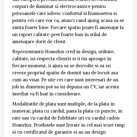
corpuri de iluminat si electrocasnice pentru
persoanele care iubesc confortul si frumusetea si
pentru cei care vor ca, atunci cand ajung acasa sa se
simta foarte bine. Fiecare spatiu poate fi amenajat la
un raport calitate-pret foarte bun in stilul de
amenajare dorit de client.
Reprezentantii Homelux cred in design, utiltate,
calitate, isi respecta clientii si ii tin aproape in
fiecare moment, ii ajuta sa se dezvolte si sa isi
creeze propriul spatiu de dormit sau de locuit asa
cum au visat. Pe site cei care sunt interesati de un
job in domeniu pot sa isi depuna un CV, iar acesta
imediat va fi luat in considerare.
Modalitatile de plata sunt multiple, de la plata in
numerar, plata cu cardul, pana la plata cu puncte, in
rate sau cu cardul de fidelitate ori cu cardul cadou
Homelux. Produsele sunt livrate in cel mai scurt timp
si cu certificatul de garantie si au un design