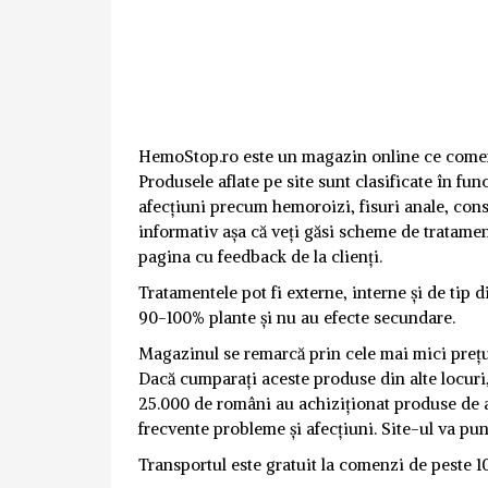
HemoStop.ro este un magazin online ce comerci
Produsele aflate pe site sunt clasificate în fun
afecțiuni precum hemoroizi, fisuri anale, const
informativ așa că veți găsi scheme de tratament
pagina cu feedback de la clienți.
Tratamentele pot fi externe, interne și de tip 
90-100% plante și nu au efecte secundare.
Magazinul se remarcă prin cele mai mici prețur
Dacă cumparați aceste produse din alte locuri,
25.000 de români au achiziționat produse de a
frecvente probleme și afecțiuni. Site-ul va pu
Transportul este gratuit la comenzi de peste 10