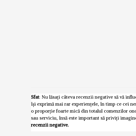
Sfat
: Nu lăsați câteva recenzii negative să vă inf
își exprimă mai rar experiențele, în timp ce cei n
o proporție foarte mică din totalul comenzilor o
sau serviciu, însă este important să priviți imagi
recenzii negative.