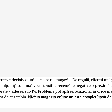
luențeze decisiv opinia despre un magazin. De regulă, clienții mul
emulțumiți sunt mai vocali. Astfel, recenziile negative reprezintă
norate - adesea sub 1%. Probleme pot apărea ocazional în orice m
nea de ansamblu.
Niciun magazin online nu este complet lipsit de