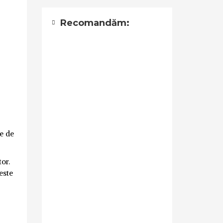
Recomandăm:
ie de
or.
este