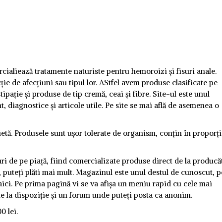
aliează tratamente naturiste pentru hemoroizi și fisuri anale.
cție de afecțiuni sau tipul lor. AStfel avem produse clasificate pe
ipație și produse de tip cremă, ceai și fibre. Site-ul este unul
, diagnostice și articole utile. Pe site se mai află de asemenea o
dietă. Produsele sunt ușor tolerate de organism, conțin în proporț
i de pe piață, fiind comercializate produse direct de la producăt
 puteți plăti mai mult. Magazinul este unul destul de cunoscut, p
ici. Pe prima pagină vi se va afișa un meniu rapid cu cele mai
ne la dispoziție și un forum unde puteți posta ca anonim.
0 lei.