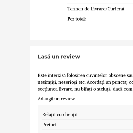
Termen de Livrare/Curierat
Per total:
Lasă un review
Este interzisă folosirea cuvintelor obscene sau 
nesimțiți, neserioși etc. Acordați un punctaj co
secțiunea livrare, nu bifați o steluță, dacă com
Adaugă un review
Relații cu clienții
Preturi