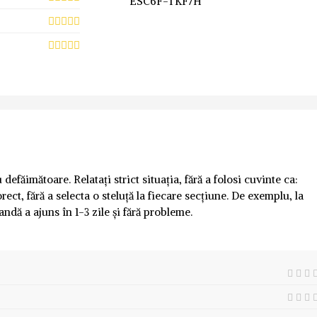
ESC6F-TKF7H
defăimătoare. Relatați strict situația, fără a folosi cuvinte ca:
rect, fără a selecta o steluță la fiecare secțiune. De exemplu, la
andă a ajuns în 1-3 zile și fără probleme.