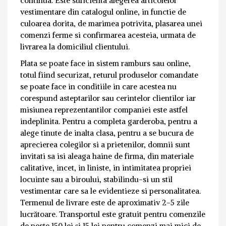
continua. Este suficienta alegerea articolelor
vestimentare din catalogul online, in functie de
culoarea dorita, de marimea potrivita, plasarea unei
comenzi ferme si confirmarea acesteia, urmata de
livrarea la domiciliul clientului.
Plata se poate face in sistem ramburs sau online,
totul fiind securizat, returul produselor comandate
se poate face in conditiile in care acestea nu
corespund asteptarilor sau cerintelor clientilor iar
misiunea reprezentantilor companiei este astfel
indeplinita. Pentru a completa garderoba, pentru a
alege tinute de inalta clasa, pentru a se bucura de
aprecierea colegilor si a prietenilor, domnii sunt
invitati sa isi aleaga haine de firma, din materiale
calitative, incet, in liniste, in intimitatea propriei
locuinte sau a biroului, stabilindu-si un stil
vestimentar care sa le evidentieze si personalitatea.
Termenul de livrare este de aproximativ 2-5 zile
lucrătoare. Transportul este gratuit pentru comenzile
de peste 150 lei și 15 lei pentru comenzi mai mici de