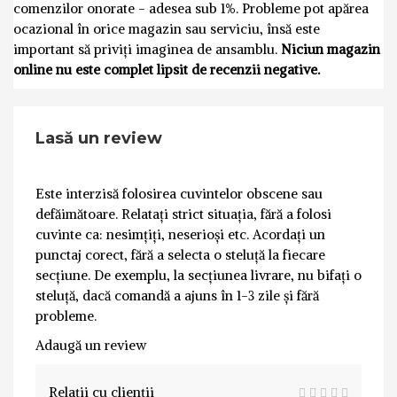
comenzilor onorate - adesea sub 1%. Probleme pot apărea
ocazional în orice magazin sau serviciu, însă este
important să priviți imaginea de ansamblu.
Niciun magazin
online nu este complet lipsit de recenzii negative.
Lasă un review
Este interzisă folosirea cuvintelor obscene sau
defăimătoare. Relatați strict situația, fără a folosi
cuvinte ca: nesimțiți, neserioși etc. Acordați un
punctaj corect, fără a selecta o steluță la fiecare
secțiune. De exemplu, la secțiunea livrare, nu bifați o
steluță, dacă comandă a ajuns în 1-3 zile și fără
probleme.
Adaugă un review
Relații cu clienții