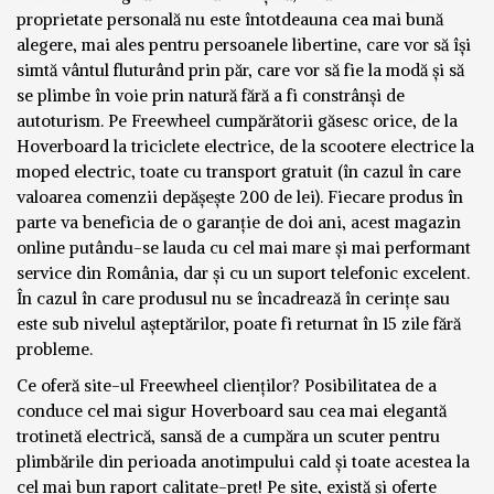
proprietate personală nu este întotdeauna cea mai bună
alegere, mai ales pentru persoanele libertine, care vor să își
simtă vântul fluturând prin păr, care vor să fie la modă și să
se plimbe în voie prin natură fără a fi constrânși de
autoturism. Pe Freewheel cumpărătorii găsesc orice, de la
Hoverboard la triciclete electrice, de la scootere electrice la
moped electric, toate cu transport gratuit (în cazul în care
valoarea comenzii depășește 200 de lei). Fiecare produs în
parte va beneficia de o garanție de doi ani, acest magazin
online putându-se lauda cu cel mai mare și mai performant
service din România, dar și cu un suport telefonic excelent.
În cazul în care produsul nu se încadrează în cerințe sau
este sub nivelul așteptărilor, poate fi returnat în 15 zile fără
probleme.
Ce oferă site-ul Freewheel clienților? Posibilitatea de a
conduce cel mai sigur Hoverboard sau cea mai elegantă
trotinetă electrică, sansă de a cumpăra un scuter pentru
plimbările din perioada anotimpului cald și toate acestea la
cel mai bun raport calitate-preț! Pe site, există și oferte