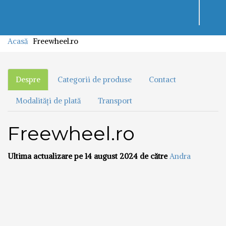
Toggl
navig
Acasă
Freewheel.ro
Despre
Categorii de produse
Contact
Modalități de plată
Transport
Freewheel.ro
Ultima actualizare pe 14 august 2024 de către
Andra