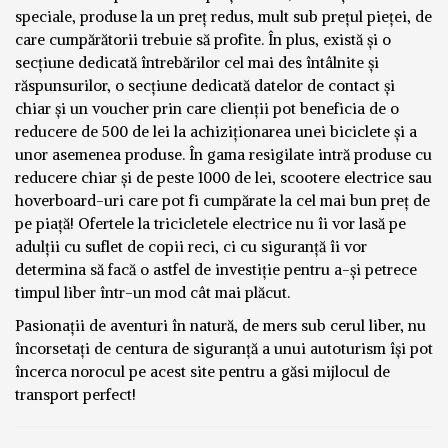
speciale, produse la un preț redus, mult sub prețul pieței, de
care cumpărătorii trebuie să profite. În plus, există și o
secțiune dedicată întrebărilor cel mai des întâlnite și
răspunsurilor, o secțiune dedicată datelor de contact și
chiar și un voucher prin care clienții pot beneficia de o
reducere de 500 de lei la achiziționarea unei biciclete și a
unor asemenea produse. În gama resigilate intră produse cu
reducere chiar și de peste 1000 de lei, scootere electrice sau
hoverboard-uri care pot fi cumpărate la cel mai bun preț de
pe piață! Ofertele la tricicletele electrice nu îi vor lasă pe
adulții cu suflet de copii reci, ci cu siguranță îi vor
determina să facă o astfel de investiție pentru a-și petrece
timpul liber într-un mod cât mai plăcut.
Pasionații de aventuri în natură, de mers sub cerul liber, nu
încorsetați de centura de siguranță a unui autoturism își pot
încerca norocul pe acest site pentru a găsi mijlocul de
transport perfect!