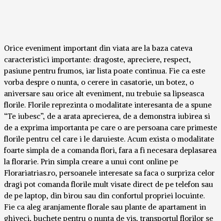
Orice eveniment important din viata are la baza cateva
caracteristici importante: dragoste, apreciere, respect,
pasiune pentru frumos, iar lista poate continua. Fie ca este
vorba despre o nunta, o cerere in casatorie, un botez, o
aniversare sau orice alt eveniment, nu trebuie sa lipseasca
florile. Florile reprezinta o modalitate interesanta de a spune
“Te iubesc”, de a arata aprecierea, de a demonstra iubirea si
de a exprima importanta pe care o are persoana care primeste
florile pentru cel care i le daruieste. Acum exista o modalitate
foarte simpla de a comanda flori, fara a fi necesara deplasarea
la florarie. Prin simpla creare a unui cont online pe
Florariatrias.ro, persoanele interesate sa faca o surpriza celor
dragi pot comanda florile mult visate direct de pe telefon sau
de pe laptop, din birou sau din confortul propriei locuinte.
Fie ca aleg aranjamente florale sau plante de apartament in
ghiveci, buchete pentru o nunta de vis, transportul florilor se