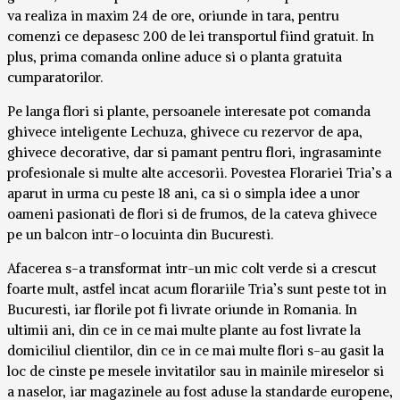
va realiza in maxim 24 de ore, oriunde in tara, pentru
comenzi ce depasesc 200 de lei transportul fiind gratuit. In
plus, prima comanda online aduce si o planta gratuita
cumparatorilor.
Pe langa flori si plante, persoanele interesate pot comanda
ghivece inteligente Lechuza, ghivece cu rezervor de apa,
ghivece decorative, dar si pamant pentru flori, ingrasaminte
profesionale si multe alte accesorii. Povestea Florariei Tria’s a
aparut in urma cu peste 18 ani, ca si o simpla idee a unor
oameni pasionati de flori si de frumos, de la cateva ghivece
pe un balcon intr-o locuinta din Bucuresti.
Afacerea s-a transformat intr-un mic colt verde si a crescut
foarte mult, astfel incat acum florariile Tria’s sunt peste tot in
Bucuresti, iar florile pot fi livrate oriunde in Romania. In
ultimii ani, din ce in ce mai multe plante au fost livrate la
domiciliul clientilor, din ce in ce mai multe flori s-au gasit la
loc de cinste pe mesele invitatilor sau in mainile mireselor si
a naselor, iar magazinele au fost aduse la standarde europene,