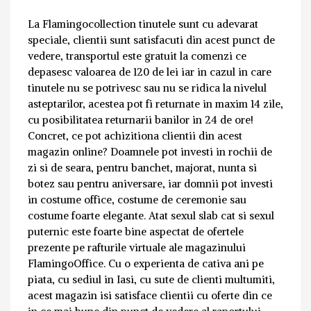
La Flamingocollection tinutele sunt cu adevarat
speciale, clientii sunt satisfacuti din acest punct de
vedere, transportul este gratuit la comenzi ce
depasesc valoarea de 120 de lei iar in cazul in care
tinutele nu se potrivesc sau nu se ridica la nivelul
asteptarilor, acestea pot fi returnate in maxim 14 zile,
cu posibilitatea returnarii banilor in 24 de ore!
Concret, ce pot achizitiona clientii din acest
magazin online? Doamnele pot investi in rochii de
zi si de seara, pentru banchet, majorat, nunta si
botez sau pentru aniversare, iar domnii pot investi
in costume office, costume de ceremonie sau
costume foarte elegante. Atat sexul slab cat si sexul
puternic este foarte bine aspectat de ofertele
prezente pe rafturile virtuale ale magazinului
FlamingoOffice. Cu o experienta de cativa ani pe
piata, cu sediul in Iasi, cu sute de clienti multumiti,
acest magazin isi satisface clientii cu oferte din ce