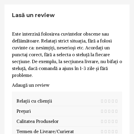
Lasă un review
Este interzisă folosirea cuvintelor obscene sau
defăimătoare. Relatați strict situația, fără a folosi
cuvinte ca: nesimțiți, neserioși etc. Acordați un
punctaj corect, fără a selecta o steluță la fiecare
secțiune. De exemplu, la secțiunea livrare, nu bifați o
steluță, dacă comandă a ajuns în 1-3 zile și fără
probleme.
Adaugă un review
Relații cu clienții
Prețuri
Calitatea Produselor
Termen de Livrare/Curierat