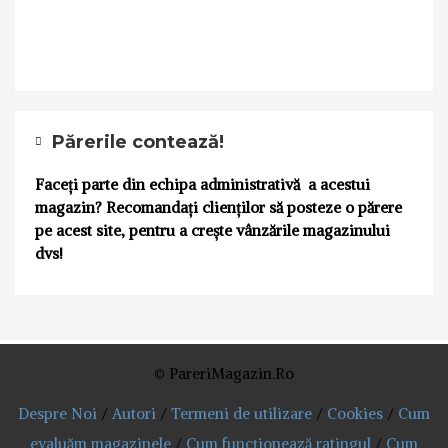
Părerile contează!
Faceți parte din echipa administrativă a acestui
magazin? Recomandați clienților să posteze o părere
pe acest site, pentru a crește vânzările magazinului
dvs!
© PareriMagazin.Ro
Despre Noi
/
Autori
/
Termeni de utilizare
/
Cookies
/
Cum
evaluăm magazinele
/
Cum funcționează ratingul
/
Cum