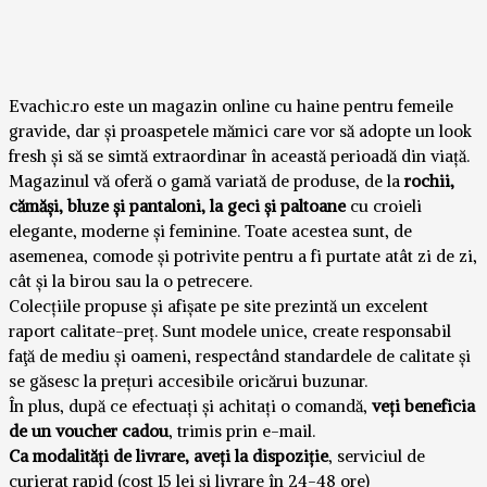
Evachic.ro este un magazin online cu haine pentru femeile
gravide, dar și proaspetele mămici care vor să adopte un look
fresh și să se simtă extraordinar în această perioadă din viață.
Magazinul vă oferă o gamă variată de produse, de la
rochii,
cămăşi, bluze și pantaloni, la geci și paltoane
cu croieli
elegante, moderne și feminine. Toate acestea sunt, de
asemenea, comode și potrivite pentru a fi purtate atât zi de zi,
cât și la birou sau la o petrecere.
Colecțiile propuse și afișate pe site prezintă un excelent
raport calitate-preț. Sunt modele unice, create responsabil
faţă de mediu și oameni, respectând standardele de calitate și
se găsesc la prețuri accesibile oricărui buzunar.
În plus, după ce efectuați și achitați o comandă,
veți beneficia
de un voucher cadou
, trimis prin e-mail.
Ca modalități de livrare, aveți la dispoziție
, serviciul de
curierat rapid (cost 15 lei și livrare în 24-48 ore)