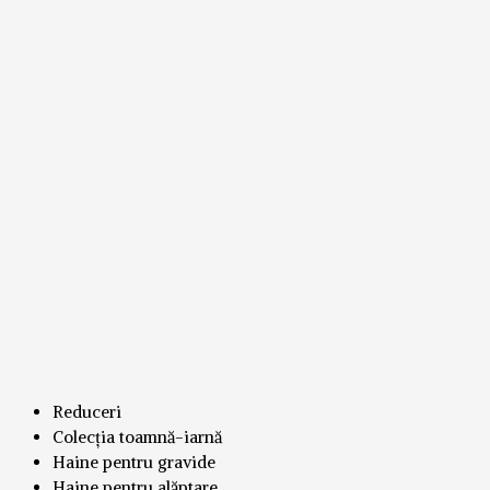
Reduceri
Colecția toamnă-iarnă
Haine pentru gravide
Haine pentru alăptare