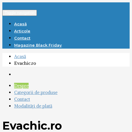
Toggle navigation
Acasă
Articole
Contact
Magazine Black Friday
Acasă
Evachic.ro
Despre
Categorii de produse
Contact
Modalități de plată
Evachic.ro