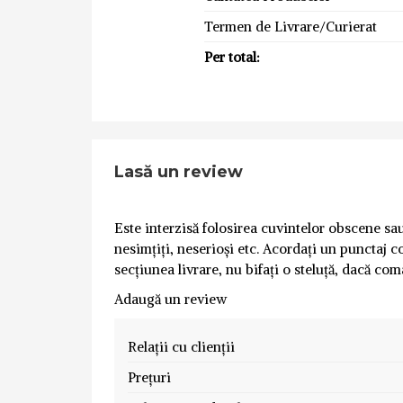
Termen de Livrare/Curierat
Per total:
Lasă un review
Este interzisă folosirea cuvintelor obscene sau 
nesimțiți, neserioși etc. Acordați un punctaj co
secțiunea livrare, nu bifați o steluță, dacă com
Adaugă un review
Relații cu clienții
Prețuri