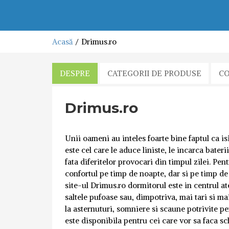
Acasă
Drimus.ro
DESPRE
CATEGORII DE PRODUSE
C
Drimus.ro
Unii oameni au inteles foarte bine faptul ca i
este cel care le aduce liniste, le incarca bater
fata diferitelor provocari din timpul zilei. Pe
confortul pe timp de noapte, dar si pe timp de
site-ul Drimus.ro dormitorul este in centrul ate
saltele pufoase sau, dimpotriva, mai tari si mai
la asternuturi, somniere si scaune potrivite p
este disponibila pentru cei care vor sa faca s