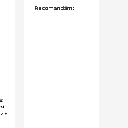
Recomandăm:
iu
est
care