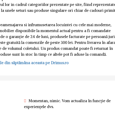
l lor in cadrul categoriilor prezentate pe site, fiind reprezentat
la unele seturi sau produse singulare ori chiar de cadouri primit
reamenajarea si infrumusetarea locuintei cu cele mai moderne,
 mobilier disponibile la momentul actual pentru a fi comandate
 de o garanție de 24 de luni, produsele facturate pe persoană jur
ste gratuită la comenzile de peste 300 lei. Pentru livrarea în afar
cție de volumul coletului. Un produs comandat poate fi returnat în
oduse sunt în stoc în timp ce altele pot fi aduse la comandă.
ile din săptămâna aceasta pe Drimus.ro
Momentan, nimic. Vom actualiza în funcție de
experiențele dvs.