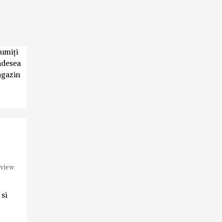
țumiți
 adesea
agazin
eview
 si