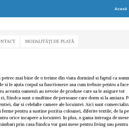
Acasă
ONTACT
MODALITĂȚI DE PLATĂ
si petrec mai bine de o treime din viata dormind si faptul ca som
iile si le ajuta corpul sa functioneze asa cum trebuie pentru a face
ntru aceasta oamenii au nevoie de produse care sa le asigure tot
 zi, fiindca sunt o multime de persoane care dorm si la amiaza. P
ntiei, dar si celelalte camere ale locuintei. Aici sunt comercializ
 ferme pentru a sustine pozitia coloanei, diferite textile, de la p
entru orice incapere a locuintei. In plus, o gama intreaga de mese
chimbari prin casa fiindca vor gasi mese pentru living sau pentru