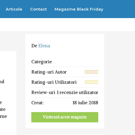
Articole
Contact
Magazine Black Friday
De
Elena
Categorie
Rating-uri Autor
nul
Rating-uri Utilizatori
Review-uri
1 recenzie utilizator
e
Creat:
18 iulie 2018
ate
erne
Vizitează acest magazin