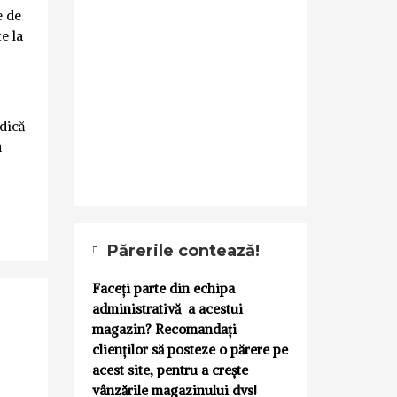
e de
e la
idică
a
Părerile contează!
Faceți parte din echipa
administrativă a acestui
magazin? Recomandați
clienților să posteze o părere pe
acest site, pentru a crește
vânzările magazinului dvs!