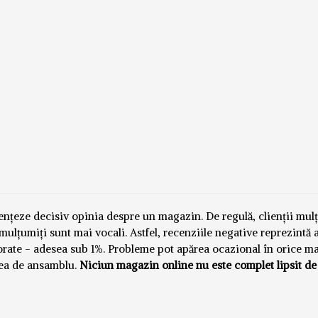
luențeze decisiv opinia despre un magazin. De regulă, clienții mul
emulțumiți sunt mai vocali. Astfel, recenziile negative reprezintă
norate - adesea sub 1%. Probleme pot apărea ocazional în orice m
nea de ansamblu.
Niciun magazin online nu este complet lipsit de