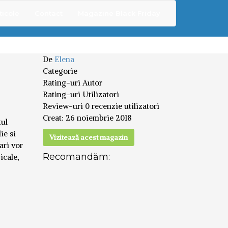
ticole
Contact
Magazine Black Friday
De
Elena
Categorie
Rating-uri Autor
Rating-uri Utilizatori
Review-uri
0 recenzie utilizatori
Creat:
26 noiembrie 2018
tul
ie si
Vizitează acest magazin
ari vor
Recomandăm:
icale,