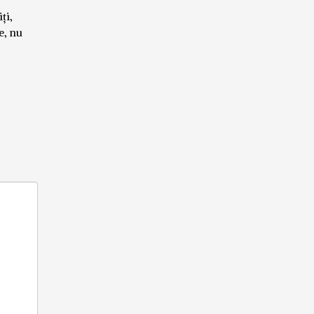
ți,
e, nu