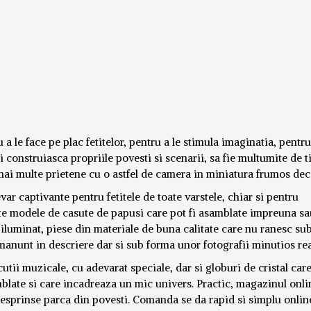
 le face pe plac fetitelor, pentru a le stimula imaginatia, pentru
si construiasca propriile povesti si scenarii, sa fie multumite de 
ai multe prietene cu o astfel de camera in miniatura frumos dec
ar captivante pentru fetitele de toate varstele, chiar si pentru
lte modele de casute de papusi care pot fi asamblate impreuna s
iluminat, piese din materiale de buna calitate care nu ranesc su
manunt in descriere dar si sub forma unor fotografii minutios rea
tii muzicale, cu adevarat speciale, dar si globuri de cristal care
amblate si care incadreaza un mic univers. Practic, magazinul onli
desprinse parca din povesti. Comanda se da rapid si simplu onlin