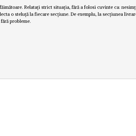
imătoare. Relatați strict situația, fără a folosi cuvinte ca: nesimți
lecta o steluță la fiecare secțiune. De exemplu, la secțiunea livrar
i fără probleme.