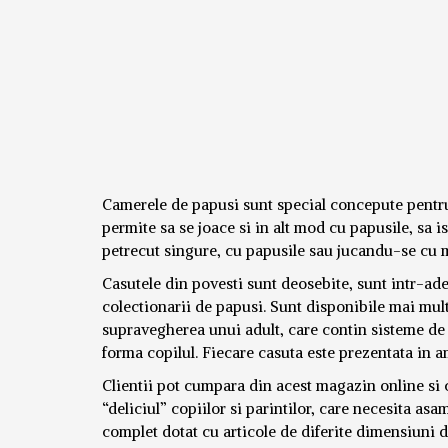
Camerele de papusi sunt special concepute pentru a
permite sa se joace si in alt mod cu papusile, sa i
petrecut singure, cu papusile sau jucandu-se cu m
Casutele din povesti sunt deosebite, sunt intr-adev
colectionarii de papusi. Sunt disponibile mai mu
supravegherea unui adult, care contin sisteme de 
forma copilul. Fiecare casuta este prezentata in a
Clientii pot cumpara din acest magazin online si cu
“deliciul” copiilor si parintilor, care necesita as
complet dotat cu articole de diferite dimensiuni 