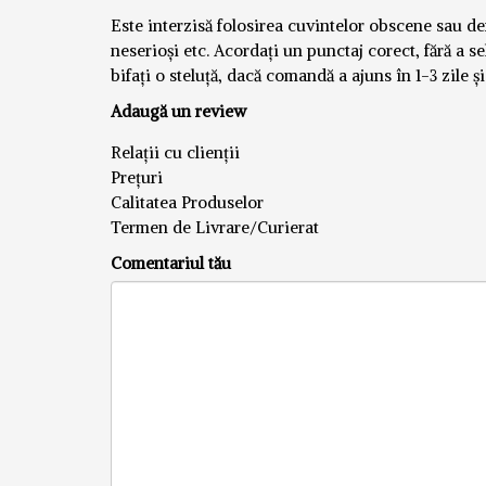
Este interzisă folosirea cuvintelor obscene sau defă
neserioși etc. Acordați un punctaj corect, fără a se
bifați o steluță, dacă comandă a ajuns în 1-3 zile ș
Adaugă un review
Relații cu clienții
Prețuri
Calitatea Produselor
Termen de Livrare/Curierat
Comentariul tău