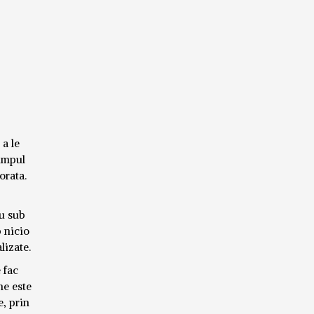
 a le
timpul
orata.
au sub
b nicio
lizate.
 fac
ne este
e, prin