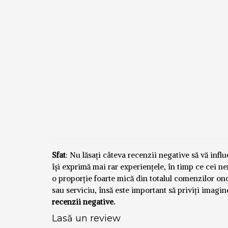
Sfat
: Nu lăsați câteva recenzii negative să vă inf
își exprimă mai rar experiențele, în timp ce cei n
o proporție foarte mică din totalul comenzilor o
sau serviciu, însă este important să priviți imagi
recenzii negative.
Lasă un review