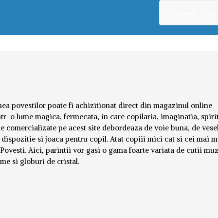
Acasă
Ar
ea povestilor poate fi achizitionat direct din magazinul online
intr-o lume magica, fermecata, in care copilaria, imaginatia, spiri
ele comercializate pe acest site debordeaza de voie buna, de vesel
dispozitie si joaca pentru copil. Atat copiii mici cat si cei mai m
vesti. Aici, parintii vor gasi o gama foarte variata de cutii muz
e si globuri de cristal.