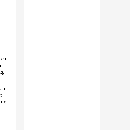
, cu
i
ng,
cum
ct
e un
a