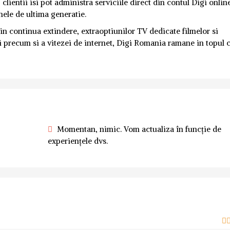
, clientii isi pot administra serviciile direct din contul Digi online
anele de ultima generatie.
 in continua extindere, extraoptiunilor TV dedicate filmelor si
lui precum si a vitezei de internet, Digi Romania ramane in topul 
Momentan, nimic. Vom actualiza în funcție de
experiențele dvs.