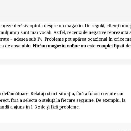
luențeze decisiv opinia despre un magazin. De regulă, clienții mul
emulțumiți sunt mai vocali. Astfel, recenziile negative reprezintă
norate - adesea sub 1%. Probleme pot apărea ocazional în orice m
nea de ansamblu.
Niciun magazin online nu este complet lipsit de
defăimătoare. Relatați strict situația, fără a folosi cuvinte ca:
rect, fără a selecta o steluță la fiecare secțiune. De exemplu, la
andă a ajuns în 1-3 zile și fără probleme.