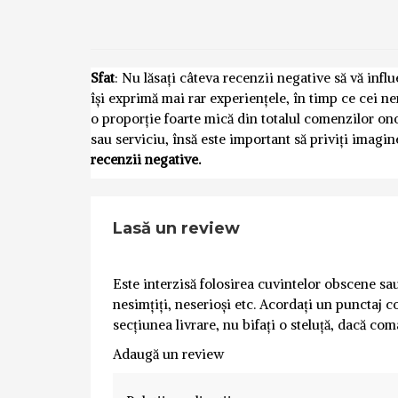
Sfat
: Nu lăsați câteva recenzii negative să vă inf
își exprimă mai rar experiențele, în timp ce cei n
o proporție foarte mică din totalul comenzilor o
sau serviciu, însă este important să priviți imagi
recenzii negative.
Lasă un review
Este interzisă folosirea cuvintelor obscene sau 
nesimțiți, neserioși etc. Acordați un punctaj co
secțiunea livrare, nu bifați o steluță, dacă com
Adaugă un review