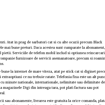
enti. Atat in prag de sarbatori cat si cu alte ocazii precum Black
 cele mai bune preturi. Daca acestea sunt cumparate la abonament
l pietii. Serviciile de telefon mobil includ si optiunea reincarcari
ta companie furnizoare de servicii asemanatoare, precum si roami
ms.
e bune la internet de mare viteza, atat pe stick cat si diginet pre
si extraoptiuni ce nu trebuie ratate. Telefonia fixa este un alt pun
 cu minute nationale, internationale, nelimitate sau delimitate d
fla magazinele Digi din intreaga tara, pot plati factura sau pot
eal.
ii sau abonamente, livrarea este gratuita la orice comanda, plat